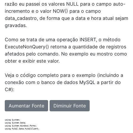
razão eu passei os valores NULL para o campo auto-
incremento e o valor NOW() para o campo
data_cadastro, de forma que a data e hora atual sejam
gravadas.
Como se trata de uma operação INSERT, o método
ExecuteNonQuery() retorna a quantidade de registros
afetados pelo comando. No exemplo eu mostro como
obter e exibir este valor.
Veja o código completo para o exemplo (incluindo a
conexão com o banco de dados MySQL a partir do
C#):
Aumentar Fonte
Diminuir Fonte
using System;

using System.Data;

using System.Windows.Forms;

using MySql.Data.MySqlClient;
