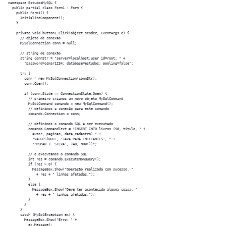
namespace EstudosMySQL {

  public partial class Form1 : Form {

    public Form1() {

      InitializeComponent();

    }

    private void button1_Click(object sender, EventArgs e) {

      // objeto de conexão

      MySqlConnection conn = null;

      // string de conexão

      string connStr = "server=localhost;user id=root; " +

        "password=osmar1234; database=estudos; pooling=false";

      try {

        conn = new MySqlConnection(connStr);

        conn.Open();

        if (conn.State == ConnectionState.Open) {

          // primeiro criamos um novo objeto MySqlCommand

          MySqlCommand comando = new MySqlCommand();

          // definimos a conexão para este comando

          comando.Connection = conn;

          // definimos o comando SQL a ser executado 

          comando.CommandText = "INSERT INTO livros (id, titulo, " + 

            autor, paginas, data_cadastro) " +

            "VALUES(NULL, 'JAVA PARA INICIANTES', " + 

            "'OSMAR J. SILVA', 740, NOW())";

          // e executamos o comando SQL

          int res = comando.ExecuteNonQuery();

          if (res > 0) {

            MessageBox.Show("Operação realizada com sucesso. " 

              + res + " linhas afetadas.");

          }

          else {

            MessageBox.Show("Deve ter acontecido alguma coisa. " 

              + res + " linhas afetadas.");

          }

        }

      }

      catch (MySqlException ex) {

        MessageBox.Show("Erro: " +

          ex.Message);
