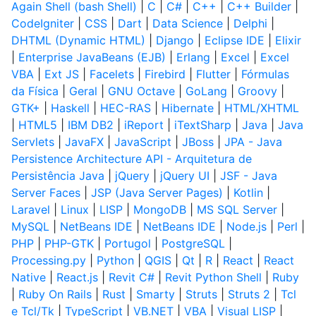
Again Shell (bash Shell)
|
C
|
C#
|
C++
|
C++ Builder
|
CodeIgniter
|
CSS
|
Dart
|
Data Science
|
Delphi
|
DHTML (Dynamic HTML)
|
Django
|
Eclipse IDE
|
Elixir
|
Enterprise JavaBeans (EJB)
|
Erlang
|
Excel
|
Excel
VBA
|
Ext JS
|
Facelets
|
Firebird
|
Flutter
|
Fórmulas
da Física
|
Geral
|
GNU Octave
|
GoLang
|
Groovy
|
GTK+
|
Haskell
|
HEC-RAS
|
Hibernate
|
HTML/XHTML
|
HTML5
|
IBM DB2
|
iReport
|
iTextSharp
|
Java
|
Java
Servlets
|
JavaFX
|
JavaScript
|
JBoss
|
JPA - Java
Persistence Architecture API - Arquitetura de
Persistência Java
|
jQuery
|
jQuery UI
|
JSF - Java
Server Faces
|
JSP (Java Server Pages)
|
Kotlin
|
Laravel
|
Linux
|
LISP
|
MongoDB
|
MS SQL Server
|
MySQL
|
NetBeans IDE
|
NetBeans IDE
|
Node.js
|
Perl
|
PHP
|
PHP-GTK
|
Portugol
|
PostgreSQL
|
Processing.py
|
Python
|
QGIS
|
Qt
|
R
|
React
|
React
Native
|
React.js
|
Revit C#
|
Revit Python Shell
|
Ruby
|
Ruby On Rails
|
Rust
|
Smarty
|
Struts
|
Struts 2
|
Tcl
e Tcl/Tk
|
TypeScript
|
VB.NET
|
VBA
|
Visual LISP
|