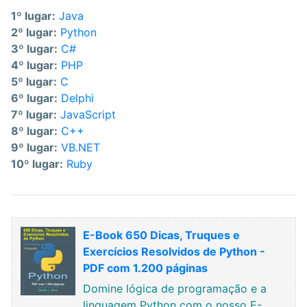
1º lugar:
Java
2º lugar:
Python
3º lugar:
C#
4º lugar:
PHP
5º lugar:
C
6º lugar:
Delphi
7º lugar:
JavaScript
8º lugar:
C++
9º lugar:
VB.NET
10º lugar:
Ruby
E-Book 650 Dicas, Truques e
Exercícios Resolvidos de Python -
PDF com 1.200 páginas
Domine lógica de programação e a
linguagem Python com o nosso E-