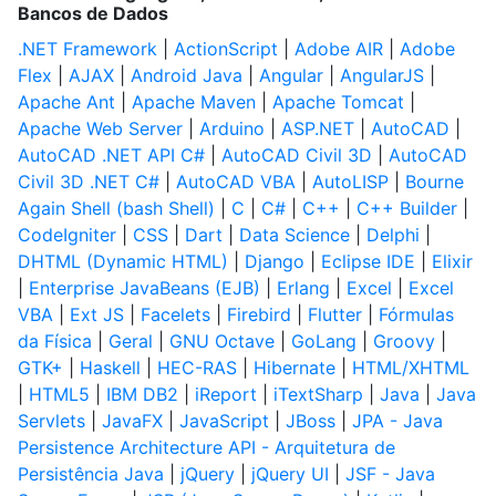
Bancos de Dados
.NET Framework
|
ActionScript
|
Adobe AIR
|
Adobe
Flex
|
AJAX
|
Android Java
|
Angular
|
AngularJS
|
Apache Ant
|
Apache Maven
|
Apache Tomcat
|
Apache Web Server
|
Arduino
|
ASP.NET
|
AutoCAD
|
AutoCAD .NET API C#
|
AutoCAD Civil 3D
|
AutoCAD
Civil 3D .NET C#
|
AutoCAD VBA
|
AutoLISP
|
Bourne
Again Shell (bash Shell)
|
C
|
C#
|
C++
|
C++ Builder
|
CodeIgniter
|
CSS
|
Dart
|
Data Science
|
Delphi
|
DHTML (Dynamic HTML)
|
Django
|
Eclipse IDE
|
Elixir
|
Enterprise JavaBeans (EJB)
|
Erlang
|
Excel
|
Excel
VBA
|
Ext JS
|
Facelets
|
Firebird
|
Flutter
|
Fórmulas
da Física
|
Geral
|
GNU Octave
|
GoLang
|
Groovy
|
GTK+
|
Haskell
|
HEC-RAS
|
Hibernate
|
HTML/XHTML
|
HTML5
|
IBM DB2
|
iReport
|
iTextSharp
|
Java
|
Java
Servlets
|
JavaFX
|
JavaScript
|
JBoss
|
JPA - Java
Persistence Architecture API - Arquitetura de
Persistência Java
|
jQuery
|
jQuery UI
|
JSF - Java