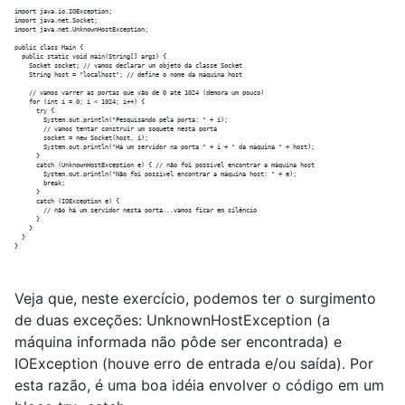
import java.io.IOException;

import java.net.Socket;

import java.net.UnknownHostException;

public class Main {

  public static void main(String[] args) {

    Socket socket; // vamos declarar um objeto da classe Socket

    String host = "localhost"; // define o nome da máquina host

    // vamos varrer as portas que vão de 0 até 1024 (demora um pouco)

    for (int i = 0; i < 1024; i++) {

      try {

        System.out.println("Pesquisando pela porta: " + i);

        // vamos tentar construir um soquete nesta porta

        socket = new Socket(host, i);

        System.out.println("Há um servidor na porta " + i + " da máquina " + host);

      }

      catch (UnknownHostException e) { // não foi possível encontrar a máquina host

        System.out.println("Não foi possível encontrar a máquina host: " + e);

        break;

      }

      catch (IOException e) {

        // não há um servidor nesta porta...vamos ficar em silêncio

      }

    }

  }

Veja que, neste exercício, podemos ter o surgimento
de duas exceções: UnknownHostException (a
máquina informada não pôde ser encontrada) e
IOException (houve erro de entrada e/ou saída). Por
esta razão, é uma boa idéia envolver o código em um