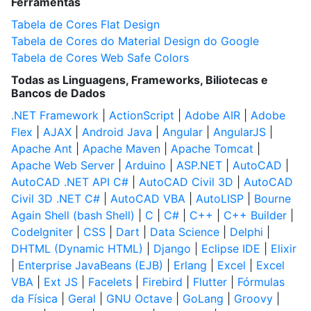
Ferramentas
Tabela de Cores Flat Design
Tabela de Cores do Material Design do Google
Tabela de Cores Web Safe Colors
Todas as Linguagens, Frameworks, Biliotecas e
Bancos de Dados
.NET Framework
|
ActionScript
|
Adobe AIR
|
Adobe
Flex
|
AJAX
|
Android Java
|
Angular
|
AngularJS
|
Apache Ant
|
Apache Maven
|
Apache Tomcat
|
Apache Web Server
|
Arduino
|
ASP.NET
|
AutoCAD
|
AutoCAD .NET API C#
|
AutoCAD Civil 3D
|
AutoCAD
Civil 3D .NET C#
|
AutoCAD VBA
|
AutoLISP
|
Bourne
Again Shell (bash Shell)
|
C
|
C#
|
C++
|
C++ Builder
|
CodeIgniter
|
CSS
|
Dart
|
Data Science
|
Delphi
|
DHTML (Dynamic HTML)
|
Django
|
Eclipse IDE
|
Elixir
|
Enterprise JavaBeans (EJB)
|
Erlang
|
Excel
|
Excel
VBA
|
Ext JS
|
Facelets
|
Firebird
|
Flutter
|
Fórmulas
da Física
|
Geral
|
GNU Octave
|
GoLang
|
Groovy
|