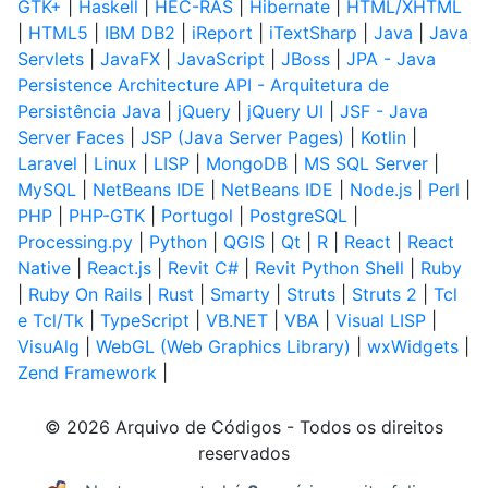
GTK+
|
Haskell
|
HEC-RAS
|
Hibernate
|
HTML/XHTML
|
HTML5
|
IBM DB2
|
iReport
|
iTextSharp
|
Java
|
Java
Servlets
|
JavaFX
|
JavaScript
|
JBoss
|
JPA - Java
Persistence Architecture API - Arquitetura de
Persistência Java
|
jQuery
|
jQuery UI
|
JSF - Java
Server Faces
|
JSP (Java Server Pages)
|
Kotlin
|
Laravel
|
Linux
|
LISP
|
MongoDB
|
MS SQL Server
|
MySQL
|
NetBeans IDE
|
NetBeans IDE
|
Node.js
|
Perl
|
PHP
|
PHP-GTK
|
Portugol
|
PostgreSQL
|
Processing.py
|
Python
|
QGIS
|
Qt
|
R
|
React
|
React
Native
|
React.js
|
Revit C#
|
Revit Python Shell
|
Ruby
|
Ruby On Rails
|
Rust
|
Smarty
|
Struts
|
Struts 2
|
Tcl
e Tcl/Tk
|
TypeScript
|
VB.NET
|
VBA
|
Visual LISP
|
VisuAlg
|
WebGL (Web Graphics Library)
|
wxWidgets
|
Zend Framework
|
© 2026 Arquivo de Códigos - Todos os direitos
reservados