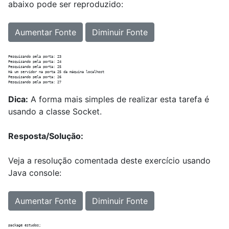
abaixo pode ser reproduzido:
Aumentar Fonte
Diminuir Fonte
Pesquisando pela porta: 23

Pesquisando pela porta: 24

Pesquisando pela porta: 25

Há um servidor na porta 25 da máquina localhost

Pesquisando pela porta: 26

Dica:
A forma mais simples de realizar esta tarefa é
usando a classe Socket.
Resposta/Solução:
Veja a resolução comentada deste exercício usando
Java console:
Aumentar Fonte
Diminuir Fonte
package estudos;
