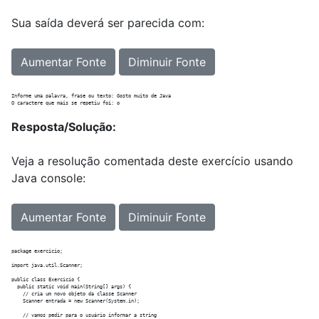
Sua saída deverá ser parecida com:
Aumentar Fonte
Diminuir Fonte
Informe uma palavra, frase ou texto: Gosto muito de Java

Resposta/Solução:
Veja a resolução comentada deste exercício usando
Java console:
Aumentar Fonte
Diminuir Fonte
package exercicio;

import java.util.Scanner;

public class Exercicio {

  public static void main(String[] args) {

    // cria um novo objeto da classe Scanner

    Scanner entrada = new Scanner(System.in);

    // vamos pedir para o usuário informar a string
