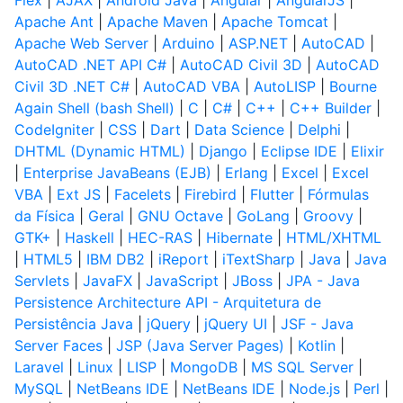
Flex
|
AJAX
|
Android Java
|
Angular
|
AngularJS
|
Apache Ant
|
Apache Maven
|
Apache Tomcat
|
Apache Web Server
|
Arduino
|
ASP.NET
|
AutoCAD
|
AutoCAD .NET API C#
|
AutoCAD Civil 3D
|
AutoCAD
Civil 3D .NET C#
|
AutoCAD VBA
|
AutoLISP
|
Bourne
Again Shell (bash Shell)
|
C
|
C#
|
C++
|
C++ Builder
|
CodeIgniter
|
CSS
|
Dart
|
Data Science
|
Delphi
|
DHTML (Dynamic HTML)
|
Django
|
Eclipse IDE
|
Elixir
|
Enterprise JavaBeans (EJB)
|
Erlang
|
Excel
|
Excel
VBA
|
Ext JS
|
Facelets
|
Firebird
|
Flutter
|
Fórmulas
da Física
|
Geral
|
GNU Octave
|
GoLang
|
Groovy
|
GTK+
|
Haskell
|
HEC-RAS
|
Hibernate
|
HTML/XHTML
|
HTML5
|
IBM DB2
|
iReport
|
iTextSharp
|
Java
|
Java
Servlets
|
JavaFX
|
JavaScript
|
JBoss
|
JPA - Java
Persistence Architecture API - Arquitetura de
Persistência Java
|
jQuery
|
jQuery UI
|
JSF - Java
Server Faces
|
JSP (Java Server Pages)
|
Kotlin
|
Laravel
|
Linux
|
LISP
|
MongoDB
|
MS SQL Server
|
MySQL
|
NetBeans IDE
|
NetBeans IDE
|
Node.js
|
Perl
|