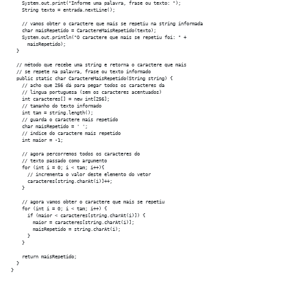
    System.out.print("Informe uma palavra, frase ou texto: ");

    String texto = entrada.nextLine();

    // vamos obter o caractere que mais se repetiu na string informada

    char maisRepetido = CaractereMaisRepetido(texto);

    System.out.println("O caractere que mais se repetiu foi: " +

      maisRepetido);

  }

  // método que recebe uma string e retorna o caractere que mais

  // se repete na palavra, frase ou texto informado

  public static char CaractereMaisRepetido(String string) {

    // acho que 256 dá para pegar todos os caracteres da

    // língua portuguesa (sem os caracteres acentuados)

    int caracteres[] = new int[256];

    // tamanho do texto informado

    int tam = string.length();

    // guarda o caractere mais repetido

    char maisRepetido = ' ';

    // índice do caractere mais repetido

    int maior = -1;

    // agora percorremos todos os caracteres do

    // texto passado como argumento

    for (int i = 0; i < tam; i++){

      // incrementa o valor deste elemento do vetor

      caracteres[string.charAt(i)]++;

    }

    // agora vamos obter o caractere que mais se repetiu

    for (int i = 0; i < tam; i++) {

      if (maior < caracteres[string.charAt(i)]) {

        maior = caracteres[string.charAt(i)];

        maisRepetido = string.charAt(i);

      }

    }

    return maisRepetido;

  }
