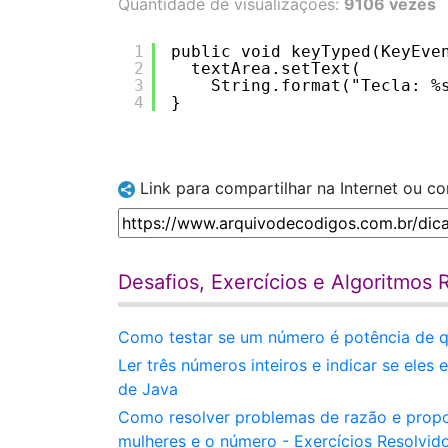
Quantidade de visualizações:
9106 vezes
1
public void keyTyped(KeyEve
2
textArea.setText(
3
String.format("Tecla: %
4
}   
Link para compartilhar na Internet ou c
Desafios, Exercícios e Algoritmos 
Como testar se um número é potência de q
Ler três números inteiros e indicar se ele
de Java
Como resolver problemas de razão e prop
mulheres e o número - Exercícios Resolvid