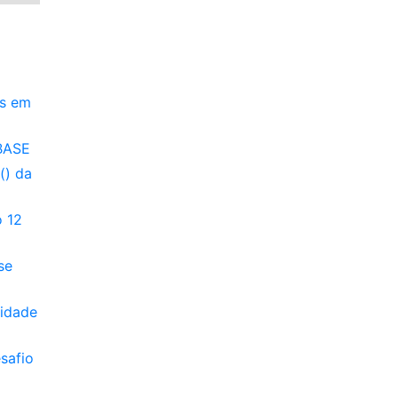
os em
BASE
() da
o 12
se
tidade
safio