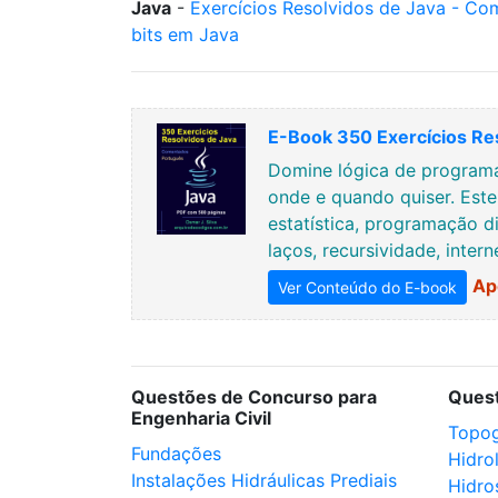
Java
-
Exercícios Resolvidos de Java - Co
bits em Java
E-Book 350 Exercícios Re
Domine lógica de programa
onde e quando quiser. Est
estatística, programação di
laços, recursividade, inter
Ap
Ver Conteúdo do E-book
Questões de Concurso para
Ques
Engenharia Civil
Topog
Fundações
Hidro
Instalações Hidráulicas Prediais
Hidro