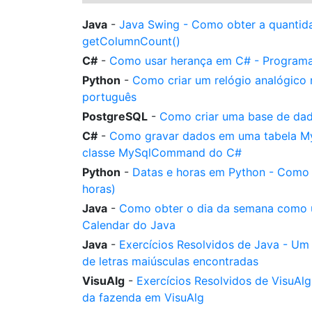
Java
-
Java Swing - Como obter a quantid
getColumnCount()
C#
-
Como usar herança em C# - Programa
Python
-
Como criar um relógio analógico
português
PostgreSQL
-
Como criar uma base de d
C#
-
Como gravar dados em uma tabela M
classe MySqlCommand do C#
Python
-
Datas e horas em Python - Como 
horas)
Java
-
Como obter o dia da semana como u
Calendar do Java
Java
-
Exercícios Resolvidos de Java - Um
de letras maiúsculas encontradas
VisuAlg
-
Exercícios Resolvidos de VisuAl
da fazenda em VisuAlg