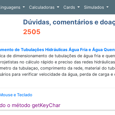
Linguagens
Calculadoras
Cards
Simulados
Dúvidas, comentários e doa
2505
amento de Tubulações Hidráulicas Água Fria e Água Que
ica de dimensionamento de tubulações de água fria e que
projetistas no cálculo rápido e preciso das redes hidráulic
etro da tubulaçao, comprimento da rede, material do tubo e
sários para verificar velocidade da água, perda de carga
Mouse e Teclado
ndo o método getKeyChar