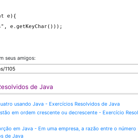
nt e){
s", e.getKeyChar()));
om seus amigos:
Resolvidos de Java
uatro usando Java - Exercícios Resolvidos de Java
s estão em ordem crescente ou decrescente - Exercício Reso
orção em Java - Em uma empresa, a razão entre o número
os de Java