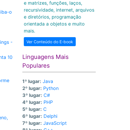
e matrizes, funções, laços,
recursividade, internet, arquivos
iba-o
e diretórios, programação
orientada a objetos e muito
mais.
ings -
Ver Conteúdo do E-book
Linguagens Mais
nta 10
Populares
orme
1º lugar:
Java
2º lugar:
Python
3º lugar:
C#
4º lugar:
PHP
5º lugar:
C
6º lugar:
Delphi
eno,
7º lugar:
JavaScript