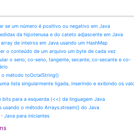
ar se um número é positivo ou negativo em Java
edidas da hipotenusa e do cateto adjascente em Java
 array de inteiros em Java usando um HashMap
er o conteúdo de um arquivo um byte de cada vez
lar o seno, co-seno, tangente, secante, co-secante e co-
ário
 o método toOctalString()
ma lista singularmente ligada, inserindo e exibindo os val
bits para a esquerda (<<) da linguagem Java
ys usando o método Arrays.stream() do Java
 Java para iniciantes
ens