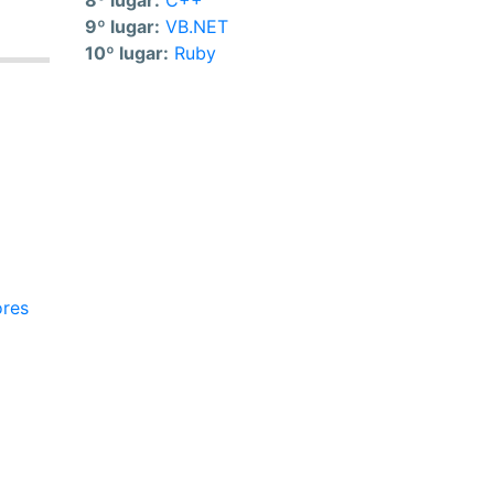
8º lugar:
C++
9º lugar:
VB.NET
10º lugar:
Ruby
ores