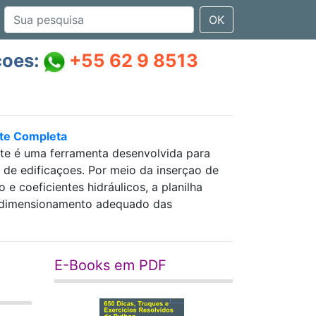
OK
çoes:
+55 62 9 8513
nte Completa
nte é uma ferramenta desenvolvida para
as de edificaçoes. Por meio da inserçao de
 coeficientes hidráulicos, a planilha
 e dimensionamento adequado das
E-Books em PDF