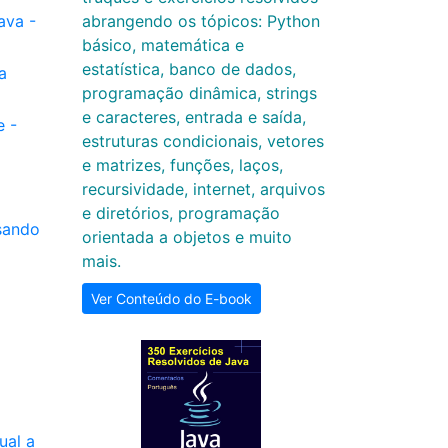
ava -
abrangendo os tópicos: Python
básico, matemática e
estatística, banco de dados,
a
programação dinâmica, strings
e caracteres, entrada e saída,
e -
estruturas condicionais, vetores
e matrizes, funções, laços,
recursividade, internet, arquivos
e diretórios, programação
sando
orientada a objetos e muito
mais.
Ver Conteúdo do E-book
ual a