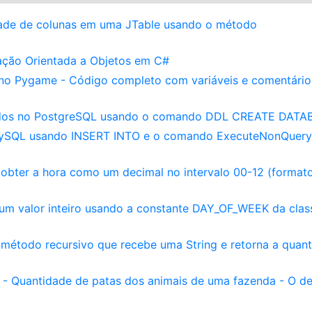
ade de colunas em uma JTable usando o método
ção Orientada a Objetos em C#
 no Pygame - Código completo com variáveis e comentári
ados no PostgreSQL usando o comando DDL CREATE DATA
ySQL usando INSERT INTO e o comando ExecuteNonQuery
obter a hora como um decimal no intervalo 00-12 (format
m valor inteiro usando a constante DAY_OF_WEEK da clas
 método recursivo que recebe uma String e retorna a quan
g - Quantidade de patas dos animais de uma fazenda - O de