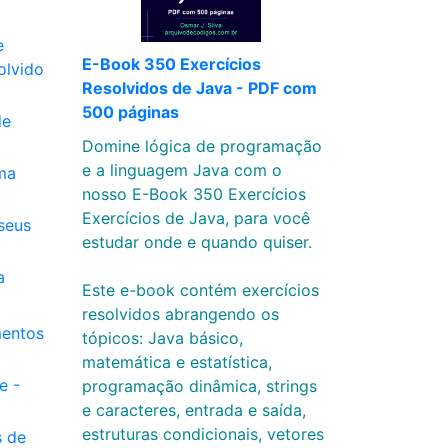
e
E-Book 350 Exercícios
olvido
Resolvidos de Java - PDF com
500 páginas
de
Domine lógica de programação
e a linguagem Java com o
ma
nosso E-Book 350 Exercícios
Exercícios de Java, para você
 seus
estudar onde e quando quiser.
a
Este e-book contém exercícios
resolvidos abrangendo os
mentos
tópicos: Java básico,
matemática e estatística,
e -
programação dinâmica, strings
e caracteres, entrada e saída,
estruturas condicionais, vetores
s de