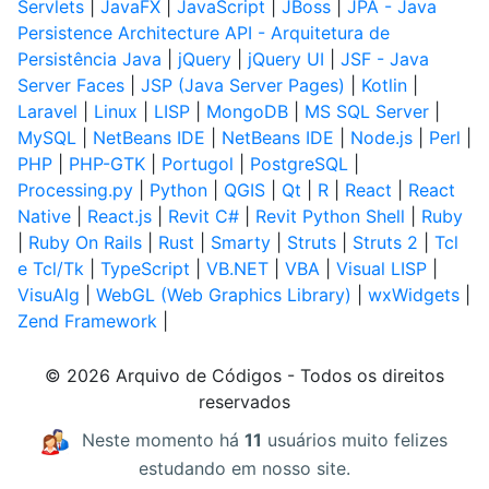
Servlets
|
JavaFX
|
JavaScript
|
JBoss
|
JPA - Java
Persistence Architecture API - Arquitetura de
Persistência Java
|
jQuery
|
jQuery UI
|
JSF - Java
Server Faces
|
JSP (Java Server Pages)
|
Kotlin
|
Laravel
|
Linux
|
LISP
|
MongoDB
|
MS SQL Server
|
MySQL
|
NetBeans IDE
|
NetBeans IDE
|
Node.js
|
Perl
|
PHP
|
PHP-GTK
|
Portugol
|
PostgreSQL
|
Processing.py
|
Python
|
QGIS
|
Qt
|
R
|
React
|
React
Native
|
React.js
|
Revit C#
|
Revit Python Shell
|
Ruby
|
Ruby On Rails
|
Rust
|
Smarty
|
Struts
|
Struts 2
|
Tcl
e Tcl/Tk
|
TypeScript
|
VB.NET
|
VBA
|
Visual LISP
|
VisuAlg
|
WebGL (Web Graphics Library)
|
wxWidgets
|
Zend Framework
|
© 2026 Arquivo de Códigos - Todos os direitos
reservados
Neste momento há
11
usuários muito felizes
estudando em nosso site.