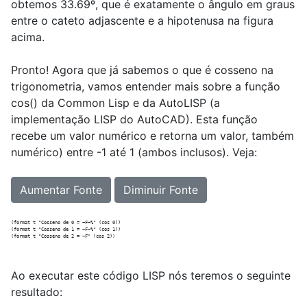
obtemos 33.69º, que é exatamente o ângulo em graus
entre o cateto adjascente e a hipotenusa na figura
acima.
Pronto! Agora que já sabemos o que é cosseno na
trigonometria, vamos entender mais sobre a função
cos() da Common Lisp e da AutoLISP (a
implementação LISP do AutoCAD). Esta função
recebe um valor numérico e retorna um valor, também
numérico) entre -1 até 1 (ambos inclusos). Veja:
Aumentar Fonte
Diminuir Fonte
(format t "Cosseno de 0 = ~F~%" (cos 0))

(format t "Cosseno de 1 = ~F~%" (cos 1))

Ao executar este código LISP nós teremos o seguinte
resultado: