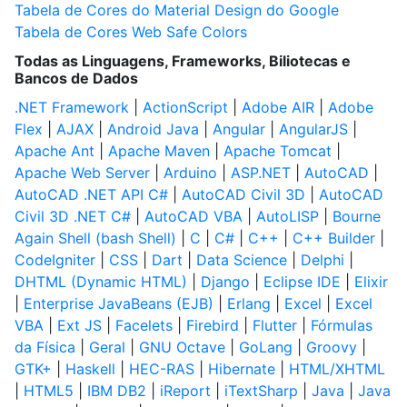
Tabela de Cores do Material Design do Google
Tabela de Cores Web Safe Colors
Todas as Linguagens, Frameworks, Biliotecas e
Bancos de Dados
.NET Framework
|
ActionScript
|
Adobe AIR
|
Adobe
Flex
|
AJAX
|
Android Java
|
Angular
|
AngularJS
|
Apache Ant
|
Apache Maven
|
Apache Tomcat
|
Apache Web Server
|
Arduino
|
ASP.NET
|
AutoCAD
|
AutoCAD .NET API C#
|
AutoCAD Civil 3D
|
AutoCAD
Civil 3D .NET C#
|
AutoCAD VBA
|
AutoLISP
|
Bourne
Again Shell (bash Shell)
|
C
|
C#
|
C++
|
C++ Builder
|
CodeIgniter
|
CSS
|
Dart
|
Data Science
|
Delphi
|
DHTML (Dynamic HTML)
|
Django
|
Eclipse IDE
|
Elixir
|
Enterprise JavaBeans (EJB)
|
Erlang
|
Excel
|
Excel
VBA
|
Ext JS
|
Facelets
|
Firebird
|
Flutter
|
Fórmulas
da Física
|
Geral
|
GNU Octave
|
GoLang
|
Groovy
|
GTK+
|
Haskell
|
HEC-RAS
|
Hibernate
|
HTML/XHTML
|
HTML5
|
IBM DB2
|
iReport
|
iTextSharp
|
Java
|
Java