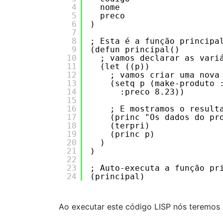
4
nome
5
preco  
6
)
7
8
; Esta é a função principa
9
(defun principal()
10
; vamos declarar as vari
11
(let ((p))
12
; vamos criar uma nova
13
(setq p (make-produto 
14
:preco 8.23))
15
16
; E mostramos o result
17
(princ "Os dados do pr
18
(terpri)
19
(princ p)
20
)
21
)
22
23
; Auto-executa a função pr
24
(principal)
Ao executar este código LISP nós teremos 