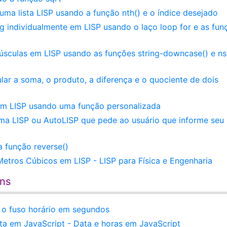
ma lista LISP usando a função nth() e o índice desejado
g individualmente em LISP usando o laço loop for e as fun
úsculas em LISP usando as funções string-downcase() e ns
lar a soma, o produto, a diferença e o quociente de dois
em LISP usando uma função personalizada
ama LISP ou AutoLISP que pede ao usuário que informe se
 função reverse()
tros Cúbicos em LISP - LISP para Física e Engenharia
ens
 o fuso horário em segundos
ta em JavaScript - Data e horas em JavaScript