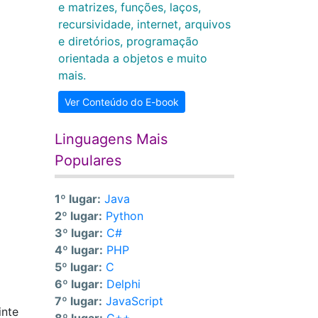
e matrizes, funções, laços,
recursividade, internet, arquivos
e diretórios, programação
orientada a objetos e muito
mais.
Ver Conteúdo do E-book
Linguagens Mais
Populares
1º lugar:
Java
2º lugar:
Python
3º lugar:
C#
4º lugar:
PHP
5º lugar:
C
6º lugar:
Delphi
7º lugar:
JavaScript
inte