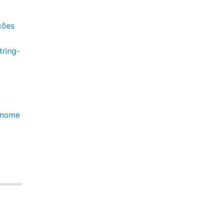
ções
tring-
u nome