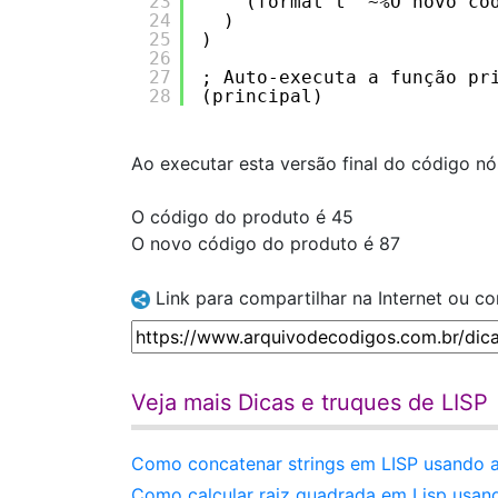
23
(format t "~%O novo có
24
)
25
)
26
27
; Auto-executa a função pr
28
(principal)
Ao executar esta versão final do código nó
O código do produto é 45
O novo código do produto é 87
Link para compartilhar na Internet ou c
Veja mais Dicas e truques de LISP
Como concatenar strings em LISP usando a
Como calcular raiz quadrada em Lisp usan