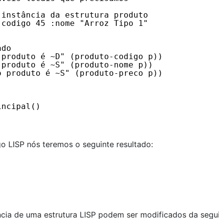
 instância da estrutura produto
:codigo 45 :nome "Arroz Tipo 1" 
ado
 produto é ~D" (produto-codigo p))
 produto é ~S" (produto-nome p))
o produto é ~S" (produto-preco p))
incipal()
 LISP nós teremos o seguinte resultado:
ância de uma estrutura LISP podem ser modificados da segu