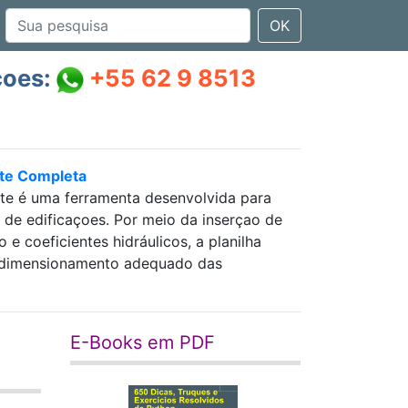
OK
çoes:
+55 62 9 8513
nte Completa
nte é uma ferramenta desenvolvida para
as de edificaçoes. Por meio da inserçao de
 coeficientes hidráulicos, a planilha
 e dimensionamento adequado das
E-Books em PDF