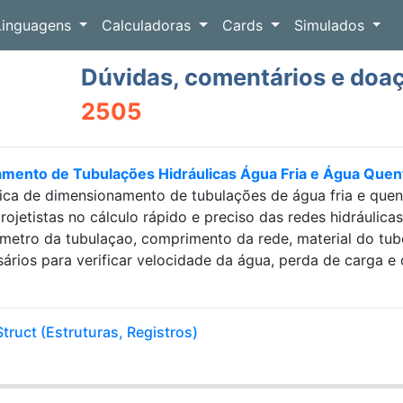
Linguagens
Calculadoras
Cards
Simulados
Dúvidas, comentários e doa
2505
amento de Tubulações Hidráulicas Água Fria e Água Que
ica de dimensionamento de tubulações de água fria e que
projetistas no cálculo rápido e preciso das redes hidráulic
etro da tubulaçao, comprimento da rede, material do tubo e
sários para verificar velocidade da água, perda de carga
Struct (Estruturas, Registros)