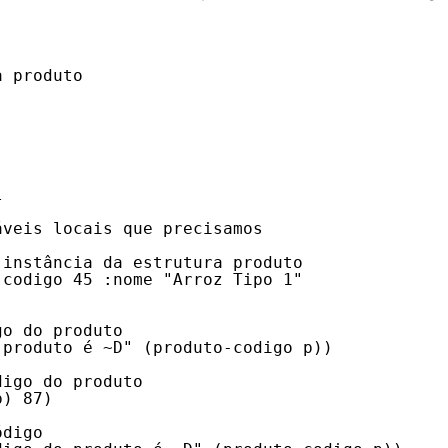
a produto
l
áveis locais que precisamos
 instância da estrutura produto
:codigo 45 :nome "Arroz Tipo 1" 
go do produto
 produto é ~D" (produto-codigo p))
digo do produto
p) 87)
ódigo