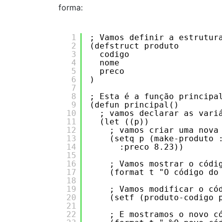
forma:
1
; Vamos definir a estrutur
2
(defstruct produto 
3
codigo
4
nome
5
preco  
6
)
7
8
; Esta é a função principa
9
(defun principal()
10
; vamos declarar as vari
11
(let ((p))
12
; vamos criar uma nova
13
(setq p (make-produto 
14
:preco 8.23))
15
16
; Vamos mostrar o códi
17
(format t "O código do
18
19
; Vamos modificar o có
20
(setf (produto-codigo 
21
22
; E mostramos o novo c