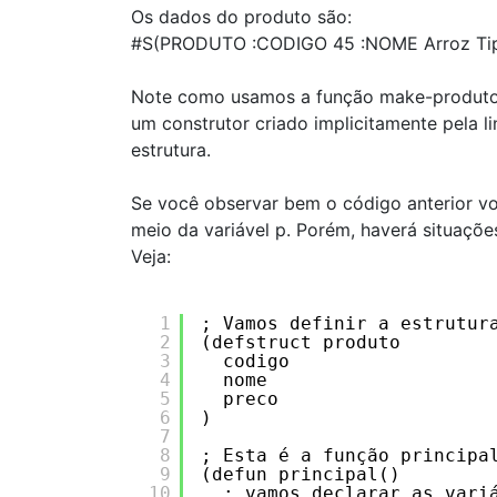
Os dados do produto são:
#S(PRODUTO :CODIGO 45 :NOME Arroz Tip
Note como usamos a função make-produto p
um construtor criado implicitamente pela 
estrutura.
Se você observar bem o código anterior v
meio da variável p. Porém, haverá situações
Veja:
1
; Vamos definir a estrutur
2
(defstruct produto 
3
codigo
4
nome
5
preco  
6
)
7
8
; Esta é a função principa
9
(defun principal()
10
; vamos declarar as vari