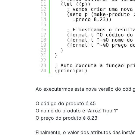
11
(let ((p))
12
; vamos criar uma nova
13
(setq p (make-produto 
14
:preco 8.23))
15
16
; E mostramos o result
17
(format t "O código do
18
(format t "~%O nome do
19
(format t "~%O preço d
20
)
21
)
22
23
; Auto-executa a função pr
24
(principal)
Ao executarmos esta nova versão do código
O código do produto é 45
O nome do produto é "Arroz Tipo 1"
O preço do produto é 8.23
Finalmente, o valor dos atributos das inst