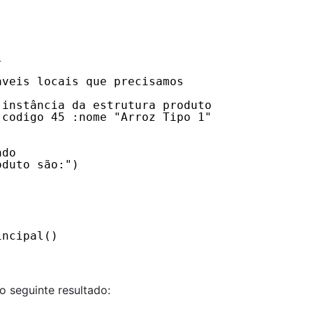
l
áveis locais que precisamos
 instância da estrutura produto
:codigo 45 :nome "Arroz Tipo 1" 
ado
oduto são:")
incipal()
o seguinte resultado: