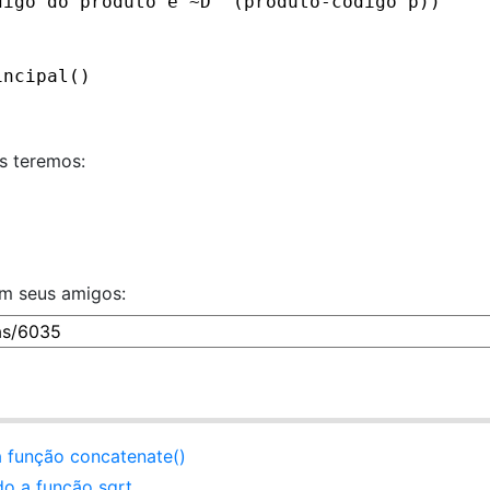
digo do produto é ~D" (produto-codigo p))
incipal()
s teremos:
om seus amigos:
 função concatenate()
do a função sqrt