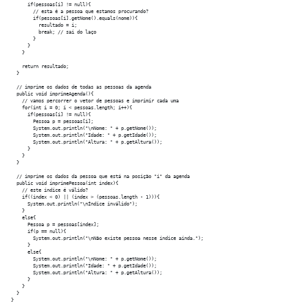
      if(pessoas[i] != null){

        // esta é a pessoa que estamos procurando?

        if(pessoas[i].getNome().equals(nome)){

          resultado = i;

          break; // sai do laço

        }

      }

    }

    return resultado;

  }

  // imprime os dados de todas as pessoas da agenda

  public void imprimeAgenda(){

    // vamos percorrer o vetor de pessoas e imprimir cada uma

    for(int i = 0; i < pessoas.length; i++){

      if(pessoas[i] != null){

        Pessoa p = pessoas[i];

        System.out.println("\nNome: " + p.getNome());

        System.out.println("Idade: " + p.getIdade());

        System.out.println("Altura: " + p.getAltura());

      }

    }

  }

  // imprime os dados da pessoa que está na posição "i" da agenda

  public void imprimePessoa(int index){

    // este índice é válido?

    if((index < 0) || (index > (pessoas.length - 1))){

      System.out.println("\nÍndice inválido");

    }

    else{

      Pessoa p = pessoas[index];

      if(p == null){

        System.out.println("\nNão existe pessoa nesse índice ainda.");

      }

      else{

        System.out.println("\nNome: " + p.getNome());

        System.out.println("Idade: " + p.getIdade());

        System.out.println("Altura: " + p.getAltura());

      }

    }

  }  
