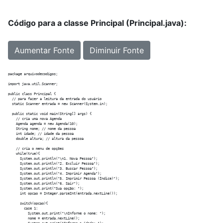
Código para a classe Principal (Principal.java):
Aumentar Fonte
Diminuir Fonte
package arquivodecodigos;

import java.util.Scanner;

public class Principal {

  // para fazer a leitura da entrada do usuário

  static Scanner entrada = new Scanner(System.in);

  public static void main(String[] args) {

    // cria uma nova Agenda

    Agenda agenda = new Agenda(10);

    String nome; // nome da pessoa

    int idade; // idade da pessoa

    double altura; // altura da pessoa

    // cria o menu de opções

    while(true){

      System.out.println("\n1. Nova Pessoa");

      System.out.println("2. Excluir Pessoa");

      System.out.println("3. Buscar Pessoa");

      System.out.println("4. Imprimir Agenda");

      System.out.println("5. Imprimir Pessoa (Índice)");

      System.out.println("6. Sair");

      System.out.print("Sua opção: ");

      int opcao = Integer.parseInt(entrada.nextLine());

      switch(opcao){

        case 1:

          System.out.print("\nInforme o nome: ");

          nome = entrada.nextLine();
