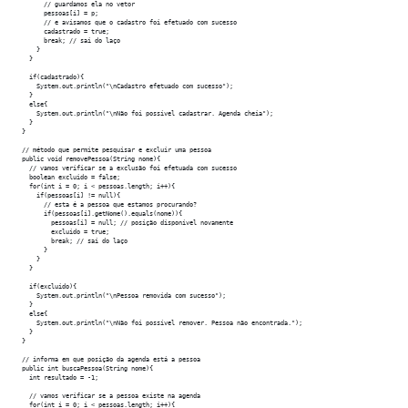
        // guardamos ela no vetor

        pessoas[i] = p;

        // e avisamos que o cadastro foi efetuado com sucesso

        cadastrado = true;

        break; // sai do laço

      }

    }

    if(cadastrado){

      System.out.println("\nCadastro efetuado com sucesso");

    }

    else{

      System.out.println("\nNão foi possível cadastrar. Agenda cheia");

    }

  }

  // método que permite pesquisar e excluir uma pessoa

  public void removePessoa(String nome){

    // vamos verificar se a exclusão foi efetuada com sucesso

    boolean excluido = false;

    for(int i = 0; i < pessoas.length; i++){

      if(pessoas[i] != null){

        // esta é a pessoa que estamos procurando?

        if(pessoas[i].getNome().equals(nome)){

          pessoas[i] = null; // posição disponível novamente

          excluido = true;

          break; // sai do laço

        }

      }

    }

    if(excluido){

      System.out.println("\nPessoa removida com sucesso");

    }

    else{

      System.out.println("\nNão foi possível remover. Pessoa não encontrada.");

    }

  }

  // informa em que posição da agenda está a pessoa 

  public int buscaPessoa(String nome){

    int resultado = -1;

    // vamos verificar se a pessoa existe na agenda

    for(int i = 0; i < pessoas.length; i++){
