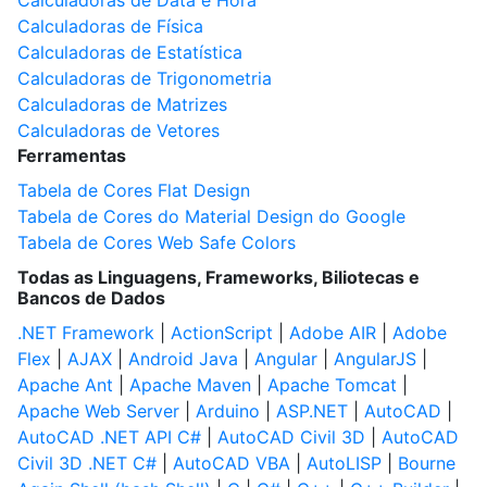
Calculadoras de Data e Hora
Calculadoras de Física
Calculadoras de Estatística
Calculadoras de Trigonometria
Calculadoras de Matrizes
Calculadoras de Vetores
Ferramentas
Tabela de Cores Flat Design
Tabela de Cores do Material Design do Google
Tabela de Cores Web Safe Colors
Todas as Linguagens, Frameworks, Biliotecas e
Bancos de Dados
.NET Framework
|
ActionScript
|
Adobe AIR
|
Adobe
Flex
|
AJAX
|
Android Java
|
Angular
|
AngularJS
|
Apache Ant
|
Apache Maven
|
Apache Tomcat
|
Apache Web Server
|
Arduino
|
ASP.NET
|
AutoCAD
|
AutoCAD .NET API C#
|
AutoCAD Civil 3D
|
AutoCAD
Civil 3D .NET C#
|
AutoCAD VBA
|
AutoLISP
|
Bourne