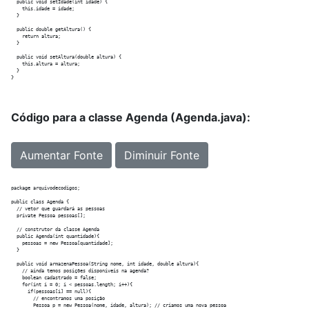
  public void setIdade(int idade) {

    this.idade = idade;

  }

  public double getAltura() {

    return altura;

  }

  public void setAltura(double altura) {

    this.altura = altura;

  }

Código para a classe Agenda (Agenda.java):
Aumentar Fonte
Diminuir Fonte
package arquivodecodigos;

public class Agenda {

  // vetor que guardará as pessoas

  private Pessoa pessoas[];

  // construtor da classe Agenda

  public Agenda(int quantidade){

    pessoas = new Pessoa[quantidade];

  }

  public void armazenaPessoa(String nome, int idade, double altura){

    // ainda temos posições disponíveis na agenda?

    boolean cadastrado = false;

    for(int i = 0; i < pessoas.length; i++){

      if(pessoas[i] == null){

        // encontramos uma posição

        Pessoa p = new Pessoa(nome, idade, altura); // criamos uma nova pessoa
