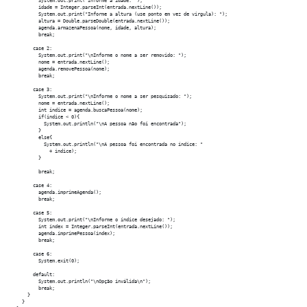
          System.out.print("Informe a idade: ");

          idade = Integer.parseInt(entrada.nextLine());

          System.out.print("Informe a altura (use ponto em vez de vírgula): ");

          altura = Double.parseDouble(entrada.nextLine());

          agenda.armazenaPessoa(nome, idade, altura);

          break;

        case 2:

          System.out.print("\nInforme o nome a ser removido: ");

          nome = entrada.nextLine();

          agenda.removePessoa(nome);

          break;  

        case 3:

          System.out.print("\nInforme o nome a ser pesquisado: ");

          nome = entrada.nextLine();

          int indice = agenda.buscaPessoa(nome);

          if(indice < 0){

            System.out.println("\nA pessoa não foi encontrada");

          }

          else{

            System.out.println("\nA pessoa foi encontrada no índice: "

              + indice);

          }

          break;  

        case 4:

          agenda.imprimeAgenda();

          break;

        case 5:

          System.out.print("\nInforme o índice desejado: ");

          int index = Integer.parseInt(entrada.nextLine());

          agenda.imprimePessoa(index);

          break;  

        case 6:

          System.exit(0);

        default:

          System.out.println("\nOpção inválida\n");

          break;

      }

    }
