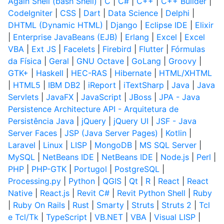
Again Shell (bash Shell)
|
C
|
C#
|
C++
|
C++ Builder
|
CodeIgniter
|
CSS
|
Dart
|
Data Science
|
Delphi
|
DHTML (Dynamic HTML)
|
Django
|
Eclipse IDE
|
Elixir
|
Enterprise JavaBeans (EJB)
|
Erlang
|
Excel
|
Excel
VBA
|
Ext JS
|
Facelets
|
Firebird
|
Flutter
|
Fórmulas
da Física
|
Geral
|
GNU Octave
|
GoLang
|
Groovy
|
GTK+
|
Haskell
|
HEC-RAS
|
Hibernate
|
HTML/XHTML
|
HTML5
|
IBM DB2
|
iReport
|
iTextSharp
|
Java
|
Java
Servlets
|
JavaFX
|
JavaScript
|
JBoss
|
JPA - Java
Persistence Architecture API - Arquitetura de
Persistência Java
|
jQuery
|
jQuery UI
|
JSF - Java
Server Faces
|
JSP (Java Server Pages)
|
Kotlin
|
Laravel
|
Linux
|
LISP
|
MongoDB
|
MS SQL Server
|
MySQL
|
NetBeans IDE
|
NetBeans IDE
|
Node.js
|
Perl
|
PHP
|
PHP-GTK
|
Portugol
|
PostgreSQL
|
Processing.py
|
Python
|
QGIS
|
Qt
|
R
|
React
|
React
Native
|
React.js
|
Revit C#
|
Revit Python Shell
|
Ruby
|
Ruby On Rails
|
Rust
|
Smarty
|
Struts
|
Struts 2
|
Tcl
e Tcl/Tk
|
TypeScript
|
VB.NET
|
VBA
|
Visual LISP
|