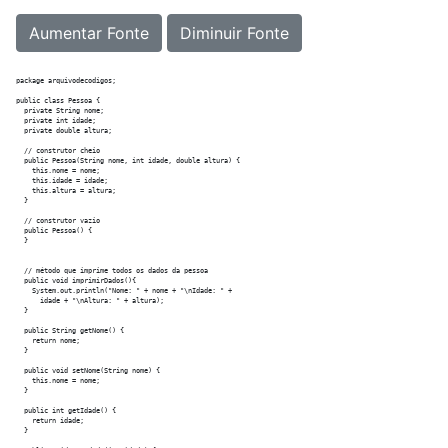
Aumentar Fonte
Diminuir Fonte
package arquivodecodigos;

public class Pessoa {

  private String nome;

  private int idade;

  private double altura;

  // construtor cheio 

  public Pessoa(String nome, int idade, double altura) {

    this.nome = nome;

    this.idade = idade;

    this.altura = altura;

  }

  // construtor vazio

  public Pessoa() {

  }

  // método que imprime todos os dados da pessoa

  public void imprimirDados(){

    System.out.println("Nome: " + nome + "\nIdade: " +

      idade + "\nAltura: " + altura);

  }

  public String getNome() {

    return nome;

  }

  public void setNome(String nome) {

    this.nome = nome;

  }

  public int getIdade() {

    return idade;

  }
