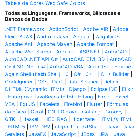
Tabela de Cores Web Safe Colors
Todas as Linguagens, Frameworks, Biliotecas e
Bancos de Dados
.NET Framework
|
ActionScript
|
Adobe AIR
|
Adobe
Flex
|
AJAX
|
Android Java
|
Angular
|
AngularJS
|
Apache Ant
|
Apache Maven
|
Apache Tomcat
|
Apache Web Server
|
Arduino
|
ASP.NET
|
AutoCAD
|
AutoCAD .NET API C#
|
AutoCAD Civil 3D
|
AutoCAD
Civil 3D .NET C#
|
AutoCAD VBA
|
AutoLISP
|
Bourne
Again Shell (bash Shell)
|
C
|
C#
|
C++
|
C++ Builder
|
CodeIgniter
|
CSS
|
Dart
|
Data Science
|
Delphi
|
DHTML (Dynamic HTML)
|
Django
|
Eclipse IDE
|
Elixir
|
Enterprise JavaBeans (EJB)
|
Erlang
|
Excel
|
Excel
VBA
|
Ext JS
|
Facelets
|
Firebird
|
Flutter
|
Fórmulas
da Física
|
Geral
|
GNU Octave
|
GoLang
|
Groovy
|
GTK+
|
Haskell
|
HEC-RAS
|
Hibernate
|
HTML/XHTML
|
HTML5
|
IBM DB2
|
iReport
|
iTextSharp
|
Java
|
Java
Servlets
|
JavaFX
|
JavaScript
|
JBoss
|
JPA - Java