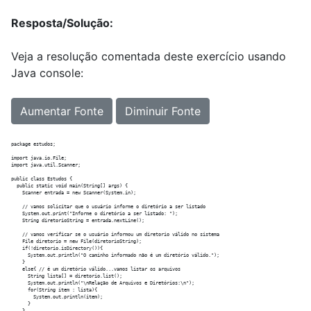
Resposta/Solução:
Veja a resolução comentada deste exercício usando
Java console:
Aumentar Fonte
Diminuir Fonte
package estudos;

import java.io.File;

import java.util.Scanner;

public class Estudos {

  public static void main(String[] args) {

    Scanner entrada = new Scanner(System.in);  

    // vamos solicitar que o usuário informe o diretório a ser listado

    System.out.print("Informe o diretório a ser listado: ");

    String diretorioString = entrada.nextLine();

    // vamos verificar se o usuário informou um diretorio válido no sistema

    File diretorio = new File(diretorioString);

    if(!diretorio.isDirectory()){

      System.out.println("O caminho informado não é um diretório válido.");

    }

    else{ // é um diretório válido...vamos listar os arquivos

      String lista[] = diretorio.list();

      System.out.println("\nRelação de Arquivos e Diretórios:\n");

      for(String item : lista){

        System.out.println(item);  

      }
