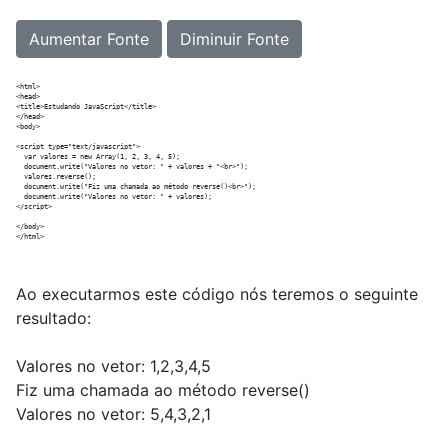
Aumentar Fonte
Diminuir Fonte
<html>

<head>

<title>Estudando JavaScript</title>

</head>

<body>

<script type="text/javascript">

  var valores = new Array(1, 2, 3, 4, 5);

  document.write("Valores no vetor: " + valores + "<br>");

  valores.reverse();

  document.write("Fiz uma chamada ao método reverse()<br>");

  document.write("Valores no vetor: " + valores);

</script>

</body>

Ao executarmos este código nós teremos o seguinte
resultado:
Valores no vetor: 1,2,3,4,5
Fiz uma chamada ao método reverse()
Valores no vetor: 5,4,3,2,1