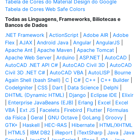
Tabela de Cores do Material Design do Google
Tabela de Cores Web Safe Colors
Todas as Linguagens, Frameworks, Biliotecas e
Bancos de Dados
.NET Framework
|
ActionScript
|
Adobe AIR
|
Adobe
Flex
|
AJAX
|
Android Java
|
Angular
|
AngularJS
|
Apache Ant
|
Apache Maven
|
Apache Tomcat
|
Apache Web Server
|
Arduino
|
ASP.NET
|
AutoCAD
|
AutoCAD .NET API C#
|
AutoCAD Civil 3D
|
AutoCAD
Civil 3D .NET C#
|
AutoCAD VBA
|
AutoLISP
|
Bourne
Again Shell (bash Shell)
|
C
|
C#
|
C++
|
C++ Builder
|
CodeIgniter
|
CSS
|
Dart
|
Data Science
|
Delphi
|
DHTML (Dynamic HTML)
|
Django
|
Eclipse IDE
|
Elixir
|
Enterprise JavaBeans (EJB)
|
Erlang
|
Excel
|
Excel
VBA
|
Ext JS
|
Facelets
|
Firebird
|
Flutter
|
Fórmulas
da Física
|
Geral
|
GNU Octave
|
GoLang
|
Groovy
|
GTK+
|
Haskell
|
HEC-RAS
|
Hibernate
|
HTML/XHTML
|
HTML5
|
IBM DB2
|
iReport
|
iTextSharp
|
Java
|
Java