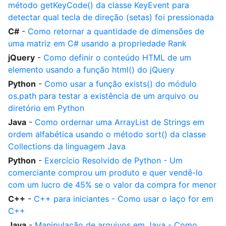
método getKeyCode() da classe KeyEvent para
detectar qual tecla de direção (setas) foi pressionada
C#
-
Como retornar a quantidade de dimensões de
uma matriz em C# usando a propriedade Rank
jQuery
-
Como definir o conteúdo HTML de um
elemento usando a função html() do jQuery
Python
-
Como usar a função exists() do módulo
os.path para testar a existência de um arquivo ou
diretório em Python
Java
-
Como ordernar uma ArrayList de Strings em
ordem alfabética usando o método sort() da classe
Collections da linguagem Java
Python
-
Exercício Resolvido de Python - Um
comerciante comprou um produto e quer vendê-lo
com um lucro de 45% se o valor da compra for menor
C++
-
C++ para iniciantes - Como usar o laço for em
C++
Java
-
Manipulação de arquivos em Java - Como