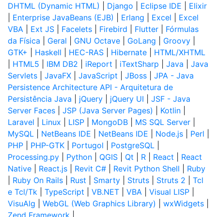
DHTML (Dynamic HTML)
|
Django
|
Eclipse IDE
|
Elixir
|
Enterprise JavaBeans (EJB)
|
Erlang
|
Excel
|
Excel
VBA
|
Ext JS
|
Facelets
|
Firebird
|
Flutter
|
Fórmulas
da Física
|
Geral
|
GNU Octave
|
GoLang
|
Groovy
|
GTK+
|
Haskell
|
HEC-RAS
|
Hibernate
|
HTML/XHTML
|
HTML5
|
IBM DB2
|
iReport
|
iTextSharp
|
Java
|
Java
Servlets
|
JavaFX
|
JavaScript
|
JBoss
|
JPA - Java
Persistence Architecture API - Arquitetura de
Persistência Java
|
jQuery
|
jQuery UI
|
JSF - Java
Server Faces
|
JSP (Java Server Pages)
|
Kotlin
|
Laravel
|
Linux
|
LISP
|
MongoDB
|
MS SQL Server
|
MySQL
|
NetBeans IDE
|
NetBeans IDE
|
Node.js
|
Perl
|
PHP
|
PHP-GTK
|
Portugol
|
PostgreSQL
|
Processing.py
|
Python
|
QGIS
|
Qt
|
R
|
React
|
React
Native
|
React.js
|
Revit C#
|
Revit Python Shell
|
Ruby
|
Ruby On Rails
|
Rust
|
Smarty
|
Struts
|
Struts 2
|
Tcl
e Tcl/Tk
|
TypeScript
|
VB.NET
|
VBA
|
Visual LISP
|
VisuAlg
|
WebGL (Web Graphics Library)
|
wxWidgets
|
Zend Framework
|