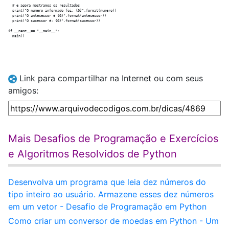
  # e agora mostramos os resultados

  print("O número informado foi: {0}".format(numero))

  print("O antecessor é {0}".format(antecessor))

  print("O sucessor é: {0}".format(sucessor))

if __name__== "__main__":

Link para compartilhar na Internet ou com seus
amigos:
Mais Desafios de Programação e Exercícios
e Algoritmos Resolvidos de Python
Desenvolva um programa que leia dez números do
tipo inteiro ao usuário. Armazene esses dez números
em um vetor - Desafio de Programação em Python
Como criar um conversor de moedas em Python - Um