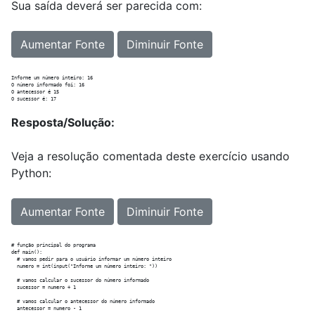
Sua saída deverá ser parecida com:
Aumentar Fonte
Diminuir Fonte
Informe um número inteiro: 16

O número informado foi: 16

O antecessor é 15

Resposta/Solução:
Veja a resolução comentada deste exercício usando
Python:
Aumentar Fonte
Diminuir Fonte
# função principal do programa

def main():

  # vamos pedir para o usuário informar um número inteiro

  numero = int(input("Informe um número inteiro: "))

  # vamos calcular o sucessor do número informado

  sucessor = numero + 1

  # vamos calcular o antecessor do número informado

  antecessor = numero - 1
