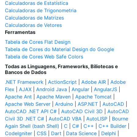
Calculadoras de Estatística
Calculadoras de Trigonometria
Calculadoras de Matrizes
Calculadoras de Vetores
Ferramentas
Tabela de Cores Flat Design
Tabela de Cores do Material Design do Google
Tabela de Cores Web Safe Colors
Todas as Linguagens, Frameworks, Biliotecas e
Bancos de Dados
.NET Framework
|
ActionScript
|
Adobe AIR
|
Adobe
Flex
|
AJAX
|
Android Java
|
Angular
|
AngularJS
|
Apache Ant
|
Apache Maven
|
Apache Tomcat
|
Apache Web Server
|
Arduino
|
ASP.NET
|
AutoCAD
|
AutoCAD .NET API C#
|
AutoCAD Civil 3D
|
AutoCAD
Civil 3D .NET C#
|
AutoCAD VBA
|
AutoLISP
|
Bourne
Again Shell (bash Shell)
|
C
|
C#
|
C++
|
C++ Builder
|
CodeIgniter
|
CSS
|
Dart
|
Data Science
|
Delphi
|