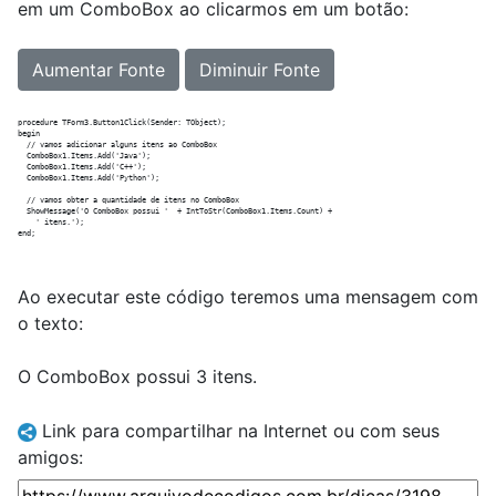
em um ComboBox ao clicarmos em um botão:
Aumentar Fonte
Diminuir Fonte
procedure TForm3.Button1Click(Sender: TObject);

begin

  // vamos adicionar alguns itens ao ComboBox

  ComboBox1.Items.Add('Java');

  ComboBox1.Items.Add('C++');

  ComboBox1.Items.Add('Python');

  // vamos obter a quantidade de itens no ComboBox

  ShowMessage('O ComboBox possui '  + IntToStr(ComboBox1.Items.Count) +

    ' itens.');

Ao executar este código teremos uma mensagem com
o texto:
O ComboBox possui 3 itens.
Link para compartilhar na Internet ou com seus
amigos: