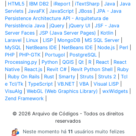
|
HTML5
|
IBM DB2
|
iReport
|
iTextSharp
|
Java
|
Java
Servlets
|
JavaFX
|
JavaScript
|
JBoss
|
JPA - Java
Persistence Architecture API - Arquitetura de
Persistência Java
|
jQuery
|
jQuery UI
|
JSF - Java
Server Faces
|
JSP (Java Server Pages)
|
Kotlin
|
Laravel
|
Linux
|
LISP
|
MongoDB
|
MS SQL Server
|
MySQL
|
NetBeans IDE
|
NetBeans IDE
|
Node.js
|
Perl
|
PHP
|
PHP-GTK
|
Portugol
|
PostgreSQL
|
Processing.py
|
Python
|
QGIS
|
Qt
|
R
|
React
|
React
Native
|
React.js
|
Revit C#
|
Revit Python Shell
|
Ruby
|
Ruby On Rails
|
Rust
|
Smarty
|
Struts
|
Struts 2
|
Tcl
e Tcl/Tk
|
TypeScript
|
VB.NET
|
VBA
|
Visual LISP
|
VisuAlg
|
WebGL (Web Graphics Library)
|
wxWidgets
|
Zend Framework
|
© 2026 Arquivo de Códigos - Todos os direitos
reservados
Neste momento há
11
usuários muito felizes