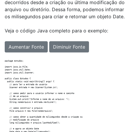
decorridos desde a criação ou última modificação do
arquivo ou diretório. Dessa forma, podemos informar
os milisegundos para criar e retornar um objeto Date.
Veja o código Java completo para o exemplo:
Aumentar Fonte
Diminuir Fonte
package estudos;

import java.io.File;

import java.util.Date;

import java.util.Scanner;

public class Estudos {

  public static void main(String[] args) {

    // para ler a entrada do usuário

    Scanner entrada = new Scanner(System.in);

    // vamos pedir para o usuário informar o nome e caminho

    // de um arquivo

    System.out.print("Informe o nome de um arquivo: ");

    String nomeArquivo = entrada.nextLine();

    // vamos construir o arquivo

    File arquivo = new File(nomeArquivo);

    // vamos obter a quantidade de milisegundos desde a criação ou

    // modificação do arquivo

    long milisegundos = arquivo.lastModified();

    // e agora um objeto Date

    Date data = new Date(milisegundos);
