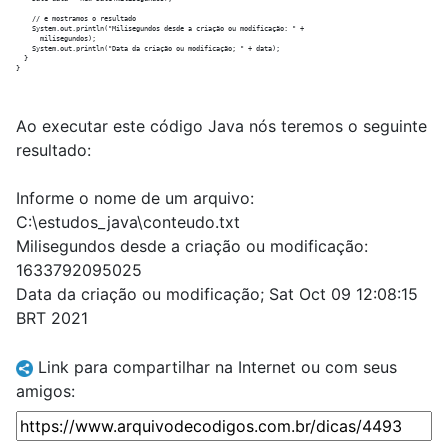
    // e mostramos o resultado

    System.out.println("Milisegundos desde a criação ou modificação: " +

      milisegundos);

    System.out.println("Data da criação ou modificação; " + data);

  }

Ao executar este código Java nós teremos o seguinte
resultado:
Informe o nome de um arquivo:
C:\estudos_java\conteudo.txt
Milisegundos desde a criação ou modificação:
1633792095025
Data da criação ou modificação; Sat Oct 09 12:08:15
BRT 2021
Link para compartilhar na Internet ou com seus
amigos: