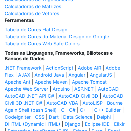
Calculadoras de Matrizes
Calculadoras de Vetores
Ferramentas
Tabela de Cores Flat Design
Tabela de Cores do Material Design do Google
Tabela de Cores Web Safe Colors
Todas as Linguagens, Frameworks, Biliotecas e
Bancos de Dados
.NET Framework
|
ActionScript
|
Adobe AIR
|
Adobe
Flex
|
AJAX
|
Android Java
|
Angular
|
AngularJS
|
Apache Ant
|
Apache Maven
|
Apache Tomcat
|
Apache Web Server
|
Arduino
|
ASP.NET
|
AutoCAD
|
AutoCAD .NET API C#
|
AutoCAD Civil 3D
|
AutoCAD
Civil 3D .NET C#
|
AutoCAD VBA
|
AutoLISP
|
Bourne
Again Shell (bash Shell)
|
C
|
C#
|
C++
|
C++ Builder
|
CodeIgniter
|
CSS
|
Dart
|
Data Science
|
Delphi
|
DHTML (Dynamic HTML)
|
Django
|
Eclipse IDE
|
Elixir