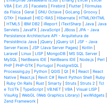
|
Enterprise JavaBeans (EJB)
|
Erlang
|
Excel
|
Excel
VBA
|
Ext JS
|
Facelets
|
Firebird
|
Flutter
|
Fórmulas
da Física
|
Geral
|
GNU Octave
|
GoLang
|
Groovy
|
GTK+
|
Haskell
|
HEC-RAS
|
Hibernate
|
HTML/XHTML
|
HTML5
|
IBM DB2
|
iReport
|
iTextSharp
|
Java
|
Java
Servlets
|
JavaFX
|
JavaScript
|
JBoss
|
JPA - Java
Persistence Architecture API - Arquitetura de
Persistência Java
|
jQuery
|
jQuery UI
|
JSF - Java
Server Faces
|
JSP (Java Server Pages)
|
Kotlin
|
Laravel
|
Linux
|
LISP
|
MongoDB
|
MS SQL Server
|
MySQL
|
NetBeans IDE
|
NetBeans IDE
|
Node.js
|
Perl
|
PHP
|
PHP-GTK
|
Portugol
|
PostgreSQL
|
Processing.py
|
Python
|
QGIS
|
Qt
|
R
|
React
|
React
Native
|
React.js
|
Revit C#
|
Revit Python Shell
|
Ruby
|
Ruby On Rails
|
Rust
|
Smarty
|
Struts
|
Struts 2
|
Tcl
e Tcl/Tk
|
TypeScript
|
VB.NET
|
VBA
|
Visual LISP
|
VisuAlg
|
WebGL (Web Graphics Library)
|
wxWidgets
|
Zend Framework
|