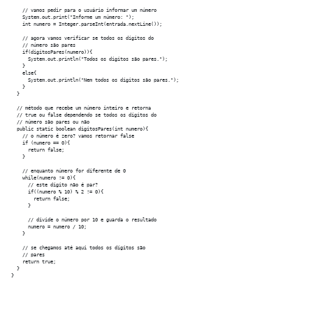
    // vamos pedir para o usuário informar um número

    System.out.print("Informe um número: ");

    int numero = Integer.parseInt(entrada.nextLine());

    // agora vamos verificar se todos os dígitos do

    // número são pares

    if(digitosPares(numero)){

      System.out.println("Todos os dígitos são pares.");

    }

    else{

      System.out.println("Nem todos os dígitos são pares.");

    }

  }

  // método que recebe um número inteiro e retorna

  // true ou false dependendo se todos os dígitos do

  // número são pares ou não

  public static boolean digitosPares(int numero){

    // o número é zero? vamos retornar false

    if (numero == 0){

      return false;

    }

    // enquanto número for diferente de 0

    while(numero != 0){

      // este dígito não é par?

      if((numero % 10) % 2 != 0){

        return false;

      }

      // divide o número por 10 e guarda o resultado

      numero = numero / 10;

    }

    // se chegamos até aqui todos os dígitos são

    // pares

    return true;

  }
