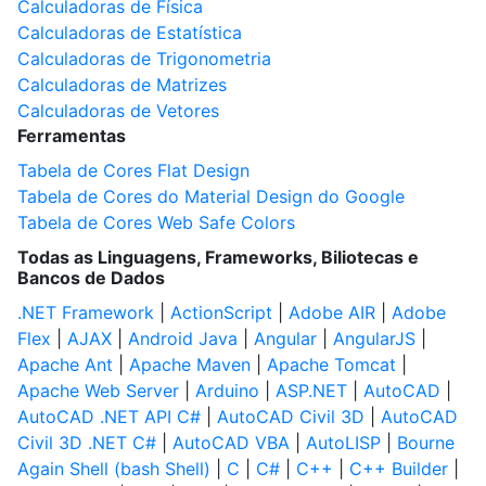
Calculadoras de Física
Calculadoras de Estatística
Calculadoras de Trigonometria
Calculadoras de Matrizes
Calculadoras de Vetores
Ferramentas
Tabela de Cores Flat Design
Tabela de Cores do Material Design do Google
Tabela de Cores Web Safe Colors
Todas as Linguagens, Frameworks, Biliotecas e
Bancos de Dados
.NET Framework
|
ActionScript
|
Adobe AIR
|
Adobe
Flex
|
AJAX
|
Android Java
|
Angular
|
AngularJS
|
Apache Ant
|
Apache Maven
|
Apache Tomcat
|
Apache Web Server
|
Arduino
|
ASP.NET
|
AutoCAD
|
AutoCAD .NET API C#
|
AutoCAD Civil 3D
|
AutoCAD
Civil 3D .NET C#
|
AutoCAD VBA
|
AutoLISP
|
Bourne
Again Shell (bash Shell)
|
C
|
C#
|
C++
|
C++ Builder
|