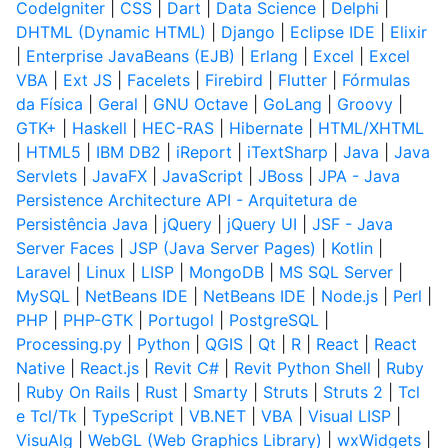
CodeIgniter
|
CSS
|
Dart
|
Data Science
|
Delphi
|
DHTML (Dynamic HTML)
|
Django
|
Eclipse IDE
|
Elixir
|
Enterprise JavaBeans (EJB)
|
Erlang
|
Excel
|
Excel
VBA
|
Ext JS
|
Facelets
|
Firebird
|
Flutter
|
Fórmulas
da Física
|
Geral
|
GNU Octave
|
GoLang
|
Groovy
|
GTK+
|
Haskell
|
HEC-RAS
|
Hibernate
|
HTML/XHTML
|
HTML5
|
IBM DB2
|
iReport
|
iTextSharp
|
Java
|
Java
Servlets
|
JavaFX
|
JavaScript
|
JBoss
|
JPA - Java
Persistence Architecture API - Arquitetura de
Persistência Java
|
jQuery
|
jQuery UI
|
JSF - Java
Server Faces
|
JSP (Java Server Pages)
|
Kotlin
|
Laravel
|
Linux
|
LISP
|
MongoDB
|
MS SQL Server
|
MySQL
|
NetBeans IDE
|
NetBeans IDE
|
Node.js
|
Perl
|
PHP
|
PHP-GTK
|
Portugol
|
PostgreSQL
|
Processing.py
|
Python
|
QGIS
|
Qt
|
R
|
React
|
React
Native
|
React.js
|
Revit C#
|
Revit Python Shell
|
Ruby
|
Ruby On Rails
|
Rust
|
Smarty
|
Struts
|
Struts 2
|
Tcl
e Tcl/Tk
|
TypeScript
|
VB.NET
|
VBA
|
Visual LISP
|
VisuAlg
|
WebGL (Web Graphics Library)
|
wxWidgets
|