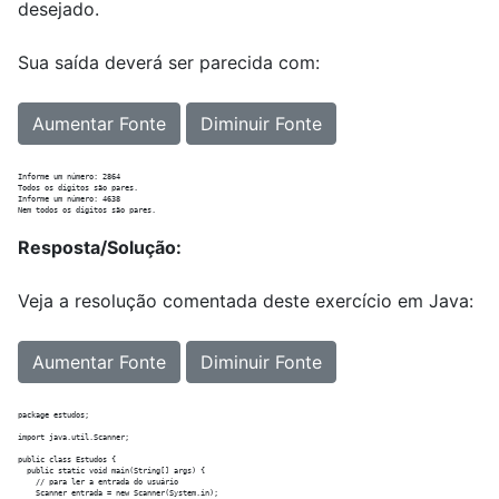
desejado.
Sua saída deverá ser parecida com:
Aumentar Fonte
Diminuir Fonte
Informe um número: 2864

Todos os dígitos são pares.

Informe um número: 4638

Resposta/Solução:
Veja a resolução comentada deste exercício em Java:
Aumentar Fonte
Diminuir Fonte
package estudos;

import java.util.Scanner;

public class Estudos {

  public static void main(String[] args) {

    // para ler a entrada do usuário

    Scanner entrada = new Scanner(System.in);
