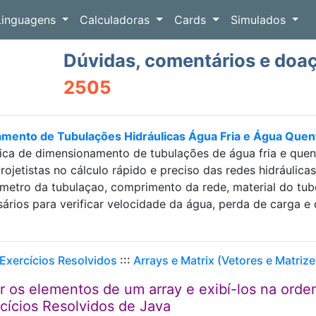
Linguagens
Calculadoras
Cards
Simulados
Dúvidas, comentários e doa
2505
amento de Tubulações Hidráulicas Água Fria e Água Que
ica de dimensionamento de tubulações de água fria e que
projetistas no cálculo rápido e preciso das redes hidráulic
etro da tubulaçao, comprimento da rede, material do tubo e
sários para verificar velocidade da água, perda de carga
 Exercícios Resolvidos
:::
Arrays e Matrix (Vetores e Matrize
er os elementos de um array e exibí-los na ord
ercícios Resolvidos de Java