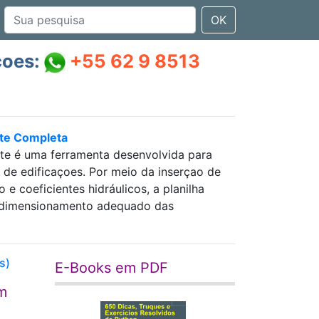
OK
çoes:
+55 62 9 8513
nte Completa
nte é uma ferramenta desenvolvida para
as de edificaçoes. Por meio da inserçao de
 coeficientes hidráulicos, a planilha
 e dimensionamento adequado das
s)
E-Books em PDF
em