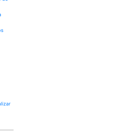
a
os
lizar