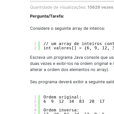
Quantidade de visualizações:
15629 vezes
Pergunta/Tarefa:
Considere o seguinte array de inteiros:
1
// um array de inteiros con
2
int valores[] = {6, 9, 12, 
Escreva um programa Java console que usa
duas vezes e exibí-los na ordem original e 
alterar a ordem dos elementos no array).
Seu programa deverá exibir a seguinte saíd
1
Ordem original:
2
6  9  12  34  83  20  17  
3
4
Ordem inversa: