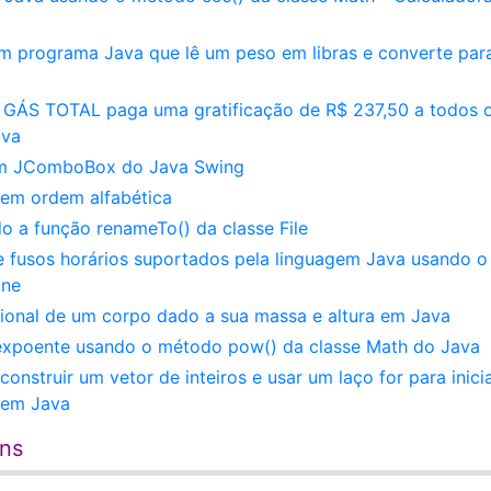
Um programa Java que lê um peso em libras e converte par
a GÁS TOTAL paga uma gratificação de R$ 237,50 a todos 
ava
 um JComboBox do Java Swing
t em ordem alfabética
 a função renameTo() da classe File
e fusos horários suportados pela linguagem Java usando o
one
cional de um corpo dado a sua massa e altura em Java
xpoente usando o método pow() da classe Math do Java
onstruir um vetor de inteiros e usar um laço for para inicia
 em Java
ens