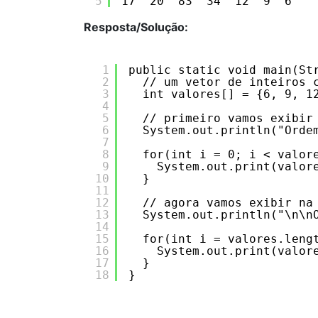
5
17  20  83  34  12  9  6 
Resposta/Solução:
1
public static void main(St
2
// um vetor de inteiros 
3
int valores[] = {6, 9, 1
4
5
// primeiro vamos exibir
6
System.out.println("Orde
7
8
for(int i = 0; i < valor
9
System.out.print(valor
10
}
11
12
// agora vamos exibir na
13
System.out.println("\n\n
14
15
for(int i = valores.leng
16
System.out.print(valor
17
}
18
}