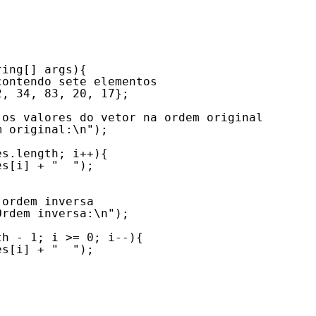
ring[] args){
contendo sete elementos
2, 34, 83, 20, 17};
 os valores do vetor na ordem original
m original:\n");
es.length; i++){
es[i] + "  ");
 ordem inversa
Ordem inversa:\n");
th - 1; i >= 0; i--){
es[i] + "  ");