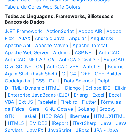
Tabela de Cores Web Safe Colors
Todas as Linguagens, Frameworks, Biliotecas e
Bancos de Dados
.NET Framework
|
ActionScript
|
Adobe AIR
|
Adobe
Flex
|
AJAX
|
Android Java
|
Angular
|
AngularJS
|
Apache Ant
|
Apache Maven
|
Apache Tomcat
|
Apache Web Server
|
Arduino
|
ASP.NET
|
AutoCAD
|
AutoCAD .NET API C#
|
AutoCAD Civil 3D
|
AutoCAD
Civil 3D .NET C#
|
AutoCAD VBA
|
AutoLISP
|
Bourne
Again Shell (bash Shell)
|
C
|
C#
|
C++
|
C++ Builder
|
CodeIgniter
|
CSS
|
Dart
|
Data Science
|
Delphi
|
DHTML (Dynamic HTML)
|
Django
|
Eclipse IDE
|
Elixir
|
Enterprise JavaBeans (EJB)
|
Erlang
|
Excel
|
Excel
VBA
|
Ext JS
|
Facelets
|
Firebird
|
Flutter
|
Fórmulas
da Física
|
Geral
|
GNU Octave
|
GoLang
|
Groovy
|
GTK+
|
Haskell
|
HEC-RAS
|
Hibernate
|
HTML/XHTML
|
HTML5
|
IBM DB2
|
iReport
|
iTextSharp
|
Java
|
Java
Servlets
|
JavaFX
|
JavaScript
|
JBoss
|
JPA - Java