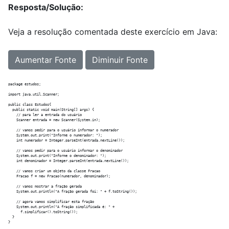
Resposta/Solução:
Veja a resolução comentada deste exercício em Java:
Aumentar Fonte
Diminuir Fonte
package estudos;

import java.util.Scanner;

public class Estudos{

  public static void main(String[] args) {

    // para ler a entrada do usuário

    Scanner entrada = new Scanner(System.in);

    // vamos pedir para o usuário informar o numerador

    System.out.print("Informe o numerador: ");

    int numerador = Integer.parseInt(entrada.nextLine());

    // vamos pedir para o usuário informar o denominador

    System.out.print("Informe o denominador: ");

    int denominador = Integer.parseInt(entrada.nextLine());

    // vamos criar um objeto da classe Fracao

    Fracao f = new Fracao(numerador, denominador);

    // vamos mostrar a fração gerada

    System.out.println("A fração gerada foi: " + f.toString());

    // agora vamos simplificar esta fração

    System.out.println("A fração simplificada é: " +

      f.simplificar().toString());

  }

}
