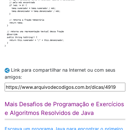
    // pelo mdc encontrado    

    if (mdc != 0) {

      temp.numerador = temp.numerador / mdc;

      temp.denominador = temp.denominador / mdc;

    }

    // retorna a fração temporária

    return temp;

  }

  // retorna uma representação textual dessa fração

  @Override

  public String toString() {

    return this.numerador + "/" + this.denominador; 

  }

Link para compartilhar na Internet ou com seus
amigos:
Mais Desafios de Programação e Exercícios
e Algoritmos Resolvidos de Java
Escreva um programa Java para encontrar o primeiro