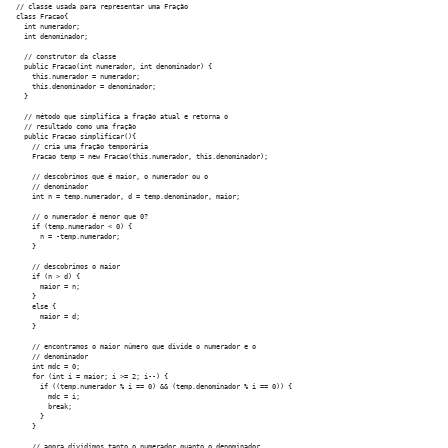
// classe usada para representar uma Fração

class Fracao{

  int numerador;

  int denominador;

  // construtor da classe 

  public Fracao(int numerador, int denominador) {

    this.numerador = numerador;

    this.denominador = denominador;

  }

  // método que simplifica a fração atual e retorna o

  // resultado como uma fração

  public Fracao simplificar(){

    // cria uma fração temporária

    Fracao temp = new Fracao(this.numerador, this.denominador);

    // descobrimos que é maior, o numerador ou o

    // denominador

    int n = temp.numerador, d = temp.denominador, maior;

    // o numerador é menor que 0?

    if (temp.numerador < 0) {

      n = -temp.numerador;

    }

    // descobrimos o maior

    if (n > d) {

      maior = n;

    } 

    else {

      maior = d;

    }

    // encontramos o maior número que divide o numerador e o

    // denominador

    int mdc = 0;

    for (int i = maior; i >= 2; i--) {

      if ((temp.numerador % i == 0) && (temp.denominador % i == 0)) {

        mdc = i;

        break;

      }

    }

    // agora dividimos tanto o numerador quanto o denominador
