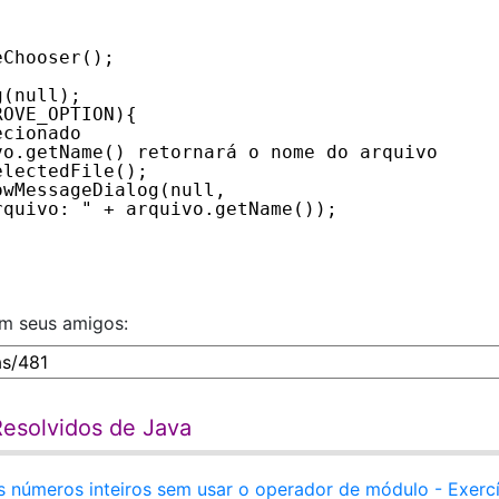
eChooser();
g(null);
ROVE_OPTION){
ecionado
vo.getName() retornará o nome do arquivo
electedFile();  
owMessageDialog(null, 
rquivo: " + arquivo.getName());
om seus amigos:
Resolvidos de Java
is números inteiros sem usar o operador de módulo - Exerc