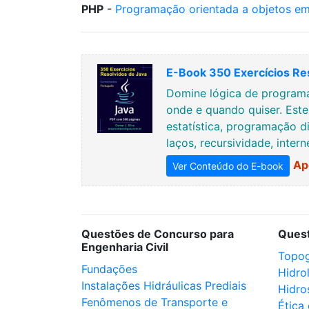
PHP
-
Programação orientada a objetos em
E-Book 350 Exercícios Re
Domine lógica de programa
onde e quando quiser. Est
estatística, programação di
laços, recursividade, inter
Ap
Ver Conteúdo do E-book
Questões de Concurso para
Ques
Engenharia Civil
Topog
Fundações
Hidro
Instalações Hidráulicas Prediais
Hidro
Fenômenos de Transporte e
Ética 