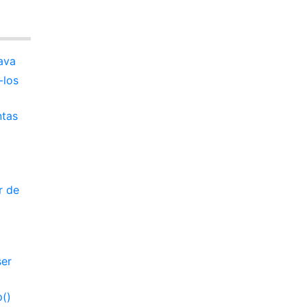
ava
-los
ntas
r de
ser
p()