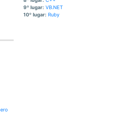
8º lugar:
C++
9º lugar:
VB.NET
10º lugar:
Ruby
mero
)