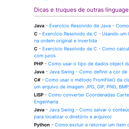
Dicas e truques de outras linguag
Java
-
Exercício Resolvido de Java - Como
C
-
Exercício Resolvido de C - Usando um l
na ordem original e invertida
C
-
Exercício Resolvido de C - Como calcu
com juros
PHP
-
Como usar o tipo de dados object 
Java
-
Java Swing - Como definir a cor de
C#
-
Como usar o método FromFile() da cla
um arquivo de imagem JPG, GIF, PNG, BMP,
LISP
-
Como converter Coordenadas Cartes
Engenharia
Java
-
Java Swing - Como salvar o conteú
para localizar o diretório e arquivo)
Python
-
Como excluir e retornar um item 