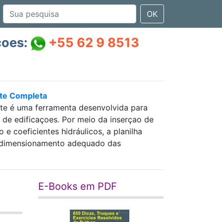
OK
çoes:
+55 62 9 8513
nte Completa
nte é uma ferramenta desenvolvida para
as de edificaçoes. Por meio da inserçao de
 coeficientes hidráulicos, a planilha
 e dimensionamento adequado das
E-Books em PDF