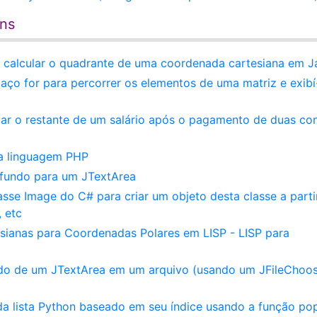
ens
 calcular o quadrante de uma coordenada cartesiana em J
aço for para percorrer os elementos de uma matriz e exibí
lar o restante de um salário após o pagamento de duas co
da linguagem PHP
 fundo para um JTextArea
sse Image do C# para criar um objeto desta classe a parti
 etc
ianas para Coordenadas Polares em LISP - LISP para
do de um JTextArea em um arquivo (usando um JFileChoo
da lista Python baseado em seu índice usando a função po