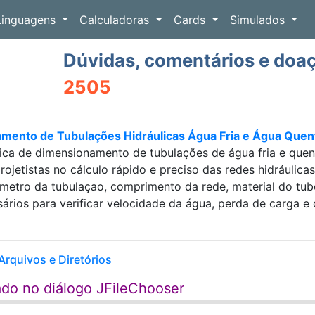
Linguagens
Calculadoras
Cards
Simulados
Dúvidas, comentários e doa
2505
amento de Tubulações Hidráulicas Água Fria e Água Que
ica de dimensionamento de tubulações de água fria e que
projetistas no cálculo rápido e preciso das redes hidráulic
etro da tubulaçao, comprimento da rede, material do tubo e
sários para verificar velocidade da água, perda de carga
Arquivos e Diretórios
ado no diálogo JFileChooser