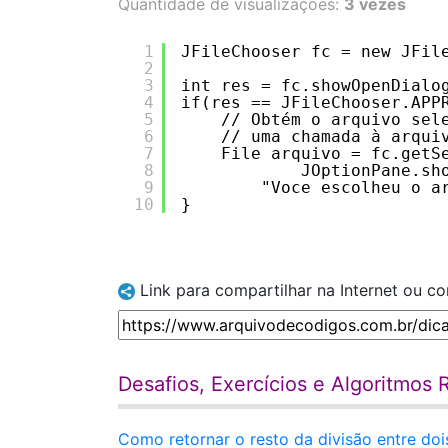
Quantidade de visualizações:
3 vezes
1
JFileChooser fc = new JFil
2
3
int res = fc.showOpenDialo
4
if(res == JFileChooser.APP
5
// Obtém o arquivo sel
6
// uma chamada à arqui
7
File arquivo = fc.getS
8
JOptionPane.sh
9
"Voce escolheu o a
10
}
Link para compartilhar na Internet ou c
Desafios, Exercícios e Algoritmos 
Como retornar o resto da divisão entre do