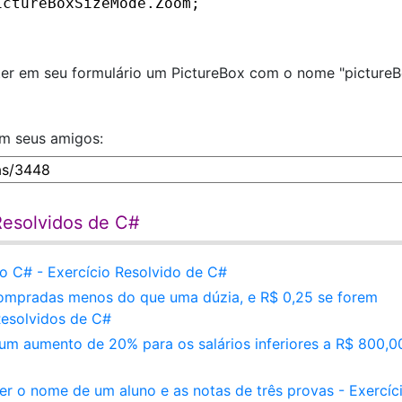
ictureBoxSizeMode.Zoom;
 ter em seu formulário um PictureBox com o nome "pictureB
om seus amigos:
 Resolvidos de C#
 C# - Exercício Resolvido de C#
ompradas menos do que uma dúzia, e R$ 0,25 se forem
Resolvidos de C#
m aumento de 20% para os salários inferiores a R$ 800,0
r o nome de um aluno e as notas de três provas - Exercíc