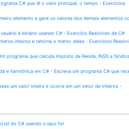
ograma C# que lê o valor principal, o tempo - Exercícios
rimeiro elemento e gere os valores dos demais elementos 
suário é binário usando C# - Exercício Resolvido de C#
eros inteiros e retorna o menor deles - Exercícios Resolv
m programa que calcula Imposto de Renda, INSS e Sindic
ada e harmônica em C# - Escreva um programa C# que rec
es um valor inteiro k ocorre em um vetor de inteiros -
List do C# usando o laço for