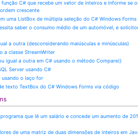
 função C# que recebe um vetor de inteiros e informe se o
 ordem crescente
 em uma ListBox de múltipla seleção do C# Windows Forms
cessita saber o consumo médio de um automóvel, e solicito
igual a outra (desconsiderando maiúsculas e minúsculas)
 a classe StreamWriter
 ou igual a outra em C# usando o método Compare()
 SQL Server usando C#
 usando o laço for
 de texto TextBox do C# Windows Forms via código
ens
m programa que lê um salário e concede um aumento de 20
alores de uma matriz de duas dimensões de inteiros em Jav