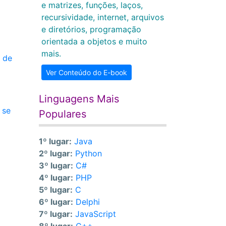
e matrizes, funções, laços,
recursividade, internet, arquivos
e diretórios, programação
orientada a objetos e muito
mais.
 de
Ver Conteúdo do E-book
Linguagens Mais
 se
Populares
1º lugar:
Java
2º lugar:
Python
3º lugar:
C#
4º lugar:
PHP
5º lugar:
C
6º lugar:
Delphi
7º lugar:
JavaScript