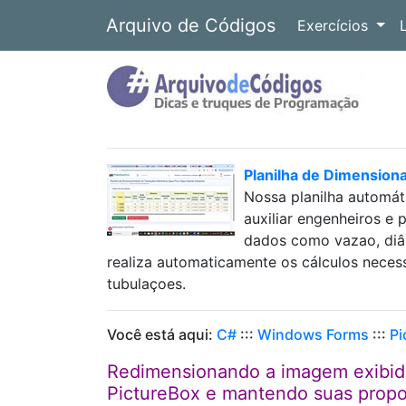
Arquivo de Códigos
Exercícios
Planilha de Dimension
Nossa planilha automát
auxiliar engenheiros e 
dados como vazao, diâm
realiza automaticamente os cálculos neces
tubulaçoes.
Você está aqui:
C#
:::
Windows Forms
:::
Pi
Redimensionando a imagem exibida
PictureBox e mantendo suas proporç