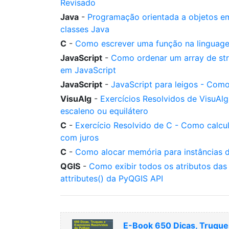
Revisado
Java
-
Programação orientada a objetos em
classes Java
C
-
Como escrever uma função na linguagem 
JavaScript
-
Como ordenar um array de str
em JavaScript
JavaScript
-
JavaScript para leigos - Como
VisuAlg
-
Exercícios Resolvidos de VisuAlg 
escaleno ou equilátero
C
-
Exercício Resolvido de C - Como calcu
com juros
C
-
Como alocar memória para instâncias d
QGIS
-
Como exibir todos os atributos das
attributes() da PyQGIS API
E-Book 650 Dicas, Truques