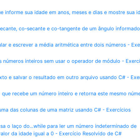
e informe sua idade em anos, meses e dias e mostre sua i
secante, co-secante e co-tangente de um ângulo informado
ar e escrever a média aritmética entre dois números - Exe
is números inteiros sem usar o operador de módulo - Exerc
xto e salvar o resultado em outro arquivo usando C# - Exe
 que recebe um número inteiro e retorna este mesmo núm
ma das colunas de uma matriz usando C# - Exercícios
a o laço do...while para ler um número indeterminado de
alor da idade igual a 0 - Exercício Resolvido de C#