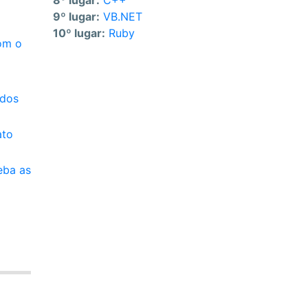
8º lugar:
C++
9º lugar:
VB.NET
10º lugar:
Ruby
com o
idos
ato
eba as