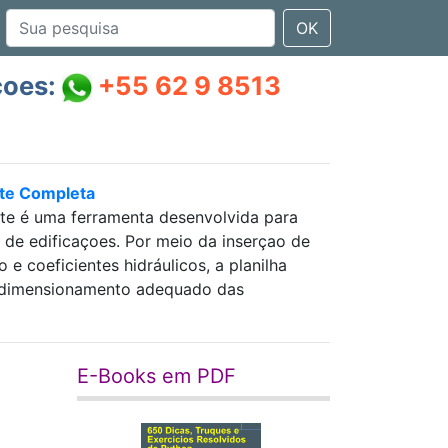
OK
çoes:
+55 62 9 8513
nte Completa
nte é uma ferramenta desenvolvida para
as de edificaçoes. Por meio da inserçao de
 coeficientes hidráulicos, a planilha
 e dimensionamento adequado das
E-Books em PDF