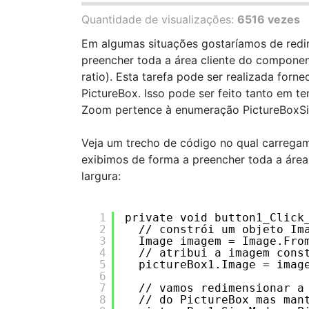
Quantidade de visualizações:
6516 vezes
Em algumas situações gostaríamos de redi
preencher toda a área cliente do componen
ratio). Esta tarefa pode ser realizada for
PictureBox. Isso pode ser feito tanto em 
Zoom pertence à enumeração PictureBoxS
Veja um trecho de código no qual carrega
exibimos de forma a preencher toda a áre
largura:
1
private void button1_Click
2
// constrói um objeto Im
3
Image imagem = Image.Fro
4
// atribui a imagem cons
5
pictureBox1.Image = imag
6
7
// vamos redimensionar a
8
// do PictureBox mas man