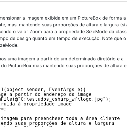
mensionar a imagem exibida em um PictureBox de forma a
te, mas, mantendo suas proporções de altura e largura (si
necendo o valor Zoom para a propriedade SizeMode da class
tempo de design quanto em tempo de execução. Note que o 
izeMode.
mos uma imagem a partir de um determinado diretório e a
a do PictureBox mas mantendo suas proporções de altura e
_1(object sender, EventArgs e){
age a partir do endereço da image
mFile(@"C:\estudos_csharp_wf\logo.jpg");
truída à propriedade Image
em;
 imagem para preencheer toda a área cliente 
tendo suas proporções de altura e largura