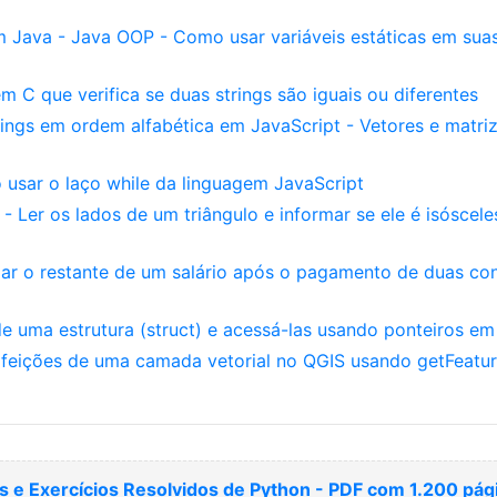
 Java - Java OOP - Como usar variáveis estáticas em sua
C que verifica se duas strings são iguais ou diferentes
ings em ordem alfabética em JavaScript - Vetores e matri
 usar o laço while da linguagem JavaScript
- Ler os lados de um triângulo e informar se ele é isóscele
lar o restante de um salário após o pagamento de duas co
e uma estrutura (struct) e acessá-las usando ponteiros em
 feições de uma camada vetorial no QGIS usando getFeatur
 e Exercícios Resolvidos de Python - PDF com 1.200 pág