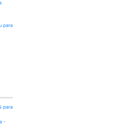
s
u para
% para
a -