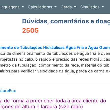
Linguagens
Calculadoras
Cards
Simulados
Dúvidas, comentários e doa
2505
amento de Tubulações Hidráulicas Água Fria e Água Que
ica de dimensionamento de tubulações de água fria e que
projetistas no cálculo rápido e preciso das redes hidráulic
etro da tubulaçao, comprimento da rede, material do tubo e
sários para verificar velocidade da água, perda de carga
ctureBox
 de forma a preencher toda a área cliente do
ões de altura e largura (size ratio)