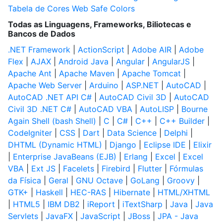
Tabela de Cores Web Safe Colors
Todas as Linguagens, Frameworks, Biliotecas e
Bancos de Dados
.NET Framework
|
ActionScript
|
Adobe AIR
|
Adobe
Flex
|
AJAX
|
Android Java
|
Angular
|
AngularJS
|
Apache Ant
|
Apache Maven
|
Apache Tomcat
|
Apache Web Server
|
Arduino
|
ASP.NET
|
AutoCAD
|
AutoCAD .NET API C#
|
AutoCAD Civil 3D
|
AutoCAD
Civil 3D .NET C#
|
AutoCAD VBA
|
AutoLISP
|
Bourne
Again Shell (bash Shell)
|
C
|
C#
|
C++
|
C++ Builder
|
CodeIgniter
|
CSS
|
Dart
|
Data Science
|
Delphi
|
DHTML (Dynamic HTML)
|
Django
|
Eclipse IDE
|
Elixir
|
Enterprise JavaBeans (EJB)
|
Erlang
|
Excel
|
Excel
VBA
|
Ext JS
|
Facelets
|
Firebird
|
Flutter
|
Fórmulas
da Física
|
Geral
|
GNU Octave
|
GoLang
|
Groovy
|
GTK+
|
Haskell
|
HEC-RAS
|
Hibernate
|
HTML/XHTML
|
HTML5
|
IBM DB2
|
iReport
|
iTextSharp
|
Java
|
Java
Servlets
|
JavaFX
|
JavaScript
|
JBoss
|
JPA - Java