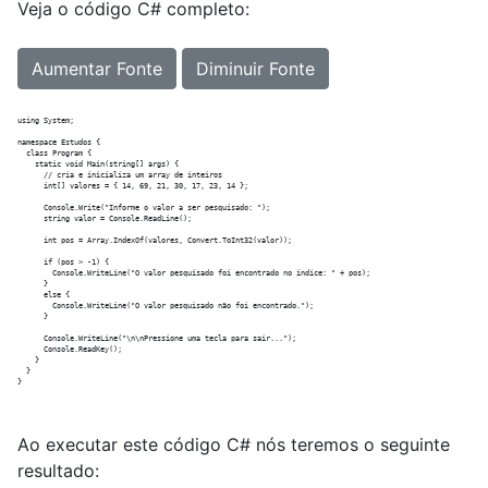
Veja o código C# completo:
Aumentar Fonte
Diminuir Fonte
using System;

namespace Estudos {

  class Program {

    static void Main(string[] args) {

      // cria e inicializa um array de inteiros

      int[] valores = { 14, 69, 21, 30, 17, 23, 14 };

      Console.Write("Informe o valor a ser pesquisado: ");

      string valor = Console.ReadLine();

      int pos = Array.IndexOf(valores, Convert.ToInt32(valor));

      if (pos > -1) {

        Console.WriteLine("O valor pesquisado foi encontrado no índice: " + pos);

      }

      else {

        Console.WriteLine("O valor pesquisado não foi encontrado.");

      }

      Console.WriteLine("\n\nPressione uma tecla para sair...");

      Console.ReadKey();

    }

  }

Ao executar este código C# nós teremos o seguinte
resultado: