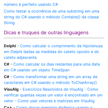
número é perfeito usando C#
Como testar a ocorrência de uma substring em uma
string do C# usando o método Contains() da classe
String
Dicas e truques de outras linguagens
Delphi
-
Como calcular o comprimento da hipotenusa
em Delphi dadas as medidas do cateto oposto e do
cateto adjascente
C#
-
Como calcular os dias restantes para uma data
em C# usando um objeto TimeSpan
C#
-
Como transformar uma string em um array de
caracteres em C# usando o método ToCharArray()
VisuAlg
-
Exercícios Resolvidos de VisuAlg - Como
verificar quantas vezes um valor é encontrado em um
vetor - Como usar vetores e matrizes em VisuAlg
C++
-
Como alocar memória dinâmica usando o