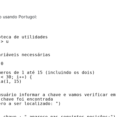
o usando Portugol:
oteca de utilidades
-> u
ariáveis necessárias
 0
meros de 1 até 15 (incluindo os dois)
 < 30; i++) {
ia(1, 15)
usuário informar a chave e vamos verificar em
 chave foi encontrada
ero a ser localizado: ")
+ chave + " aparece nas seguintes posições:")