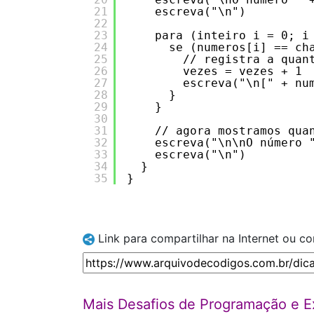
21
escreva("\n")
22
23
para (inteiro i = 0; i
24
se (numeros[i] == ch
25
// registra a quan
26
vezes = vezes + 1
27
escreva("\n[" + nu
28
}
29
}
30
31
// agora mostramos qua
32
escreva("\n\nO número 
33
escreva("\n")
34
}
35
}
Link para compartilhar na Internet ou c
Mais Desafios de Programação e Ex