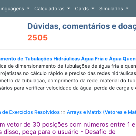
Linguagens
Calculadoras
Cards
Simulados
Dúvidas, comentários e doa
2505
amento de Tubulações Hidráulicas Água Fria e Água Que
ica de dimensionamento de tubulações de água fria e que
projetistas no cálculo rápido e preciso das redes hidráulic
etro da tubulaçao, comprimento da rede, material do tubo e
sários para verificar velocidade da água, perda de carga
a de Exercícios Resolvidos
:::
Arrays e Matrix (Vetores e Mat
m vetor de 30 posições com números entre 1 e
 disso, peça para o usuário - Desafio de