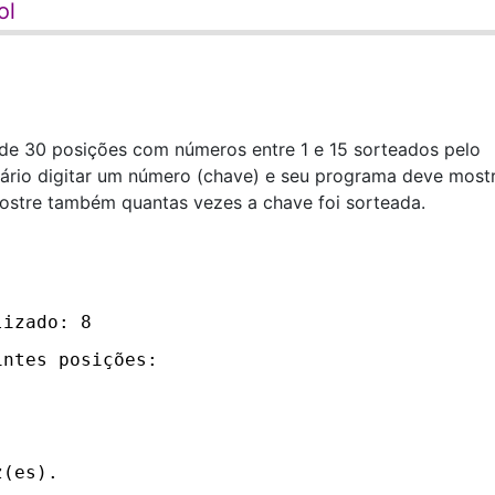
ol
de 30 posições com números entre 1 e 15 sorteados pelo
uário digitar um número (chave) e seu programa deve most
ostre também quantas vezes a chave foi sorteada.
lizado: 8
intes posições:
z(es).