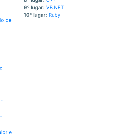
8º lugar:
C++
9º lugar:
VB.NET
10º lugar:
Ruby
io de
z
 -
-
ior e