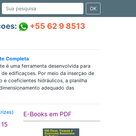
OK
çoes:
+55 62 9 8513
nte Completa
nte é uma ferramenta desenvolvida para
as de edificaçoes. Por meio da inserçao de
 coeficientes hidráulicos, a planilha
 e dimensionamento adequado das
rizes)
E-Books em PDF
 15