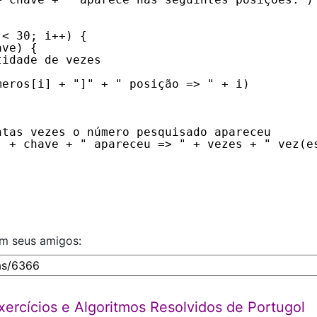
 < 30; i++) {
ave) {
tidade de vezes
meros[i] + "]" + " posição => " + i)
ntas vezes o número pesquisado apareceu
" + chave + " apareceu => " + vezes + " vez(e
om seus amigos:
ercícios e Algoritmos Resolvidos de Portugol