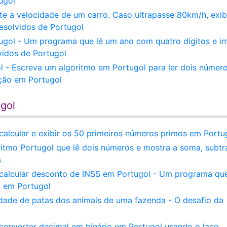
ugol
e a velocidade de um carro. Caso ultrapasse 80km/h, exi
solvidos de Portugol
ugol - Um programa que lê um ano com quatro dígitos e i
lvidos de Portugol
 - Escreva um algoritmo em Portugol para ler dois númer
ação em Portugol
ugol
calcular e exibir os 50 primeiros números primos em Portu
ritmo Portugol que lê dois números e mostra a soma, subtr
s
 calcular desconto de INSS em Portugol - Um programa qu
o em Portugol
idade de patas dos animais de uma fazenda - O desafio da
converter decimal em binário em Portugol usando o laço