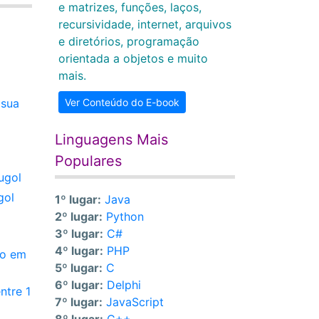
e matrizes, funções, laços,
recursividade, internet, arquivos
e diretórios, programação
orientada a objetos e muito
mais.
 sua
Ver Conteúdo do E-book
Linguagens Mais
Populares
ugol
gol
1º lugar:
Java
2º lugar:
Python
3º lugar:
C#
4º lugar:
PHP
ão em
5º lugar:
C
6º lugar:
Delphi
ntre 1
7º lugar:
JavaScript