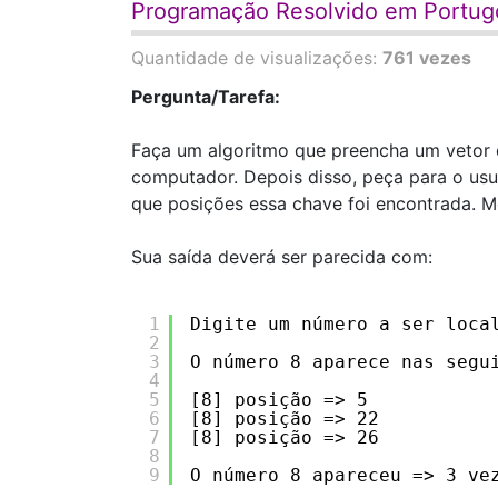
Programação Resolvido em Portug
Quantidade de visualizações:
761 vezes
Pergunta/Tarefa:
Faça um algoritmo que preencha um vetor 
computador. Depois disso, peça para o us
que posições essa chave foi encontrada. M
Sua saída deverá ser parecida com:
1
Digite um número a ser loca
2
3
O número 8 aparece nas segu
4
5
[8] posição => 5
6
[8] posição => 22
7
[8] posição => 26
8
9
O número 8 apareceu => 3 ve