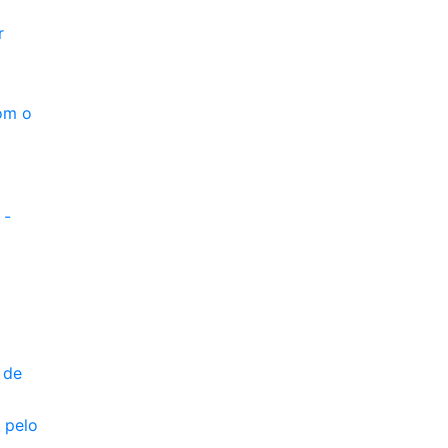
r
com o
 -
 de
 pelo