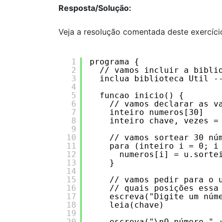
Resposta/Solução:
Veja a resolução comentada deste exercíci
1
programa {
2
// vamos incluir a bibli
3
inclua biblioteca Util -
4
5
funcao inicio() {
6
// vamos declarar as v
7
inteiro numeros[30]
8
inteiro chave, vezes =
9
10
// vamos sortear 30 nú
11
para (inteiro i = 0; i
12
numeros[i] = u.sorte
13
}
14
15
// vamos pedir para o 
16
// quais posições essa
17
escreva("Digite um núm
18
leia(chave)
19
20
escreva("\nO número " 