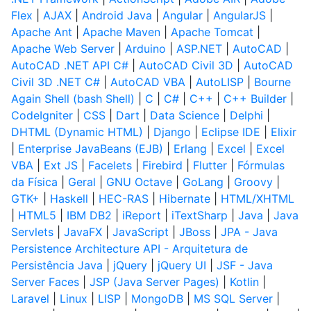
Flex
|
AJAX
|
Android Java
|
Angular
|
AngularJS
|
Apache Ant
|
Apache Maven
|
Apache Tomcat
|
Apache Web Server
|
Arduino
|
ASP.NET
|
AutoCAD
|
AutoCAD .NET API C#
|
AutoCAD Civil 3D
|
AutoCAD
Civil 3D .NET C#
|
AutoCAD VBA
|
AutoLISP
|
Bourne
Again Shell (bash Shell)
|
C
|
C#
|
C++
|
C++ Builder
|
CodeIgniter
|
CSS
|
Dart
|
Data Science
|
Delphi
|
DHTML (Dynamic HTML)
|
Django
|
Eclipse IDE
|
Elixir
|
Enterprise JavaBeans (EJB)
|
Erlang
|
Excel
|
Excel
VBA
|
Ext JS
|
Facelets
|
Firebird
|
Flutter
|
Fórmulas
da Física
|
Geral
|
GNU Octave
|
GoLang
|
Groovy
|
GTK+
|
Haskell
|
HEC-RAS
|
Hibernate
|
HTML/XHTML
|
HTML5
|
IBM DB2
|
iReport
|
iTextSharp
|
Java
|
Java
Servlets
|
JavaFX
|
JavaScript
|
JBoss
|
JPA - Java
Persistence Architecture API - Arquitetura de
Persistência Java
|
jQuery
|
jQuery UI
|
JSF - Java
Server Faces
|
JSP (Java Server Pages)
|
Kotlin
|
Laravel
|
Linux
|
LISP
|
MongoDB
|
MS SQL Server
|