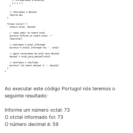
      // incrementamos a potência

      i = i + 1

    }

    // retornamos o decimal

    retorne dec

  }

  funcao inicio() {

    inteiro octal, decimal

    // vamos pedir um número octal

    escreva("Informe um número octal: ")

    leia(octal)

    // mostramos o octal informado

    escreva("O otctal informado foi: ", octal)

    // agora convertemos de octal para decimal

    decimal = octal_para_decimal(octal)

    // mostramos o resultado

    escreva("\nO número decimal é: ", decimal)

  }

Ao executar este código Portugol nós teremos o
seguinte resultado:
Informe um número octal: 73
O otctal informado foi: 73
O número decimal é: 59