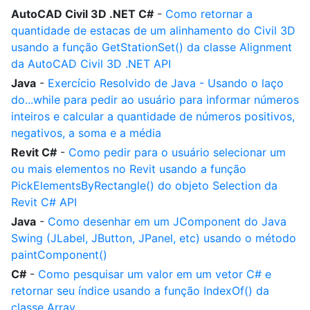
AutoCAD Civil 3D .NET C#
-
Como retornar a
quantidade de estacas de um alinhamento do Civil 3D
usando a função GetStationSet() da classe Alignment
da AutoCAD Civil 3D .NET API
Java
-
Exercício Resolvido de Java - Usando o laço
do...while para pedir ao usuário para informar números
inteiros e calcular a quantidade de números positivos,
negativos, a soma e a média
Revit C#
-
Como pedir para o usuário selecionar um
ou mais elementos no Revit usando a função
PickElementsByRectangle() do objeto Selection da
Revit C# API
Java
-
Como desenhar em um JComponent do Java
Swing (JLabel, JButton, JPanel, etc) usando o método
paintComponent()
C#
-
Como pesquisar um valor em um vetor C# e
retornar seu índice usando a função IndexOf() da
classe Array