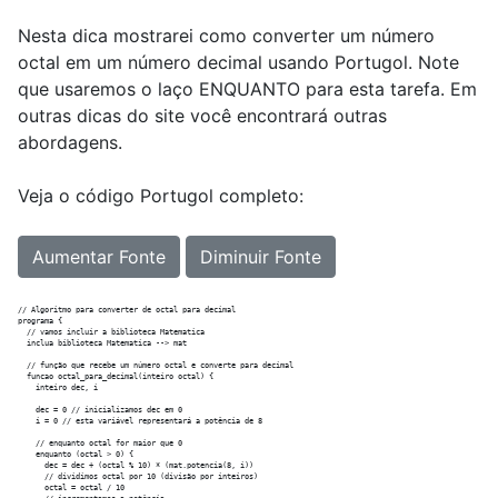
Nesta dica mostrarei como converter um número
octal em um número decimal usando Portugol. Note
que usaremos o laço ENQUANTO para esta tarefa. Em
outras dicas do site você encontrará outras
abordagens.
Veja o código Portugol completo:
Aumentar Fonte
Diminuir Fonte
// Algoritmo para converter de octal para decimal

programa {

  // vamos incluir a biblioteca Matematica

  inclua biblioteca Matematica --> mat

  // função que recebe um número octal e converte para decimal

  funcao octal_para_decimal(inteiro octal) {

    inteiro dec, i

    dec = 0 // inicializamos dec em 0

    i = 0 // esta variável representará a potência de 8

    // enquanto octal for maior que 0

    enquanto (octal > 0) {

      dec = dec + (octal % 10) * (mat.potencia(8, i))

      // dividimos octal por 10 (divisão por inteiros)

      octal = octal / 10
