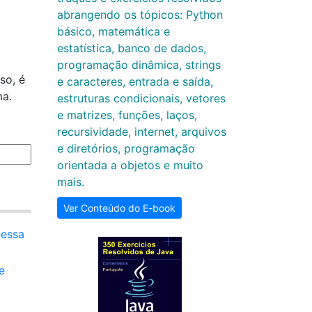
abrangendo os tópicos: Python
básico, matemática e
estatística, banco de dados,
programação dinâmica, strings
so, é
e caracteres, entrada e saída,
ma.
estruturas condicionais, vetores
e matrizes, funções, laços,
recursividade, internet, arquivos
e diretórios, programação
orientada a objetos e muito
mais.
Ver Conteúdo do E-book
nessa
e