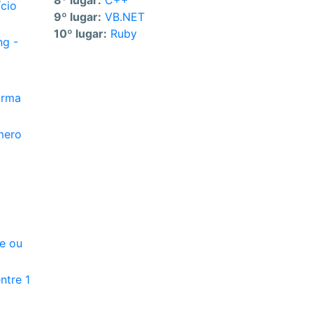
8º lugar:
C++
ício
9º lugar:
VB.NET
10º lugar:
Ruby
ng -
orma
mero
e ou
ntre 1