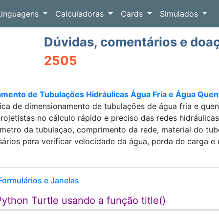
Linguagens
Calculadoras
Cards
Simulados
Dúvidas, comentários e doa
2505
amento de Tubulações Hidráulicas Água Fria e Água Que
ica de dimensionamento de tubulações de água fria e que
projetistas no cálculo rápido e preciso das redes hidráulic
etro da tubulaçao, comprimento da rede, material do tubo e
sários para verificar velocidade da água, perda de carga
Formulários e Janelas
Python Turtle usando a função title()