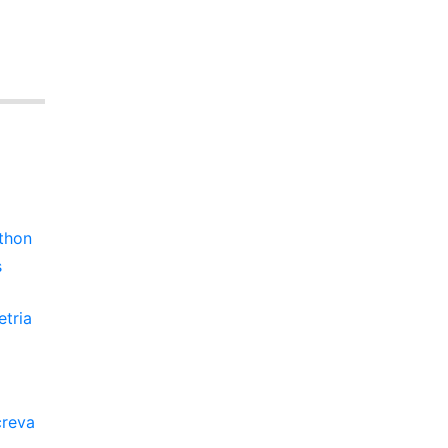
ython
s
etria
creva