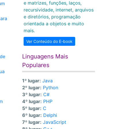
e matrizes, funções, laços,
 um
recursividade, internet, arquivos
e diretórios, programação
para
orientada a objetos e muito
mais.
Ver Conteúdo do E-book
Linguagens Mais
 de
Populares
ua
1º lugar:
Java
2º lugar:
Python
3º lugar:
C#
um
4º lugar:
PHP
5º lugar:
C
6º lugar:
Delphi
7º lugar:
JavaScript