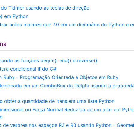
 Tkinter usando as teclas de direção
io) em Python
trar notas maiores que 7.0 em um dicionário do Python e ex
ens
ndo as funções begin(), end() e reverse()
utura condicional if do C#
em Ruby - Programação Orientada a Objetos em Ruby
selecionado em um ComboBox do Delphi usando a propried
 obter a quantidade de itens em uma lista Python
imensional ou Força Normal Reduzida de um pilar em Pyth
do
 de vetores nos espaços R2 e R3 usando Python - Geomet