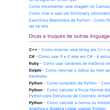
Como movimentar uma imagem no Canvas do
Como criar e usar um Dictionary (dicionár
Exercícios Resolvidos de Python - Como fil
las na tela
Dicas e truques de outras linguag
C++
-
Como inverter uma string em C++ usa
C#
-
Como usar if e if..else em C# - A estr
Ruby
-
Como usar variáveis de instância 
Delphi
-
Como retornar o índice do item 
ItemIndex
Python
-
Curso completo de Python - Como
Python
-
Como calcular a Força Normal Ad
Python para Estruturas de Concreto Arma
Python
-
Como calcular a norma ou módulo
Analítica e Álgebra Linear usando Python