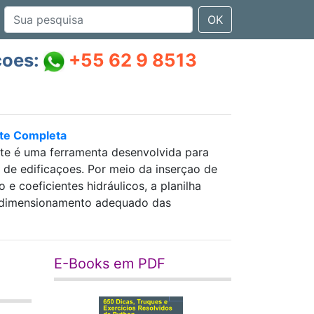
OK
çoes:
+55 62 9 8513
nte Completa
nte é uma ferramenta desenvolvida para
as de edificaçoes. Por meio da inserçao de
 coeficientes hidráulicos, a planilha
 e dimensionamento adequado das
E-Books em PDF