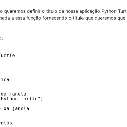
do queremos definir o título da nossa aplicação Python Turt
mada a essa função fornecendo o título que queremos que 
o:
Turtle 
fica
 da janela
 Python Turtle")
o da janela
entos