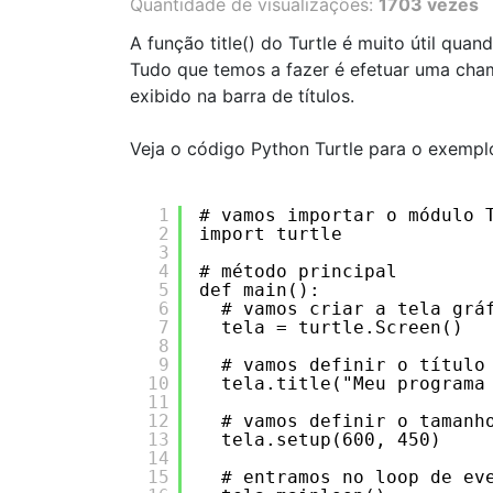
Quantidade de visualizações:
1703 vezes
A função title() do Turtle é muito útil quan
Tudo que temos a fazer é efetuar uma cha
exibido na barra de títulos.
Veja o código Python Turtle para o exempl
1
# vamos importar o módulo 
2
import turtle
3
4
# método principal
5
def main():
6
# vamos criar a tela grá
7
tela = turtle.Screen()
8
9
# vamos definir o título
10
tela.title("Meu programa
11
12
# vamos definir o tamanh
13
tela.setup(600, 450)
14
15
# entramos no loop de ev