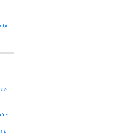
ibí-
ade
on -
ria