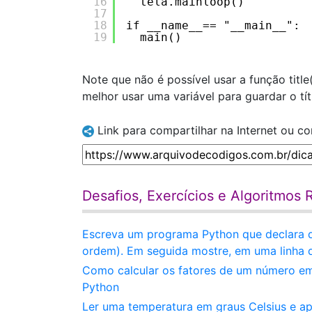
16
tela.mainloop()
17
18
if __name__== "__main__":
19
main()
Note que não é possível usar a função title(
melhor usar uma variável para guardar o tí
Link para compartilhar na Internet ou c
Desafios, Exercícios e Algoritmos
Escreva um programa Python que declara duas
ordem). Em seguida mostre, em uma linha d
Como calcular os fatores de um número em
Python
Ler uma temperatura em graus Celsius e ap