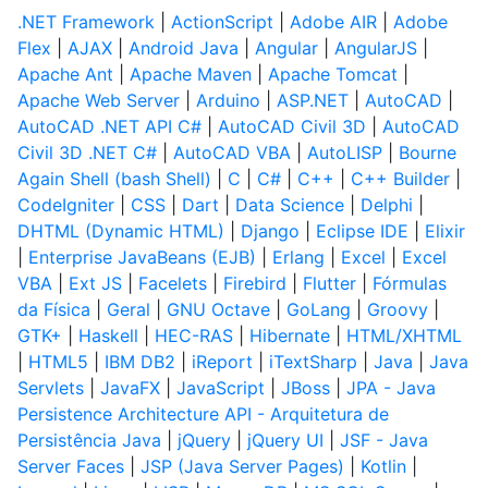
.NET Framework
|
ActionScript
|
Adobe AIR
|
Adobe
Flex
|
AJAX
|
Android Java
|
Angular
|
AngularJS
|
Apache Ant
|
Apache Maven
|
Apache Tomcat
|
Apache Web Server
|
Arduino
|
ASP.NET
|
AutoCAD
|
AutoCAD .NET API C#
|
AutoCAD Civil 3D
|
AutoCAD
Civil 3D .NET C#
|
AutoCAD VBA
|
AutoLISP
|
Bourne
Again Shell (bash Shell)
|
C
|
C#
|
C++
|
C++ Builder
|
CodeIgniter
|
CSS
|
Dart
|
Data Science
|
Delphi
|
DHTML (Dynamic HTML)
|
Django
|
Eclipse IDE
|
Elixir
|
Enterprise JavaBeans (EJB)
|
Erlang
|
Excel
|
Excel
VBA
|
Ext JS
|
Facelets
|
Firebird
|
Flutter
|
Fórmulas
da Física
|
Geral
|
GNU Octave
|
GoLang
|
Groovy
|
GTK+
|
Haskell
|
HEC-RAS
|
Hibernate
|
HTML/XHTML
|
HTML5
|
IBM DB2
|
iReport
|
iTextSharp
|
Java
|
Java
Servlets
|
JavaFX
|
JavaScript
|
JBoss
|
JPA - Java
Persistence Architecture API - Arquitetura de
Persistência Java
|
jQuery
|
jQuery UI
|
JSF - Java
Server Faces
|
JSP (Java Server Pages)
|
Kotlin
|