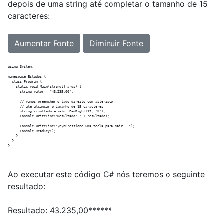
depois de uma string até completar o tamanho de 15
caracteres:
Aumentar Fonte
Diminuir Fonte
using System;

namespace Estudos {

  class Program {

    static void Main(string[] args) {

      string valor = "43.235,00";

      // vamos preencher o lado direito com asterísco

      // até alcançar o tamanho de 15 caracteres

      string resultado = valor.PadRight(15, '*');

      Console.WriteLine("Resultado: " + resultado);

      Console.WriteLine("\n\nPressione uma tecla para sair...");

      Console.ReadKey();

    }

  }

Ao executar este código C# nós teremos o seguinte
resultado:
Resultado: 43.235,00******