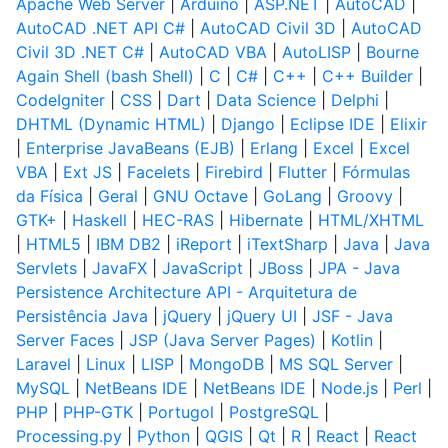
Apache Web Server
|
Arduino
|
ASP.NET
|
AutoCAD
|
AutoCAD .NET API C#
|
AutoCAD Civil 3D
|
AutoCAD
Civil 3D .NET C#
|
AutoCAD VBA
|
AutoLISP
|
Bourne
Again Shell (bash Shell)
|
C
|
C#
|
C++
|
C++ Builder
|
CodeIgniter
|
CSS
|
Dart
|
Data Science
|
Delphi
|
DHTML (Dynamic HTML)
|
Django
|
Eclipse IDE
|
Elixir
|
Enterprise JavaBeans (EJB)
|
Erlang
|
Excel
|
Excel
VBA
|
Ext JS
|
Facelets
|
Firebird
|
Flutter
|
Fórmulas
da Física
|
Geral
|
GNU Octave
|
GoLang
|
Groovy
|
GTK+
|
Haskell
|
HEC-RAS
|
Hibernate
|
HTML/XHTML
|
HTML5
|
IBM DB2
|
iReport
|
iTextSharp
|
Java
|
Java
Servlets
|
JavaFX
|
JavaScript
|
JBoss
|
JPA - Java
Persistence Architecture API - Arquitetura de
Persistência Java
|
jQuery
|
jQuery UI
|
JSF - Java
Server Faces
|
JSP (Java Server Pages)
|
Kotlin
|
Laravel
|
Linux
|
LISP
|
MongoDB
|
MS SQL Server
|
MySQL
|
NetBeans IDE
|
NetBeans IDE
|
Node.js
|
Perl
|
PHP
|
PHP-GTK
|
Portugol
|
PostgreSQL
|
Processing.py
|
Python
|
QGIS
|
Qt
|
R
|
React
|
React