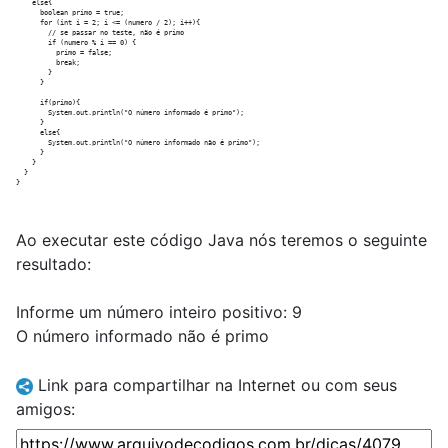
    else{

      boolean primo = true;

      for (int i = 2; i <= (numero / 2); i++){

        // se passar no teste, não é primo

        if (numero % i == 0) {

          primo = false;

          break;

        }

      }

      if(primo){

        System.out.println("O número informado é primo");

      }

      else{

        System.out.println("O número informado não é primo");

      }

    }

  }

Ao executar este código Java nós teremos o seguinte
resultado:
Informe um número inteiro positivo: 9
O número informado não é primo
Link para compartilhar na Internet ou com seus
amigos: