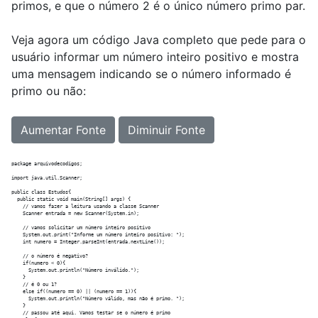
primos, e que o número 2 é o único número primo par.
Veja agora um código Java completo que pede para o
usuário informar um número inteiro positivo e mostra
uma mensagem indicando se o número informado é
primo ou não:
Aumentar Fonte
Diminuir Fonte
package arquivodecodigos;

import java.util.Scanner;

public class Estudos{

  public static void main(String[] args) {

    // vamos fazer a leitura usando a classe Scanner

    Scanner entrada = new Scanner(System.in);

    // vamos solicitar um número inteiro positivo

    System.out.print("Informe um número inteiro positivo: ");

    int numero = Integer.parseInt(entrada.nextLine());

    // o número é negativo?

    if(numero < 0){

      System.out.println("Número inválido.");

    }

    // é 0 ou 1?

    else if((numero == 0) || (numero == 1)){

      System.out.println("Número válido, mas não é primo. ");

    }

    // passou até aqui. Vamos testar se o número é primo
