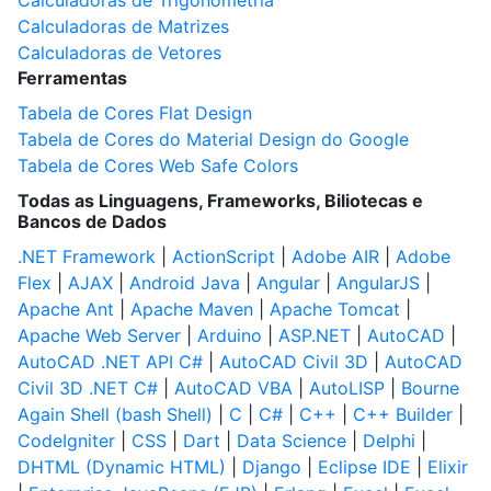
Calculadoras de Trigonometria
Calculadoras de Matrizes
Calculadoras de Vetores
Ferramentas
Tabela de Cores Flat Design
Tabela de Cores do Material Design do Google
Tabela de Cores Web Safe Colors
Todas as Linguagens, Frameworks, Biliotecas e
Bancos de Dados
.NET Framework
|
ActionScript
|
Adobe AIR
|
Adobe
Flex
|
AJAX
|
Android Java
|
Angular
|
AngularJS
|
Apache Ant
|
Apache Maven
|
Apache Tomcat
|
Apache Web Server
|
Arduino
|
ASP.NET
|
AutoCAD
|
AutoCAD .NET API C#
|
AutoCAD Civil 3D
|
AutoCAD
Civil 3D .NET C#
|
AutoCAD VBA
|
AutoLISP
|
Bourne
Again Shell (bash Shell)
|
C
|
C#
|
C++
|
C++ Builder
|
CodeIgniter
|
CSS
|
Dart
|
Data Science
|
Delphi
|
DHTML (Dynamic HTML)
|
Django
|
Eclipse IDE
|
Elixir