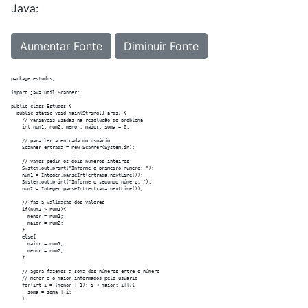
Java:
Aumentar Fonte
Diminuir Fonte
package estudos;

import java.util.Scanner;

public class Estudos {

  public static void main(String[] args) {

    // variáveis usadas na resolução do problema

    int num1, num2, menor, maior, soma = 0;

    // para ler a entrada do usuário

    Scanner entrada = new Scanner(System.in);

    // vamos pedir os dois números inteiros

    System.out.print("Informe o primeiro número: ");

    num1 = Integer.parseInt(entrada.nextLine());

    System.out.print("Informe o segundo número: ");

    num2 = Integer.parseInt(entrada.nextLine());

    // faz a validação dos valores

    if(num2 > num1){

      menor = num1;

      maior = num2;

    }

    else{

      maior = num1;

      menor = num2;

    }

    // agora fazemos a soma dos números entre o número

    // menor e o maior informados pelo usuário

    for(int i = (menor + 1); i < maior; i++){

      soma = soma + i;

    }
