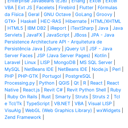
|
Enterprise JavaBeans (EJB)
|
Erlang
|
Excel
|
Excel
VBA
|
Ext JS
|
Facelets
|
Firebird
|
Flutter
|
Fórmulas
da Física
|
Geral
|
GNU Octave
|
GoLang
|
Groovy
|
GTK+
|
Haskell
|
HEC-RAS
|
Hibernate
|
HTML/XHTML
|
HTML5
|
IBM DB2
|
iReport
|
iTextSharp
|
Java
|
Java
Servlets
|
JavaFX
|
JavaScript
|
JBoss
|
JPA - Java
Persistence Architecture API - Arquitetura de
Persistência Java
|
jQuery
|
jQuery UI
|
JSF - Java
Server Faces
|
JSP (Java Server Pages)
|
Kotlin
|
Laravel
|
Linux
|
LISP
|
MongoDB
|
MS SQL Server
|
MySQL
|
NetBeans IDE
|
NetBeans IDE
|
Node.js
|
Perl
|
PHP
|
PHP-GTK
|
Portugol
|
PostgreSQL
|
Processing.py
|
Python
|
QGIS
|
Qt
|
R
|
React
|
React
Native
|
React.js
|
Revit C#
|
Revit Python Shell
|
Ruby
|
Ruby On Rails
|
Rust
|
Smarty
|
Struts
|
Struts 2
|
Tcl
e Tcl/Tk
|
TypeScript
|
VB.NET
|
VBA
|
Visual LISP
|
VisuAlg
|
WebGL (Web Graphics Library)
|
wxWidgets
|
Zend Framework
|