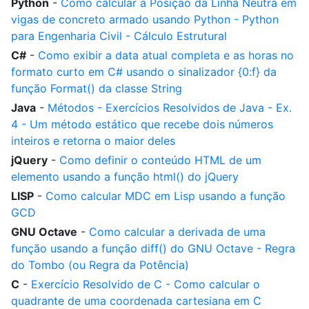
Python
-
Como calcular a Posição da Linha Neutra em
vigas de concreto armado usando Python - Python
para Engenharia Civil - Cálculo Estrutural
C#
-
Como exibir a data atual completa e as horas no
formato curto em C# usando o sinalizador {0:f} da
função Format() da classe String
Java
-
Métodos - Exercícios Resolvidos de Java - Ex.
4 - Um método estático que recebe dois números
inteiros e retorna o maior deles
jQuery
-
Como definir o conteúdo HTML de um
elemento usando a função html() do jQuery
LISP
-
Como calcular MDC em Lisp usando a função
GCD
GNU Octave
-
Como calcular a derivada de uma
função usando a função diff() do GNU Octave - Regra
do Tombo (ou Regra da Potência)
C
-
Exercício Resolvido de C - Como calcular o
quadrante de uma coordenada cartesiana em C