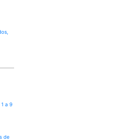
dos,
 1 a 9
s de