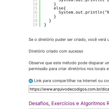
14
}
15
else{
16
System.out.println("
17
}
18
}
19
}
Se o diretório puder ser criado, você ver
Diretório criado com sucesso
Observe que este método pode disparar um
permissão para criar diretórios nos locais 
Link para compartilhar na Internet ou c
Desafios, Exercícios e Algoritmos 