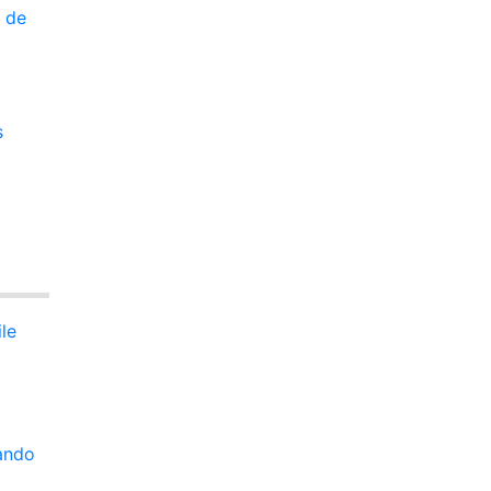
 de
s
le
ando