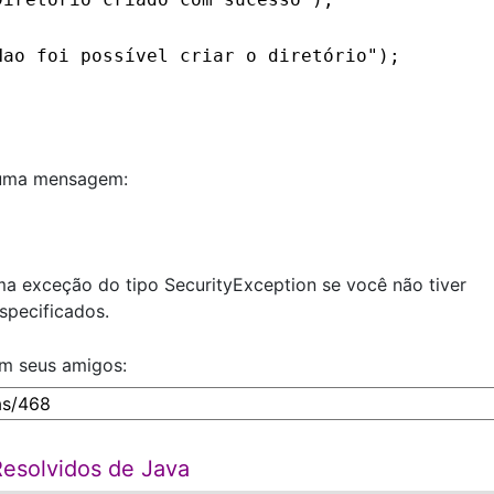
Nao foi possível criar o diretório");
á uma mensagem:
a exceção do tipo SecurityException se você não tiver
especificados.
om seus amigos:
Resolvidos de Java