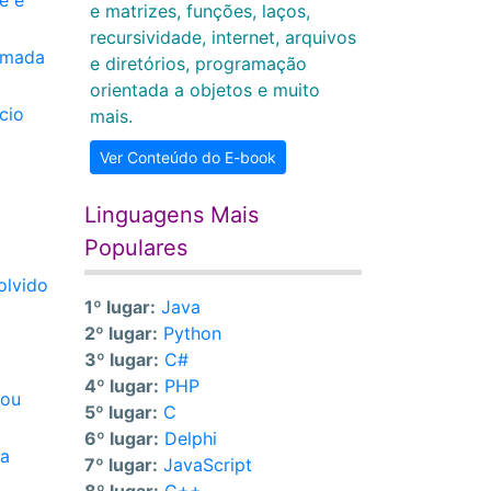
e e
e matrizes, funções, laços,
recursividade, internet, arquivos
hamada
e diretórios, programação
orientada a objetos e muito
cio
mais.
Ver Conteúdo do E-book
Linguagens Mais
Populares
olvido
1º lugar:
Java
2º lugar:
Python
3º lugar:
C#
4º lugar:
PHP
 ou
5º lugar:
C
6º lugar:
Delphi
ua
7º lugar:
JavaScript