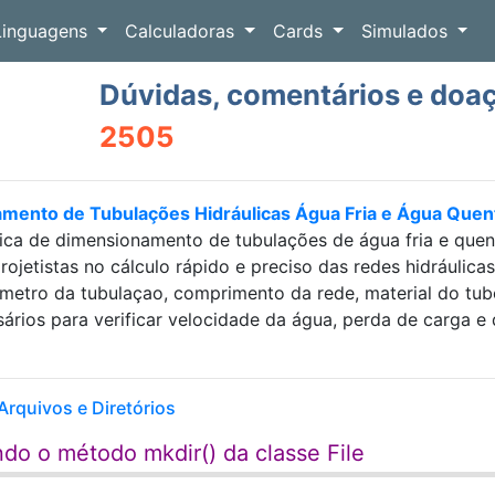
Linguagens
Calculadoras
Cards
Simulados
Dúvidas, comentários e doa
2505
amento de Tubulações Hidráulicas Água Fria e Água Que
ica de dimensionamento de tubulações de água fria e que
projetistas no cálculo rápido e preciso das redes hidráulic
etro da tubulaçao, comprimento da rede, material do tubo e
sários para verificar velocidade da água, perda de carga
Arquivos e Diretórios
do o método mkdir() da classe File