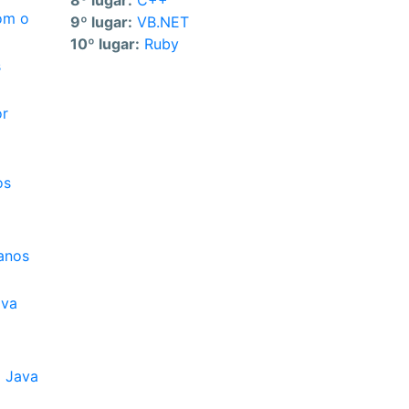
8º lugar:
C++
com o
9º lugar:
VB.NET
10º lugar:
Ruby
s
or
os
anos
ava
m Java