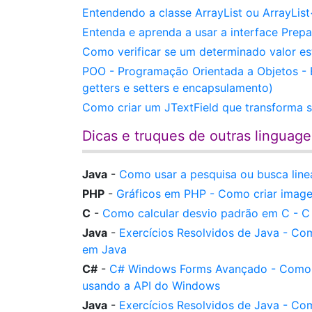
Entendendo a classe ArrayList ou ArrayLis
Entenda e aprenda a usar a interface Pre
Como verificar se um determinado valor e
POO - Programação Orientada a Objetos - E
getters e setters e encapsulamento)
Como criar um JTextField que transforma 
Dicas e truques de outras linguag
Java
-
Como usar a pesquisa ou busca line
PHP
-
Gráficos em PHP - Como criar imag
C
-
Como calcular desvio padrão em C - C 
Java
-
Exercícios Resolvidos de Java - Com
em Java
C#
-
C# Windows Forms Avançado - Como rol
usando a API do Windows
Java
-
Exercícios Resolvidos de Java - Co