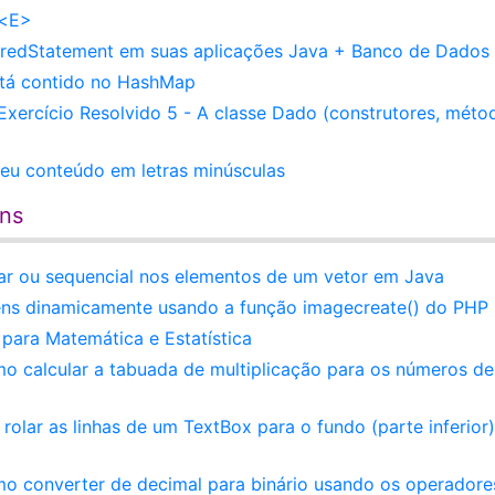
t<E>
paredStatement em suas aplicações Java + Banco de Dados
stá contido no HashMap
xercício Resolvido 5 - A classe Dado (construtores, méto
seu conteúdo em letras minúsculas
ens
ar ou sequencial nos elementos de um vetor em Java
ens dinamicamente usando a função imagecreate() do PHP
para Matemática e Estatística
o calcular a tabuada de multiplicação para os números de
ar as linhas de um TextBox para o fundo (parte inferior)
mo converter de decimal para binário usando os operadore