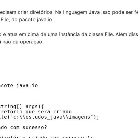
isam criar diretórios. Na linguagem Java isso pode ser fe
ile, do pacote java.io.
 atua em cima de uma instância da classe File. Além diss
u não da operação.
acote java.io
String[] args){
iretório que será criado
ile("c:\\estudos_java\\imagens");
ado com sucesso?
Diretório criado com sucesso");