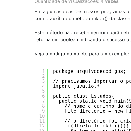
Quantidade de visualizações:
4 vezes
Em algumas ocasiões nossos programas prec
com o auxílio do método mkdir() da classe F
Este método não recebe nenhum parâmetro e
retorna um boolean indicando o sucesso o
Veja o código completo para um exemplo:
1
package arquivodecodigos;
2
3
// precisamos importar o p
4
import java.io.*;
5
6
public class Estudos{
7
public static void main(
8
// nome e caminho do d
9
File diretorio = new F
10
11
// o diretório foi cri
12
if(diretorio.mkdir()){
13
System.out.println("