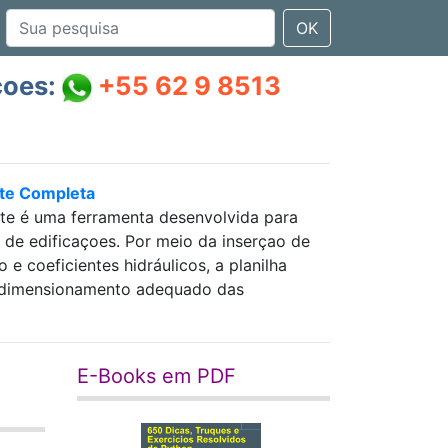
OK
çoes:
+55 62 9 8513
nte Completa
nte é uma ferramenta desenvolvida para
as de edificaçoes. Por meio da inserçao de
 coeficientes hidráulicos, a planilha
 e dimensionamento adequado das
E-Books em PDF