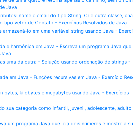
e de um arquivo e retorna apenas o caminho, sem o nom
 de Java
ributos: nome e email do tipo String. Crie outra classe, c
o tipo vetor de Contato - Exercícios Resolvidos de Java
 armazená-lo em uma variável string usando Java - Exercí
ada e harmônica em Java - Escreva um programa Java que
 Java
as uma da outra - Solução usando ordenação de strings -
ade em Java - Funções recursivas em Java - Exercício Res
 bytes, kilobytes e megabytes usando Java - Exercícios
 sua categoria como infantil, juvenil, adolescente, adulto
va um programa Java que leia dois números e mostre a s