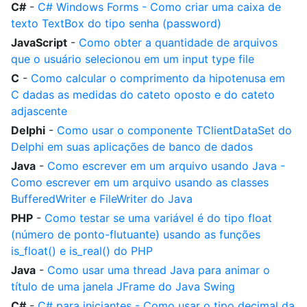
C#
-
C# Windows Forms - Como criar uma caixa de
texto TextBox do tipo senha (password)
JavaScript
-
Como obter a quantidade de arquivos
que o usuário selecionou em um input type file
C
-
Como calcular o comprimento da hipotenusa em
C dadas as medidas do cateto oposto e do cateto
adjascente
Delphi
-
Como usar o componente TClientDataSet do
Delphi em suas aplicações de banco de dados
Java
-
Como escrever em um arquivo usando Java -
Como escrever em um arquivo usando as classes
BufferedWriter e FileWriter do Java
PHP
-
Como testar se uma variável é do tipo float
(número de ponto-flutuante) usando as funções
is_float() e is_real() do PHP
Java
-
Como usar uma thread Java para animar o
título de uma janela JFrame do Java Swing
C#
-
C# para iniciantes - Como usar o tipo decimal da