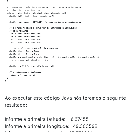
  }

  // função que recebe dois pontos na terra e retorna a distância

  // entre eles em quilômetros

  public static double calcularDistancia(double lat1,

    double lat2, double lon1, double lon2){

    double raio_terra = 6378.137; // raio da terra em quilômetros

    // o primeiro passo é converter as latitudes e longitudes

    // para radianos

    lon1 = Math.toRadians(lon1);

    lon2 = Math.toRadians(lon2);

    lat1 = Math.toRadians(lat1);

    lat2 = Math.toRadians(lat2);

    // agora aplicamos a Fórmula de Haversine

    double dlon = lon2 - lon1;

    double dlat = lat2 - lat1;

    double a = Math.pow(Math.sin(dlat / 2), 2) + Math.cos(lat1) * Math.cos(lat2)

      * Math.pow(Math.sin(dlon / 2),2);

    double c = 2 * Math.asin(Math.sqrt(a));

    // e retornamos a distância    

    return(c * raio_terra);

  }

Ao executar este código Java nós teremos o seguinte
resultado:
Informe a primeira latitude: -16.674551
Informe a primeira longitude: -49.303598