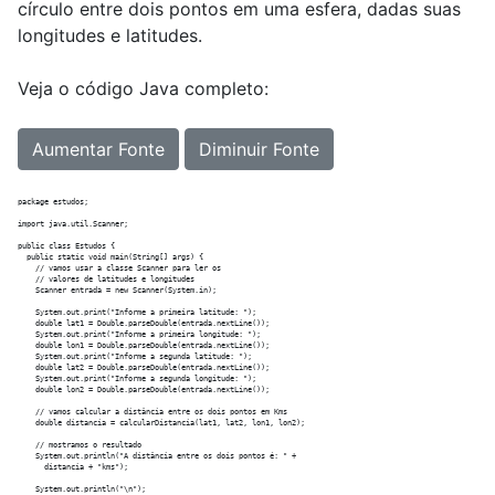
círculo entre dois pontos em uma esfera, dadas suas
longitudes e latitudes.
Veja o código Java completo:
Aumentar Fonte
Diminuir Fonte
package estudos;

import java.util.Scanner;

public class Estudos {

  public static void main(String[] args) {

    // vamos usar a classe Scanner para ler os

    // valores de latitudes e longitudes

    Scanner entrada = new Scanner(System.in);

    System.out.print("Informe a primeira latitude: ");

    double lat1 = Double.parseDouble(entrada.nextLine());

    System.out.print("Informe a primeira longitude: ");

    double lon1 = Double.parseDouble(entrada.nextLine());

    System.out.print("Informe a segunda latitude: ");

    double lat2 = Double.parseDouble(entrada.nextLine());

    System.out.print("Informe a segunda longitude: ");

    double lon2 = Double.parseDouble(entrada.nextLine());

    // vamos calcular a distância entre os dois pontos em Kms

    double distancia = calcularDistancia(lat1, lat2, lon1, lon2);

    // mostramos o resultado

    System.out.println("A distância entre os dois pontos é: " +

      distancia + "kms");

    System.out.println("\n");
