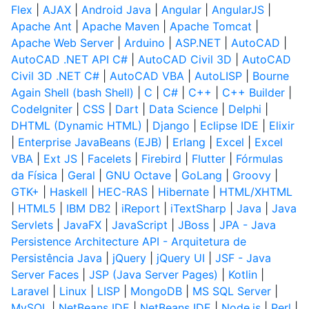
Flex
|
AJAX
|
Android Java
|
Angular
|
AngularJS
|
Apache Ant
|
Apache Maven
|
Apache Tomcat
|
Apache Web Server
|
Arduino
|
ASP.NET
|
AutoCAD
|
AutoCAD .NET API C#
|
AutoCAD Civil 3D
|
AutoCAD
Civil 3D .NET C#
|
AutoCAD VBA
|
AutoLISP
|
Bourne
Again Shell (bash Shell)
|
C
|
C#
|
C++
|
C++ Builder
|
CodeIgniter
|
CSS
|
Dart
|
Data Science
|
Delphi
|
DHTML (Dynamic HTML)
|
Django
|
Eclipse IDE
|
Elixir
|
Enterprise JavaBeans (EJB)
|
Erlang
|
Excel
|
Excel
VBA
|
Ext JS
|
Facelets
|
Firebird
|
Flutter
|
Fórmulas
da Física
|
Geral
|
GNU Octave
|
GoLang
|
Groovy
|
GTK+
|
Haskell
|
HEC-RAS
|
Hibernate
|
HTML/XHTML
|
HTML5
|
IBM DB2
|
iReport
|
iTextSharp
|
Java
|
Java
Servlets
|
JavaFX
|
JavaScript
|
JBoss
|
JPA - Java
Persistence Architecture API - Arquitetura de
Persistência Java
|
jQuery
|
jQuery UI
|
JSF - Java
Server Faces
|
JSP (Java Server Pages)
|
Kotlin
|
Laravel
|
Linux
|
LISP
|
MongoDB
|
MS SQL Server
|
MySQL
|
NetBeans IDE
|
NetBeans IDE
|
Node.js
|
Perl
|