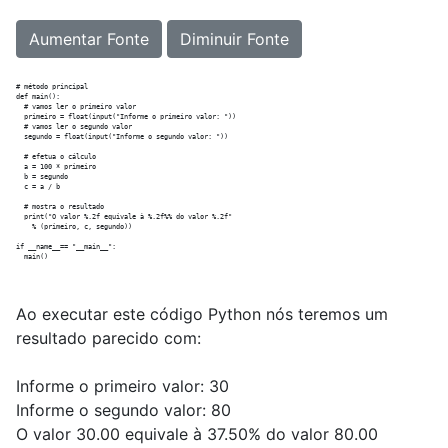
Aumentar Fonte
Diminuir Fonte
# método principal

def main():

  # vamos ler o primeiro valor

  primeiro = float(input("Informe o primeiro valor: "))

  # vamos ler o segundo valor

  segundo = float(input("Informe o segundo valor: "))

  # efetua o cálculo

  a = 100 * primeiro

  b = segundo

  c = a / b

  # mostra o resultado

  print("O valor %.2f equivale à %.2f%% do valor %.2f"

    % (primeiro, c, segundo))

if __name__== "__main__":

Ao executar este código Python nós teremos um
resultado parecido com:
Informe o primeiro valor: 30
Informe o segundo valor: 80
O valor 30.00 equivale à 37.50% do valor 80.00