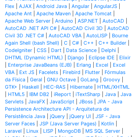
Flex
|
AJAX
|
Android Java
|
Angular
|
AngularJS
|
Apache Ant
|
Apache Maven
|
Apache Tomcat
|
Apache Web Server
|
Arduino
|
ASP.NET
|
AutoCAD
|
AutoCAD .NET API C#
|
AutoCAD Civil 3D
|
AutoCAD
Civil 3D .NET C#
|
AutoCAD VBA
|
AutoLISP
|
Bourne
Again Shell (bash Shell)
|
C
|
C#
|
C++
|
C++ Builder
|
CodeIgniter
|
CSS
|
Dart
|
Data Science
|
Delphi
|
DHTML (Dynamic HTML)
|
Django
|
Eclipse IDE
|
Elixir
|
Enterprise JavaBeans (EJB)
|
Erlang
|
Excel
|
Excel
VBA
|
Ext JS
|
Facelets
|
Firebird
|
Flutter
|
Fórmulas
da Física
|
Geral
|
GNU Octave
|
GoLang
|
Groovy
|
GTK+
|
Haskell
|
HEC-RAS
|
Hibernate
|
HTML/XHTML
|
HTML5
|
IBM DB2
|
iReport
|
iTextSharp
|
Java
|
Java
Servlets
|
JavaFX
|
JavaScript
|
JBoss
|
JPA - Java
Persistence Architecture API - Arquitetura de
Persistência Java
|
jQuery
|
jQuery UI
|
JSF - Java
Server Faces
|
JSP (Java Server Pages)
|
Kotlin
|
Laravel
|
Linux
|
LISP
|
MongoDB
|
MS SQL Server
|