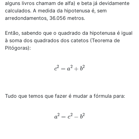
alguns livros chamam de alfa) e beta já devidamente
calculados. A medida da hipotenusa é, sem
arredondamentos, 36.056 metros.
Então, sabendo que o quadrado da hipotenusa é igual
à soma dos quadrados dos catetos (Teorema de
Pitógoras):
c
2
=
a
2
+
b
2
Tudo que temos que fazer é mudar a fórmula para:
a
2
=
c
2
−
b
2