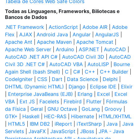
Tabela de Cores Web Safe Colors
Todas as Linguagens, Frameworks, Biliotecas e
Bancos de Dados
.NET Framework
|
ActionScript
|
Adobe AIR
|
Adobe
Flex
|
AJAX
|
Android Java
|
Angular
|
AngularJS
|
Apache Ant
|
Apache Maven
|
Apache Tomcat
|
Apache Web Server
|
Arduino
|
ASP.NET
|
AutoCAD
|
AutoCAD .NET API C#
|
AutoCAD Civil 3D
|
AutoCAD
Civil 3D .NET C#
|
AutoCAD VBA
|
AutoLISP
|
Bourne
Again Shell (bash Shell)
|
C
|
C#
|
C++
|
C++ Builder
|
CodeIgniter
|
CSS
|
Dart
|
Data Science
|
Delphi
|
DHTML (Dynamic HTML)
|
Django
|
Eclipse IDE
|
Elixir
|
Enterprise JavaBeans (EJB)
|
Erlang
|
Excel
|
Excel
VBA
|
Ext JS
|
Facelets
|
Firebird
|
Flutter
|
Fórmulas
da Física
|
Geral
|
GNU Octave
|
GoLang
|
Groovy
|
GTK+
|
Haskell
|
HEC-RAS
|
Hibernate
|
HTML/XHTML
|
HTML5
|
IBM DB2
|
iReport
|
iTextSharp
|
Java
|
Java
Servlets
|
JavaFX
|
JavaScript
|
JBoss
|
JPA - Java
Persistence Architecture API - Arquitetura de