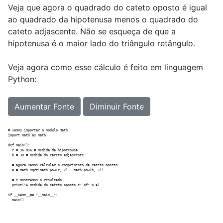
Veja que agora o quadrado do cateto oposto é igual
ao quadrado da hipotenusa menos o quadrado do
cateto adjascente. Não se esqueça de que a
hipotenusa é o maior lado do triângulo retângulo.
Veja agora como esse cálculo é feito em linguagem
Python:
Aumentar Fonte
Diminuir Fonte
# vamos importar o módulo Math

import math as math

def main():

  c = 36.056 # medida da hipotenusa

  b = 30 # medida do cateto adjascente

  # agora vamos calcular o comprimento da cateto oposto

  a = math.sqrt(math.pow(c, 2) - math.pow(b, 2))

  # e mostramos o resultado

  print("A medida do cateto oposto é: %f" % a)

if __name__== "__main__":
