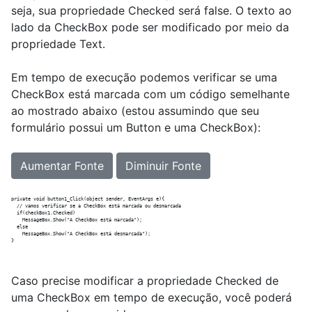
seja, sua propriedade Checked será false. O texto ao
lado da CheckBox pode ser modificado por meio da
propriedade Text.
Em tempo de execução podemos verificar se uma
CheckBox está marcada com um código semelhante
ao mostrado abaixo (estou assumindo que seu
formulário possui um Button e uma CheckBox):
Aumentar Fonte
Diminuir Fonte
private void button1_Click(object sender, EventArgs e){

  // vamos verificar se a CheckBox está marcada ou desmarcada

  if(checkBox1.Checked)

    MessageBox.Show("A CheckBox está marcada");

  else

    MessageBox.Show("A CheckBox está desmarcada");

Caso precise modificar a propriedade Checked de
uma CheckBox em tempo de execução, você poderá