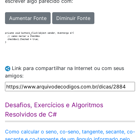
escrever algo parecido com:
Aumentar Fonte
Diminuir Fonte
private void button1_Click(object sender, EventArgs e){

  // vamos marcar a CheckBox

  checkBox1.Checked = true;

Link para compartilhar na Internet ou com seus
amigos:
Desafios, Exercícios e Algoritmos
Resolvidos de C#
Como calcular o seno, co-seno, tangente, secante, co-
secante e co-tangente de um ângulo informado pelo