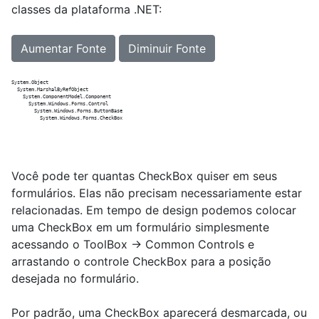
classes da plataforma .NET:
Aumentar Fonte
Diminuir Fonte
System.Object 

  System.MarshalByRefObject 

    System.ComponentModel.Component 

      System.Windows.Forms.Control 

        System.Windows.Forms.ButtonBase 

Você pode ter quantas CheckBox quiser em seus
formulários. Elas não precisam necessariamente estar
relacionadas. Em tempo de design podemos colocar
uma CheckBox em um formulário simplesmente
acessando o ToolBox -> Common Controls e
arrastando o controle CheckBox para a posição
desejada no formulário.
Por padrão, uma CheckBox aparecerá desmarcada, ou