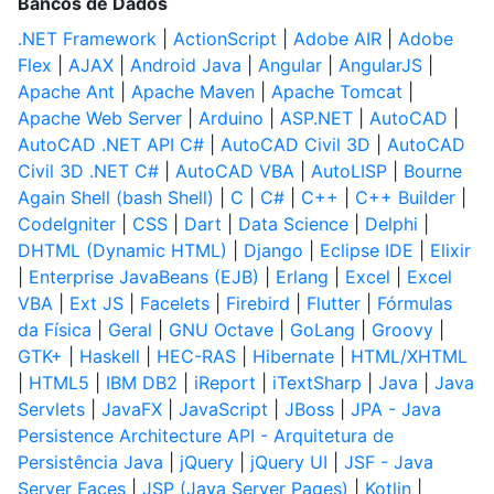
Bancos de Dados
.NET Framework
|
ActionScript
|
Adobe AIR
|
Adobe
Flex
|
AJAX
|
Android Java
|
Angular
|
AngularJS
|
Apache Ant
|
Apache Maven
|
Apache Tomcat
|
Apache Web Server
|
Arduino
|
ASP.NET
|
AutoCAD
|
AutoCAD .NET API C#
|
AutoCAD Civil 3D
|
AutoCAD
Civil 3D .NET C#
|
AutoCAD VBA
|
AutoLISP
|
Bourne
Again Shell (bash Shell)
|
C
|
C#
|
C++
|
C++ Builder
|
CodeIgniter
|
CSS
|
Dart
|
Data Science
|
Delphi
|
DHTML (Dynamic HTML)
|
Django
|
Eclipse IDE
|
Elixir
|
Enterprise JavaBeans (EJB)
|
Erlang
|
Excel
|
Excel
VBA
|
Ext JS
|
Facelets
|
Firebird
|
Flutter
|
Fórmulas
da Física
|
Geral
|
GNU Octave
|
GoLang
|
Groovy
|
GTK+
|
Haskell
|
HEC-RAS
|
Hibernate
|
HTML/XHTML
|
HTML5
|
IBM DB2
|
iReport
|
iTextSharp
|
Java
|
Java
Servlets
|
JavaFX
|
JavaScript
|
JBoss
|
JPA - Java
Persistence Architecture API - Arquitetura de
Persistência Java
|
jQuery
|
jQuery UI
|
JSF - Java
Server Faces
|
JSP (Java Server Pages)
|
Kotlin
|