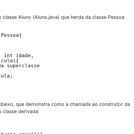
 classe Aluno (Aluno.java) que herda da classe Pessoa:
 Pessoa{ 
, int idade,
icula){
da superclasse
cula;
abaixo, que demonstra como a chamada ao construtor da
u classe derivada: