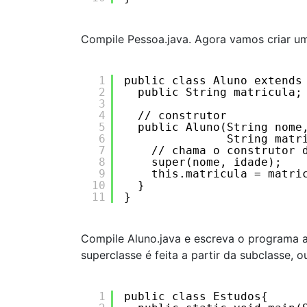
Compile Pessoa.java. Agora vamos criar um
1
public class Aluno extends
2
public String matricula;
3
4
// construtor
5
public Aluno(String nome
6
String matr
7
// chama o construtor 
8
super(nome, idade);
9
this.matricula = matri
10
}  
11
}
Compile Aluno.java e escreva o programa 
superclasse é feita a partir da subclasse, o
1
public class Estudos{ 