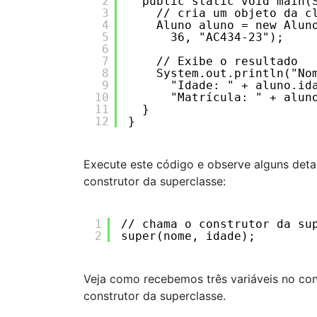
2
public static void main(
3
// cria um objeto da c
4
Aluno aluno = new Alun
5
36, "AC434-23");
6
7
// Exibe o resultado
8
System.out.println("No
9
"Idade: " + aluno.id
10
"Matrícula: " + alun
11
} 
12
}
Execute este código e observe alguns deta
construtor da superclasse:
1
// chama o construtor da su
2
super(nome, idade);
Veja como recebemos três variáveis no con
construtor da superclasse.