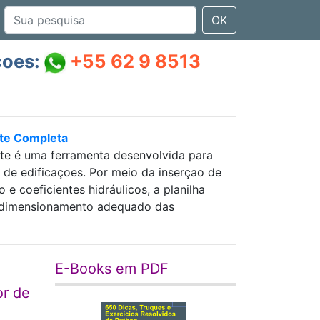
OK
çoes:
+55 62 9 8513
nte Completa
nte é uma ferramenta desenvolvida para
as de edificaçoes. Por meio da inserçao de
 coeficientes hidráulicos, a planilha
 e dimensionamento adequado das
E-Books em PDF
or de