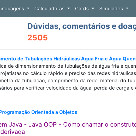
Linguagens
Calculadoras
Cards
Simulados
Dúvidas, comentários e doa
2505
amento de Tubulações Hidráulicas Água Fria e Água Que
ica de dimensionamento de tubulações de água fria e que
projetistas no cálculo rápido e preciso das redes hidráulic
etro da tubulaçao, comprimento da rede, material do tubo e
sários para verificar velocidade da água, perda de carga
Programação Orientada a Objetos
em Java - Java OOP - Como chamar o construt
 derivada