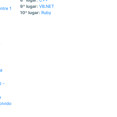
8º lugar:
C++
9º lugar:
VB.NET
ntre 1
10º lugar:
Ruby
s
ua
0 -
e
olvido