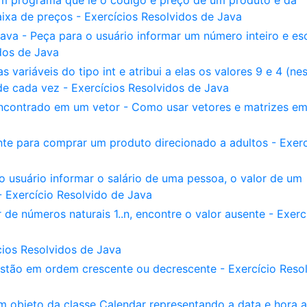
Um programa que lê o código e preço de um produto e dá
xa de preços - Exercícios Resolvidos de Java
va - Peça para o usuário informar um número inteiro e es
idos de Java
ariáveis do tipo int e atribui a elas os valores 9 e 4 (ne
e cada vez - Exercícios Resolvidos de Java
encontrado em um vetor - Como usar vetores e matrizes e
nte para comprar um produto direcionado a adultos - Exerc
usuário informar o salário de uma pessoa, o valor de um
 Exercício Resolvido de Java
e números naturais 1..n, encontre o valor ausente - Exerc
cios Resolvidos de Java
s estão em ordem crescente ou decrescente - Exercício Reso
objeto da classe Calendar representando a data e hora a