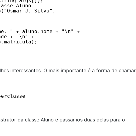
String args[]){ 
lasse Aluno
o("Osmar J. Silva", 
me: " + aluno.nome + "\n" +
ade + "\n" +
o.matricula);
lhes interessantes. O mais importante é a forma de chamar
perclasse
strutor da classe Aluno e passamos duas delas para o