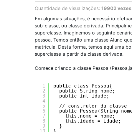
Quantidade de visualizações:
19902 vezes
Em algumas situações, é necessário efetua
sub-classe, ou classe derivada. Principalm
superclasse. Imaginemos o seguinte cenári
pessoa. Temos então uma classe Aluno que
matrícula. Desta forma, temos aqui uma b
superclasse a partir da classe derivada.
Comece criando a classe Pessoa (Pessoa.ja
1
public class Pessoa{ 
2
public String nome;    
3
public int idade;
4
5
// construtor da classe
6
public Pessoa(String nom
7
this.nome = nome;
8
this.idade = idade;
9
}
10
}