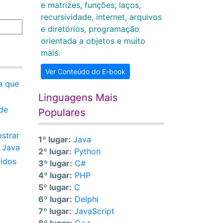
e matrizes, funções, laços,
recursividade, internet, arquivos
e diretórios, programação
orientada a objetos e muito
mais.
Ver Conteúdo do E-book
a que
Linguagens Mais
 de
Populares
ostrar
1º lugar:
Java
e Java
2º lugar:
Python
vidos
3º lugar:
C#
4º lugar:
PHP
5º lugar:
C
6º lugar:
Delphi
7º lugar:
JavaScript