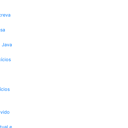
creva
ssa
m Java
ícios
ícios
lvido
tual e