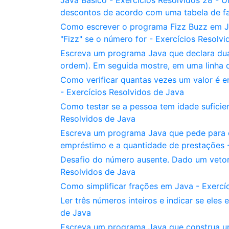
Java Básico - Exercícios Resolvidos 28 - 
descontos de acordo com uma tabela de fai
Como escrever o programa Fizz Buzz em Ja
"Fizz" se o número for - Exercícios Resolv
Escreva um programa Java que declara duas v
ordem). Em seguida mostre, em uma linha d
Como verificar quantas vezes um valor é 
- Exercícios Resolvidos de Java
Como testar se a pessoa tem idade suficie
Resolvidos de Java
Escreva um programa Java que pede para o 
empréstimo e a quantidade de prestações -
Desafio do número ausente. Dado um vetor d
Resolvidos de Java
Como simplificar frações em Java - Exercí
Ler três números inteiros e indicar se ele
de Java
Escreva um programa Java que construa um 