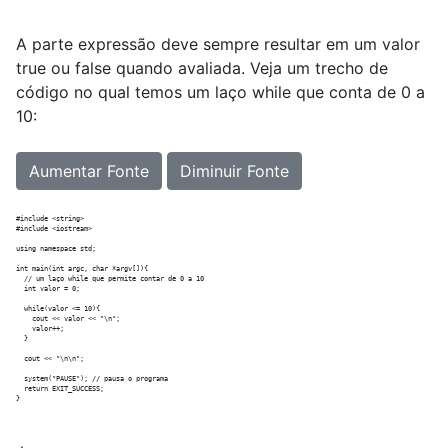
A parte expressão deve sempre resultar em um valor
true ou false quando avaliada. Veja um trecho de
código no qual temos um laço while que conta de 0 a
10:
Aumentar Fonte
Diminuir Fonte
#include <string>

#include <iostream>

using namespace std;

int main(int argc, char *argv[]){

  // um laço while que permite contar de 0 a 10

  int valor = 0;

  while(valor <= 10){

    cout << valor << "\n";

    valor++;

  }

  cout << "\n\n";

  system("PAUSE"); // pausa o programa

  return EXIT_SUCCESS;
