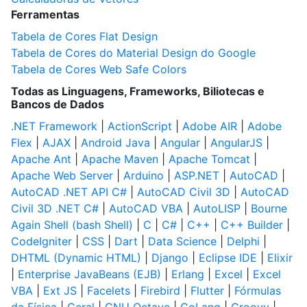
Ferramentas
Tabela de Cores Flat Design
Tabela de Cores do Material Design do Google
Tabela de Cores Web Safe Colors
Todas as Linguagens, Frameworks, Biliotecas e
Bancos de Dados
.NET Framework
|
ActionScript
|
Adobe AIR
|
Adobe
Flex
|
AJAX
|
Android Java
|
Angular
|
AngularJS
|
Apache Ant
|
Apache Maven
|
Apache Tomcat
|
Apache Web Server
|
Arduino
|
ASP.NET
|
AutoCAD
|
AutoCAD .NET API C#
|
AutoCAD Civil 3D
|
AutoCAD
Civil 3D .NET C#
|
AutoCAD VBA
|
AutoLISP
|
Bourne
Again Shell (bash Shell)
|
C
|
C#
|
C++
|
C++ Builder
|
CodeIgniter
|
CSS
|
Dart
|
Data Science
|
Delphi
|
DHTML (Dynamic HTML)
|
Django
|
Eclipse IDE
|
Elixir
|
Enterprise JavaBeans (EJB)
|
Erlang
|
Excel
|
Excel
VBA
|
Ext JS
|
Facelets
|
Firebird
|
Flutter
|
Fórmulas