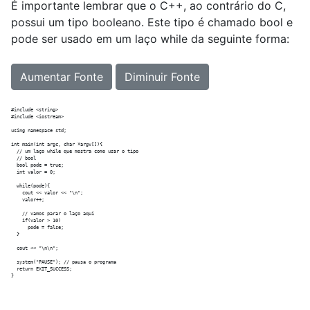
É importante lembrar que o C++, ao contrário do C,
possui um tipo booleano. Este tipo é chamado bool e
pode ser usado em um laço while da seguinte forma:
Aumentar Fonte
Diminuir Fonte
#include <string>

#include <iostream>

using namespace std;

int main(int argc, char *argv[]){

  // um laço while que mostra como usar o tipo

  // bool

  bool pode = true;

  int valor = 0;

  while(pode){

    cout << valor << "\n";

    valor++;

    // vamos parar o laço aqui

    if(valor > 10)

      pode = false;

  }

  cout << "\n\n";

  system("PAUSE"); // pausa o programa

  return EXIT_SUCCESS;
