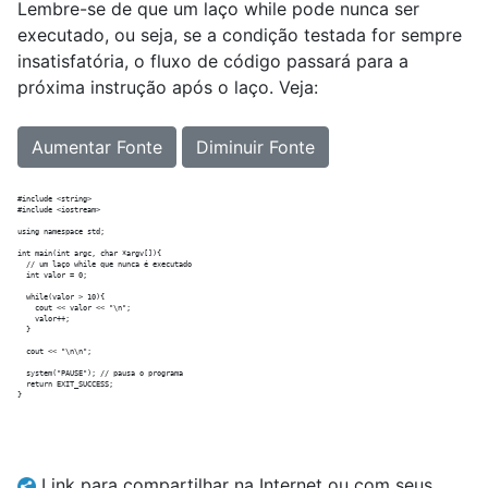
Lembre-se de que um laço while pode nunca ser
executado, ou seja, se a condição testada for sempre
insatisfatória, o fluxo de código passará para a
próxima instrução após o laço. Veja:
Aumentar Fonte
Diminuir Fonte
#include <string>

#include <iostream>

using namespace std;

int main(int argc, char *argv[]){

  // um laço while que nunca é executado

  int valor = 0;

  while(valor > 10){

    cout << valor << "\n";

    valor++;

  }

  cout << "\n\n";

  system("PAUSE"); // pausa o programa

  return EXIT_SUCCESS;

Link para compartilhar na Internet ou com seus