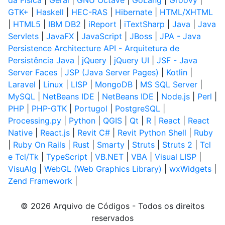
da Física
|
Geral
|
GNU Octave
|
GoLang
|
Groovy
|
GTK+
|
Haskell
|
HEC-RAS
|
Hibernate
|
HTML/XHTML
|
HTML5
|
IBM DB2
|
iReport
|
iTextSharp
|
Java
|
Java
Servlets
|
JavaFX
|
JavaScript
|
JBoss
|
JPA - Java
Persistence Architecture API - Arquitetura de
Persistência Java
|
jQuery
|
jQuery UI
|
JSF - Java
Server Faces
|
JSP (Java Server Pages)
|
Kotlin
|
Laravel
|
Linux
|
LISP
|
MongoDB
|
MS SQL Server
|
MySQL
|
NetBeans IDE
|
NetBeans IDE
|
Node.js
|
Perl
|
PHP
|
PHP-GTK
|
Portugol
|
PostgreSQL
|
Processing.py
|
Python
|
QGIS
|
Qt
|
R
|
React
|
React
Native
|
React.js
|
Revit C#
|
Revit Python Shell
|
Ruby
|
Ruby On Rails
|
Rust
|
Smarty
|
Struts
|
Struts 2
|
Tcl
e Tcl/Tk
|
TypeScript
|
VB.NET
|
VBA
|
Visual LISP
|
VisuAlg
|
WebGL (Web Graphics Library)
|
wxWidgets
|
Zend Framework
|
© 2026 Arquivo de Códigos - Todos os direitos
reservados