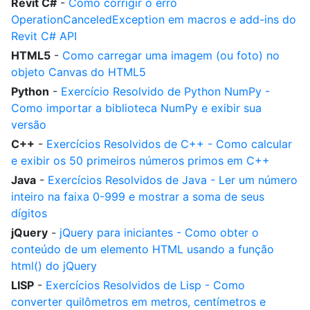
Revit C#
-
Como corrigir o erro
OperationCanceledException em macros e add-ins do
Revit C# API
HTML5
-
Como carregar uma imagem (ou foto) no
objeto Canvas do HTML5
Python
-
Exercício Resolvido de Python NumPy -
Como importar a biblioteca NumPy e exibir sua
versão
C++
-
Exercícios Resolvidos de C++ - Como calcular
e exibir os 50 primeiros números primos em C++
Java
-
Exercícios Resolvidos de Java - Ler um número
inteiro na faixa 0-999 e mostrar a soma de seus
dígitos
jQuery
-
jQuery para iniciantes - Como obter o
conteúdo de um elemento HTML usando a função
html() do jQuery
LISP
-
Exercícios Resolvidos de Lisp - Como
converter quilômetros em metros, centímetros e