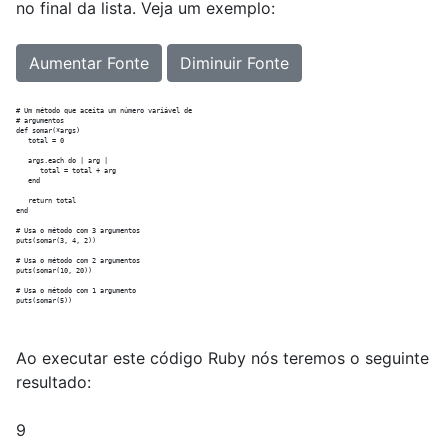
no final da lista. Veja um exemplo:
Aumentar Fonte
Diminuir Fonte
# Um método que aceita um número variável de

# argumentos

def somar(*args)

   total = 0

   args.each do | arg |

      total = total + arg

   end

   return total 

end

# Usa o método com 3 argumentos

puts(somar(3, 4, 2))

# Usa o método com 2 argumentos

puts(somar(10, 20))

# Usa o método com 1 argumento

Ao executar este código Ruby nós teremos o seguinte
resultado:
9