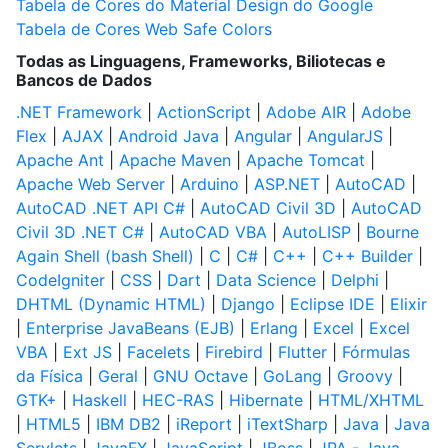
Tabela de Cores do Material Design do Google
Tabela de Cores Web Safe Colors
Todas as Linguagens, Frameworks, Biliotecas e
Bancos de Dados
.NET Framework
|
ActionScript
|
Adobe AIR
|
Adobe
Flex
|
AJAX
|
Android Java
|
Angular
|
AngularJS
|
Apache Ant
|
Apache Maven
|
Apache Tomcat
|
Apache Web Server
|
Arduino
|
ASP.NET
|
AutoCAD
|
AutoCAD .NET API C#
|
AutoCAD Civil 3D
|
AutoCAD
Civil 3D .NET C#
|
AutoCAD VBA
|
AutoLISP
|
Bourne
Again Shell (bash Shell)
|
C
|
C#
|
C++
|
C++ Builder
|
CodeIgniter
|
CSS
|
Dart
|
Data Science
|
Delphi
|
DHTML (Dynamic HTML)
|
Django
|
Eclipse IDE
|
Elixir
|
Enterprise JavaBeans (EJB)
|
Erlang
|
Excel
|
Excel
VBA
|
Ext JS
|
Facelets
|
Firebird
|
Flutter
|
Fórmulas
da Física
|
Geral
|
GNU Octave
|
GoLang
|
Groovy
|
GTK+
|
Haskell
|
HEC-RAS
|
Hibernate
|
HTML/XHTML
|
HTML5
|
IBM DB2
|
iReport
|
iTextSharp
|
Java
|
Java