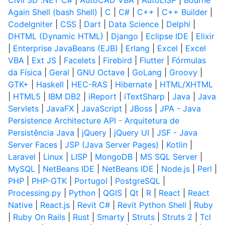
Civil 3D .NET C#
|
AutoCAD VBA
|
AutoLISP
|
Bourne
Again Shell (bash Shell)
|
C
|
C#
|
C++
|
C++ Builder
|
CodeIgniter
|
CSS
|
Dart
|
Data Science
|
Delphi
|
DHTML (Dynamic HTML)
|
Django
|
Eclipse IDE
|
Elixir
|
Enterprise JavaBeans (EJB)
|
Erlang
|
Excel
|
Excel
VBA
|
Ext JS
|
Facelets
|
Firebird
|
Flutter
|
Fórmulas
da Física
|
Geral
|
GNU Octave
|
GoLang
|
Groovy
|
GTK+
|
Haskell
|
HEC-RAS
|
Hibernate
|
HTML/XHTML
|
HTML5
|
IBM DB2
|
iReport
|
iTextSharp
|
Java
|
Java
Servlets
|
JavaFX
|
JavaScript
|
JBoss
|
JPA - Java
Persistence Architecture API - Arquitetura de
Persistência Java
|
jQuery
|
jQuery UI
|
JSF - Java
Server Faces
|
JSP (Java Server Pages)
|
Kotlin
|
Laravel
|
Linux
|
LISP
|
MongoDB
|
MS SQL Server
|
MySQL
|
NetBeans IDE
|
NetBeans IDE
|
Node.js
|
Perl
|
PHP
|
PHP-GTK
|
Portugol
|
PostgreSQL
|
Processing.py
|
Python
|
QGIS
|
Qt
|
R
|
React
|
React
Native
|
React.js
|
Revit C#
|
Revit Python Shell
|
Ruby
|
Ruby On Rails
|
Rust
|
Smarty
|
Struts
|
Struts 2
|
Tcl