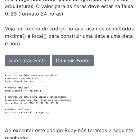
arquiteturas. O valor para as horas deve estar na faixa
0..23 (formato 24 horas).
Veja um trecho de código no qual usamos os métodos
mktime() e local() para construir uma data e uma data
e hora:
Aumentar Fonte
Diminuir Fonte
# constrói uma data usando o método mktime

# passando o ano, mês e dia

hoje = Time.mktime(2008, 11, 22)

# exibe o resultado

puts "A data é: " + hoje.to_s

# constrói uma data e hora usando o método mktime

# passando o ano, mês, dia, horas, minutos e segundos

hoje = Time.mktime(2008, 11, 22, 20, 25, 10)

# exibe o resultado

Ao executar este código Ruby nós teremos o seguinte
resultado: