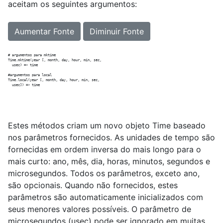
aceitam os seguintes argumentos:
Aumentar Fonte
Diminuir Fonte
# argumentos para mktime

Time.mktime(year [, month, day, hour, min, sec, 

  usec) => time

#argumentos para local

Time.local(year [, month, day, hour, min, sec, 

Estes métodos criam um novo objeto Time baseado
nos parâmetros fornecidos. As unidades de tempo são
fornecidas em ordem inversa do mais longo para o
mais curto: ano, mês, dia, horas, minutos, segundos e
microsegundos. Todos os parâmetros, exceto ano,
são opcionais. Quando não fornecidos, estes
parâmetros são automaticamente inicializados com
seus menores valores possíveis. O parâmetro de
microsegundos (usec) pode ser ignorado em muitas