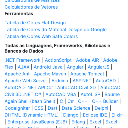
Calculadoras de Matrizes
Calculadoras de Vetores
Ferramentas
Tabela de Cores Flat Design
Tabela de Cores do Material Design do Google
Tabela de Cores Web Safe Colors
Todas as Linguagens, Frameworks, Biliotecas e
Bancos de Dados
.NET Framework
|
ActionScript
|
Adobe AIR
|
Adobe
Flex
|
AJAX
|
Android Java
|
Angular
|
AngularJS
|
Apache Ant
|
Apache Maven
|
Apache Tomcat
|
Apache Web Server
|
Arduino
|
ASP.NET
|
AutoCAD
|
AutoCAD .NET API C#
|
AutoCAD Civil 3D
|
AutoCAD
Civil 3D .NET C#
|
AutoCAD VBA
|
AutoLISP
|
Bourne
Again Shell (bash Shell)
|
C
|
C#
|
C++
|
C++ Builder
|
CodeIgniter
|
CSS
|
Dart
|
Data Science
|
Delphi
|
DHTML (Dynamic HTML)
|
Django
|
Eclipse IDE
|
Elixir
|
Enterprise JavaBeans (EJB)
|
Erlang
|
Excel
|
Excel