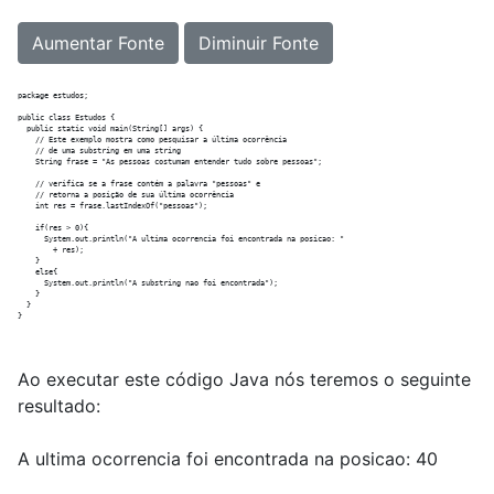
Aumentar Fonte
Diminuir Fonte
package estudos;

public class Estudos {

  public static void main(String[] args) {

    // Este exemplo mostra como pesquisar a última ocorrência 

    // de uma substring em uma string

    String frase = "As pessoas costumam entender tudo sobre pessoas";

    // verifica se a frase contém a palavra "pessoas" e

    // retorna a posição de sua última ocorrência

    int res = frase.lastIndexOf("pessoas");

    if(res > 0){

      System.out.println("A ultima ocorrencia foi encontrada na posicao: " 

        + res);

    }

    else{

      System.out.println("A substring nao foi encontrada");

    }

  }

Ao executar este código Java nós teremos o seguinte
resultado:
A ultima ocorrencia foi encontrada na posicao: 40