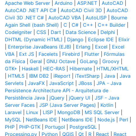
Apache Web Server
|
Arduino
|
ASP.NET
|
AutoCAD
|
AutoCAD .NET API C#
|
AutoCAD Civil 3D
|
AutoCAD
Civil 3D .NET C#
|
AutoCAD VBA
|
AutoLISP
|
Bourne
Again Shell (bash Shell)
|
C
|
C#
|
C++
|
C++ Builder
|
CodeIgniter
|
CSS
|
Dart
|
Data Science
|
Delphi
|
DHTML (Dynamic HTML)
|
Django
|
Eclipse IDE
|
Elixir
|
Enterprise JavaBeans (EJB)
|
Erlang
|
Excel
|
Excel
VBA
|
Ext JS
|
Facelets
|
Firebird
|
Flutter
|
Fórmulas
da Física
|
Geral
|
GNU Octave
|
GoLang
|
Groovy
|
GTK+
|
Haskell
|
HEC-RAS
|
Hibernate
|
HTML/XHTML
|
HTML5
|
IBM DB2
|
iReport
|
iTextSharp
|
Java
|
Java
Servlets
|
JavaFX
|
JavaScript
|
JBoss
|
JPA - Java
Persistence Architecture API - Arquitetura de
Persistência Java
|
jQuery
|
jQuery UI
|
JSF - Java
Server Faces
|
JSP (Java Server Pages)
|
Kotlin
|
Laravel
|
Linux
|
LISP
|
MongoDB
|
MS SQL Server
|
MySQL
|
NetBeans IDE
|
NetBeans IDE
|
Node.js
|
Perl
|
PHP
|
PHP-GTK
|
Portugol
|
PostgreSQL
|
Processing.py
|
Python
|
QGIS
|
Qt
|
R
|
React
|
React