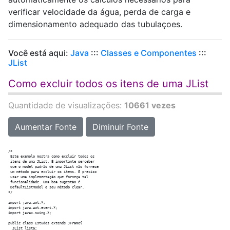
verificar velocidade da água, perda de carga e
dimensionamento adequado das tubulaçoes.
Você está aqui:
Java
:::
Classes e Componentes
:::
JList
Como excluir todos os itens de uma JList
Quantidade de visualizações:
10661 vezes
Aumentar Fonte
Diminuir Fonte
/*

 Este exemplo mostra como excluir todos os

 itens de uma JList. É importante perceber

 que o model padrão de uma JList não fornece

 um método para excluir os itens. É preciso

 usar uma implementação que forneça tal

 funcionalidade. Uma boa sugestão é

 DefaultListModel e seu método clear. 

*/

import java.awt.*;

import java.awt.event.*;

import javax.swing.*;

public class Estudos extends JFrame{

  JList lista;  
