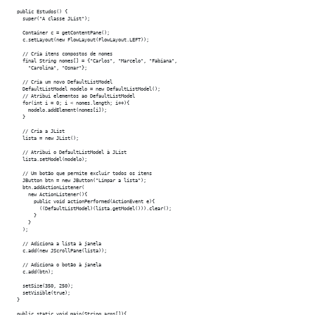
  public Estudos() {

    super("A classe JList");

    Container c = getContentPane();

    c.setLayout(new FlowLayout(FlowLayout.LEFT));

    // Cria itens compostos de nomes

    final String nomes[] = {"Carlos", "Marcelo", "Fabiana",

      "Carolina", "Osmar"};

    // Cria um novo DefaultListModel

    DefaultListModel modelo = new DefaultListModel();

    // Atribui elementos ao DefaultListModel

    for(int i = 0; i < nomes.length; i++){

      modelo.addElement(nomes[i]);

    }

    // Cria a JList

    lista = new JList();

    // Atribui o DefaultListModel à JList

    lista.setModel(modelo);

    // Um botão que permite excluir todos os itens

    JButton btn = new JButton("Limpar a lista");

    btn.addActionListener(

      new ActionListener(){

        public void actionPerformed(ActionEvent e){

          ((DefaultListModel)(lista.getModel())).clear();

        }

      }

    );

    // Adiciona a lista à janela

    c.add(new JScrollPane(lista));

    // Adiciona o botão à janela

    c.add(btn);  

    setSize(350, 250);

    setVisible(true);

  }

  public static void main(String args[]){
