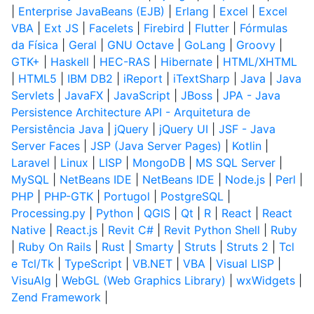
|
Enterprise JavaBeans (EJB)
|
Erlang
|
Excel
|
Excel
VBA
|
Ext JS
|
Facelets
|
Firebird
|
Flutter
|
Fórmulas
da Física
|
Geral
|
GNU Octave
|
GoLang
|
Groovy
|
GTK+
|
Haskell
|
HEC-RAS
|
Hibernate
|
HTML/XHTML
|
HTML5
|
IBM DB2
|
iReport
|
iTextSharp
|
Java
|
Java
Servlets
|
JavaFX
|
JavaScript
|
JBoss
|
JPA - Java
Persistence Architecture API - Arquitetura de
Persistência Java
|
jQuery
|
jQuery UI
|
JSF - Java
Server Faces
|
JSP (Java Server Pages)
|
Kotlin
|
Laravel
|
Linux
|
LISP
|
MongoDB
|
MS SQL Server
|
MySQL
|
NetBeans IDE
|
NetBeans IDE
|
Node.js
|
Perl
|
PHP
|
PHP-GTK
|
Portugol
|
PostgreSQL
|
Processing.py
|
Python
|
QGIS
|
Qt
|
R
|
React
|
React
Native
|
React.js
|
Revit C#
|
Revit Python Shell
|
Ruby
|
Ruby On Rails
|
Rust
|
Smarty
|
Struts
|
Struts 2
|
Tcl
e Tcl/Tk
|
TypeScript
|
VB.NET
|
VBA
|
Visual LISP
|
VisuAlg
|
WebGL (Web Graphics Library)
|
wxWidgets
|
Zend Framework
|