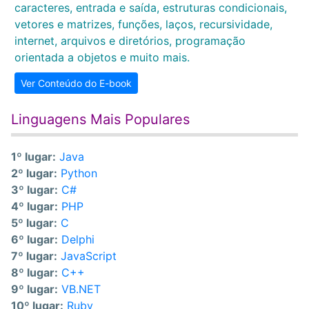
caracteres, entrada e saída, estruturas condicionais,
vetores e matrizes, funções, laços, recursividade,
internet, arquivos e diretórios, programação
orientada a objetos e muito mais.
Ver Conteúdo do E-book
Linguagens Mais Populares
1º lugar:
Java
2º lugar:
Python
3º lugar:
C#
4º lugar:
PHP
5º lugar:
C
6º lugar:
Delphi
7º lugar:
JavaScript
8º lugar:
C++
9º lugar:
VB.NET
10º lugar:
Ruby