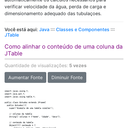
verificar velocidade da água, perda de carga e
dimensionamento adequado das tubulaçoes.
Você está aqui:
Java
:::
Classes e Componentes
:::
JTable
Como alinhar o conteúdo de uma coluna da
JTable
Quantidade de visualizações:
5 vezes
Aumentar Fonte
Diminuir Fonte
import javax.swing.*;

import java.awt.*;

import javax.swing.table.*;

public class Estudos extends JFrame{

  public Estudos(){

    super("Exemplo de uma tabela simples");

    // colunas da tabela

    String[] colunas = {"Nome", "Idade", "Sexo"};

    // conteúdo da tabela	

    Object[][] conteudo = {
