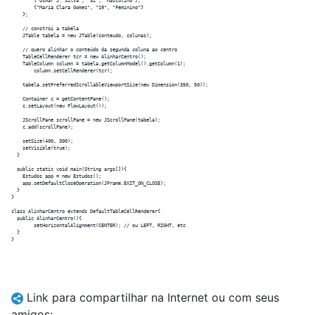
        {"Osmar J. Silva", "32", "Masculino"},

        {"Maria Clara Gomes", "19", "Feminino"}

    };

    // constrói a tabela

    JTable tabela = new JTable(conteudo, colunas);

    // quero alinhar o conteúdo da segunda coluna ao centro

    TableCellRenderer tcr = new AlinharCentro();

    TableColumn column = tabela.getColumnModel().getColumn(1);

	column.setCellRenderer(tcr);

    tabela.setPreferredScrollableViewportSize(new Dimension(350, 50));

    Container c = getContentPane();

    c.setLayout(new FlowLayout());

    JScrollPane scrollPane = new JScrollPane(tabela);

    c.add(scrollPane);

    setSize(400, 300);

    setVisible(true);

  }

  public static void main(String args[]){

    Estudos app = new Estudos();

    app.setDefaultCloseOperation(JFrame.EXIT_ON_CLOSE);

  }

}

class AlinharCentro extends DefaultTableCellRenderer{

  public AlinharCentro(){

	setHorizontalAlignment(CENTER); // ou LEFT, RIGHT, etc

  }

Link para compartilhar na Internet ou com seus
amigos: