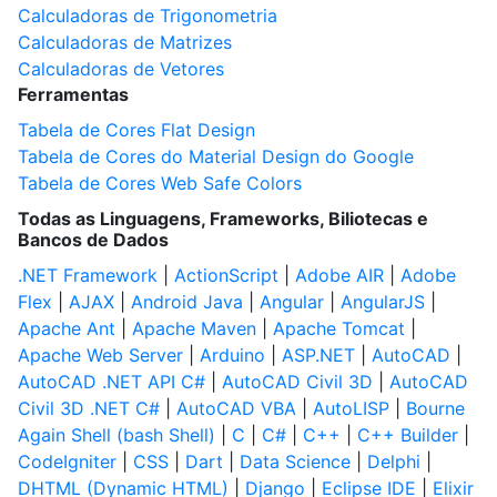
Calculadoras de Trigonometria
Calculadoras de Matrizes
Calculadoras de Vetores
Ferramentas
Tabela de Cores Flat Design
Tabela de Cores do Material Design do Google
Tabela de Cores Web Safe Colors
Todas as Linguagens, Frameworks, Biliotecas e
Bancos de Dados
.NET Framework
|
ActionScript
|
Adobe AIR
|
Adobe
Flex
|
AJAX
|
Android Java
|
Angular
|
AngularJS
|
Apache Ant
|
Apache Maven
|
Apache Tomcat
|
Apache Web Server
|
Arduino
|
ASP.NET
|
AutoCAD
|
AutoCAD .NET API C#
|
AutoCAD Civil 3D
|
AutoCAD
Civil 3D .NET C#
|
AutoCAD VBA
|
AutoLISP
|
Bourne
Again Shell (bash Shell)
|
C
|
C#
|
C++
|
C++ Builder
|
CodeIgniter
|
CSS
|
Dart
|
Data Science
|
Delphi
|
DHTML (Dynamic HTML)
|
Django
|
Eclipse IDE
|
Elixir