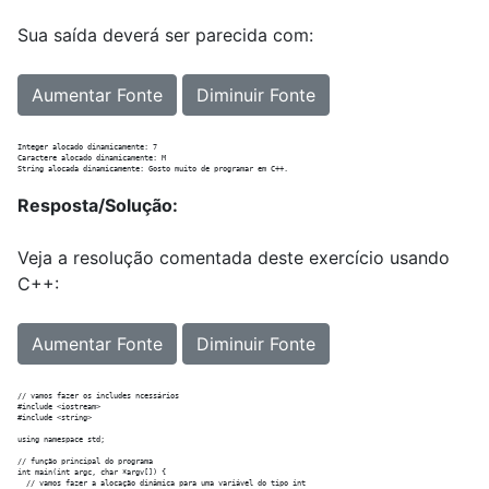
Sua saída deverá ser parecida com:
Aumentar Fonte
Diminuir Fonte
Integer alocado dinamicamente: 7

Caractere alocado dinamicamente: M

Resposta/Solução:
Veja a resolução comentada deste exercício usando
C++:
Aumentar Fonte
Diminuir Fonte
// vamos fazer os includes ncessários

#include <iostream>

#include <string>

using namespace std;

// função principal do programa

int main(int argc, char *argv[]) {

  // vamos fazer a alocação dinâmica para uma variável do tipo int
