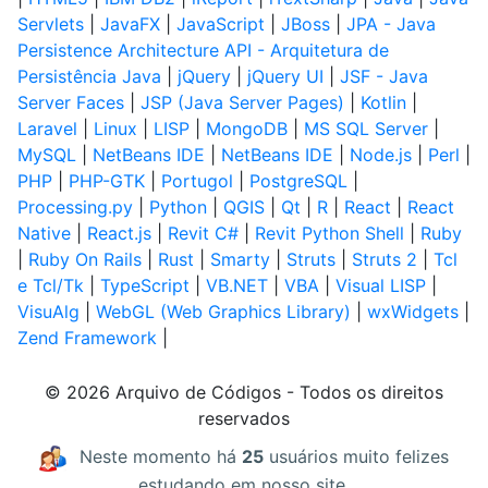
Servlets
|
JavaFX
|
JavaScript
|
JBoss
|
JPA - Java
Persistence Architecture API - Arquitetura de
Persistência Java
|
jQuery
|
jQuery UI
|
JSF - Java
Server Faces
|
JSP (Java Server Pages)
|
Kotlin
|
Laravel
|
Linux
|
LISP
|
MongoDB
|
MS SQL Server
|
MySQL
|
NetBeans IDE
|
NetBeans IDE
|
Node.js
|
Perl
|
PHP
|
PHP-GTK
|
Portugol
|
PostgreSQL
|
Processing.py
|
Python
|
QGIS
|
Qt
|
R
|
React
|
React
Native
|
React.js
|
Revit C#
|
Revit Python Shell
|
Ruby
|
Ruby On Rails
|
Rust
|
Smarty
|
Struts
|
Struts 2
|
Tcl
e Tcl/Tk
|
TypeScript
|
VB.NET
|
VBA
|
Visual LISP
|
VisuAlg
|
WebGL (Web Graphics Library)
|
wxWidgets
|
Zend Framework
|
© 2026 Arquivo de Códigos - Todos os direitos
reservados
Neste momento há
25
usuários muito felizes
estudando em nosso site.