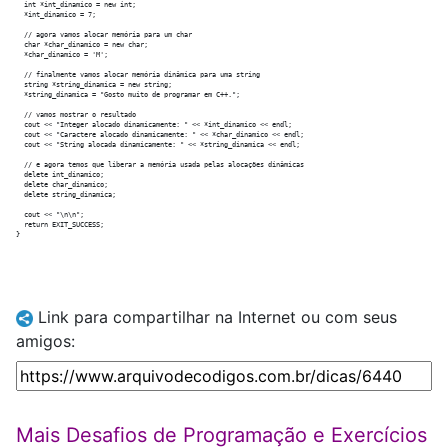
  int *int_dinamico = new int;

  *int_dinamico = 7;

  // agora vamos alocar memória para um char

  char *char_dinamico = new char;

  *char_dinamico = 'M';

  // finalmente vamos alocar memória dinâmica para uma string

  string *string_dinamica = new string;

  *string_dinamica = "Gosto muito de programar em C++.";

  // vamos mostrar o resultado

  cout << "Integer alocado dinamicamente: " << *int_dinamico << endl;

  cout << "Caractere alocado dinamicamente: " << *char_dinamico << endl;

  cout << "String alocada dinamicamente: " << *string_dinamica << endl;

  // e agora temos que liberar a memória usada pelas alocações dinâmicas

  delete int_dinamico;

  delete char_dinamico;

  delete string_dinamica;

  cout << "\n\n";

  return EXIT_SUCCESS;

Link para compartilhar na Internet ou com seus
amigos:
Mais Desafios de Programação e Exercícios