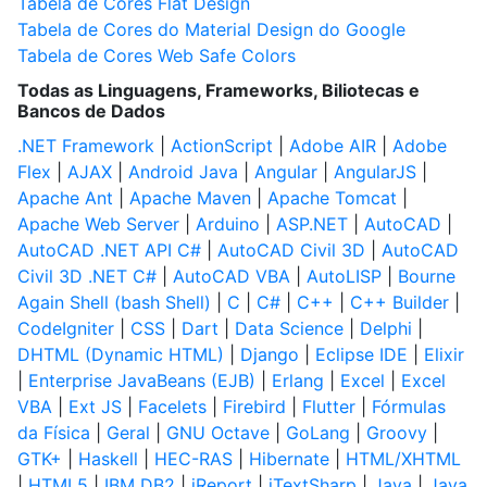
Tabela de Cores Flat Design
Tabela de Cores do Material Design do Google
Tabela de Cores Web Safe Colors
Todas as Linguagens, Frameworks, Biliotecas e
Bancos de Dados
.NET Framework
|
ActionScript
|
Adobe AIR
|
Adobe
Flex
|
AJAX
|
Android Java
|
Angular
|
AngularJS
|
Apache Ant
|
Apache Maven
|
Apache Tomcat
|
Apache Web Server
|
Arduino
|
ASP.NET
|
AutoCAD
|
AutoCAD .NET API C#
|
AutoCAD Civil 3D
|
AutoCAD
Civil 3D .NET C#
|
AutoCAD VBA
|
AutoLISP
|
Bourne
Again Shell (bash Shell)
|
C
|
C#
|
C++
|
C++ Builder
|
CodeIgniter
|
CSS
|
Dart
|
Data Science
|
Delphi
|
DHTML (Dynamic HTML)
|
Django
|
Eclipse IDE
|
Elixir
|
Enterprise JavaBeans (EJB)
|
Erlang
|
Excel
|
Excel
VBA
|
Ext JS
|
Facelets
|
Firebird
|
Flutter
|
Fórmulas
da Física
|
Geral
|
GNU Octave
|
GoLang
|
Groovy
|
GTK+
|
Haskell
|
HEC-RAS
|
Hibernate
|
HTML/XHTML
|
HTML5
|
IBM DB2
|
iReport
|
iTextSharp
|
Java
|
Java