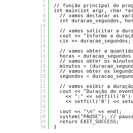
5
6
// função principal do pro
7
int main(int argc, char *a
8
// vamos declarar as var
9
int duracao_segundos, ho
10
11
// vamos solicitar a dur
12
cout << "Informe a duraç
13
cin >> duracao_segundos;
14
15
// vamos obter a quantid
16
horas = duracao_segundos
17
// vamos obter os minuto
18
minutos = (duracao_segun
19
// vamos obter os segund
20
segundos = duracao_segun
21
22
// vamos exibir a duraçã
23
cout << "Duração do even
24
<< ":" << setfill('0')
25
<< setfill('0') << set
26
27
cout << "\n" << endl;
28
system("PAUSE"); // paus
29
return EXIT_SUCCESS;
30
}