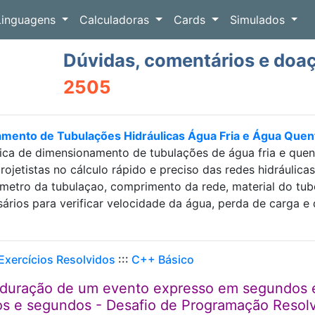
Linguagens
Calculadoras
Cards
Simulados
Dúvidas, comentários e doa
2505
amento de Tubulações Hidráulicas Água Fria e Água Que
ica de dimensionamento de tubulações de água fria e que
projetistas no cálculo rápido e preciso das redes hidráulic
etro da tubulaçao, comprimento da rede, material do tubo e
sários para verificar velocidade da água, perda de carga
 Exercícios Resolvidos
:::
C++ Básico
duração de um evento expresso em segundos 
os e segundos - Desafio de Programação Resol