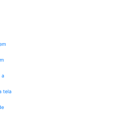
 em
em
 a
 tela
de