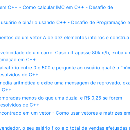
l em C++ - Como calcular IMC em C++ - Desafio de
usuário é binário usando C++ - Desafio de Programação 
entos de um vetor A de dez elementos inteiros e construa
elocidade de um carro. Caso ultrapasse 80km/h, exiba u
gramação em C++
eatório entre 0 e 500 e pergunte ao usuário qual é o "nú
Resolvidos de C++
 média aritmética e exibe uma mensagem de reprovado, e
m C++
ompradas menos do que uma dúzia, e R$ 0,25 se forem
Resolvidos de C++
encontrado em um vetor - Como usar vetores e matrizes e
dedor, o seu salário fixo e o total de vendas efetuadas 