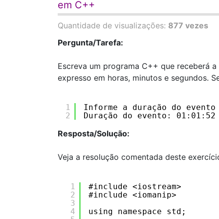
em C++
Quantidade de visualizações:
877 vezes
Pergunta/Tarefa:
Escreva um programa C++ que receberá a 
expresso em horas, minutos e segundos. S
1
Informe a duração do evento
2
Duração do evento: 01:01:52
Resposta/Solução:
Veja a resolução comentada deste exercíc
1
#include <iostream>
2
#include <iomanip>
3
4
using namespace std;