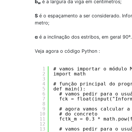
b
é a largura da viga em centímetros;
w
S
é o espaçamento a ser considerado. Info
metro;
α
é a inclinação dos estribos, em geral 90º.
Veja agora o código Python :
1
# vamos importar o módulo 
2
import math
3
4
# função principal do prog
5
def main():
6
# vamos pedir para o usu
7
fck = float(input("Infor
8
9
# agora vamos calcular a
10
# do concreto
11
fctk_m = 0.3 * math.pow(
12
13
# vamos pedir para o usu