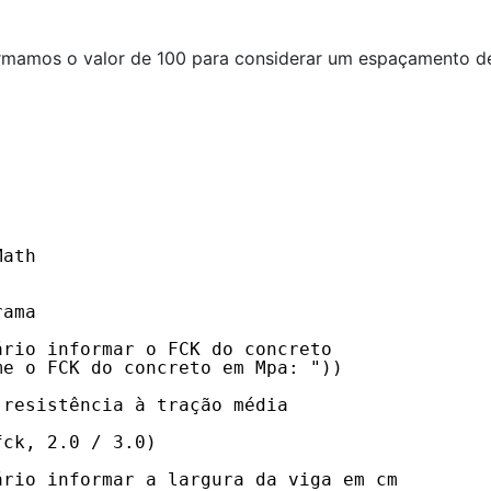
rmamos o valor de 100 para considerar um espaçamento d
Math
rama
ário informar o FCK do concreto
me o FCK do concreto em Mpa: "))
 resistência à tração média
fck, 2.0 / 3.0)
ário informar a largura da viga em cm