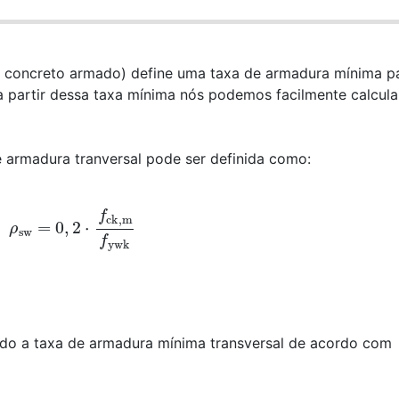
e concreto armado) define uma taxa de armadura mínima p
a partir dessa taxa mínima nós podemos facilmente calcula
e armadura tranversal pode ser definida como:
ρ
sw
=
0
,
2
⋅
f
ck,m
f
ywk
do a taxa de armadura mínima transversal de acordo com