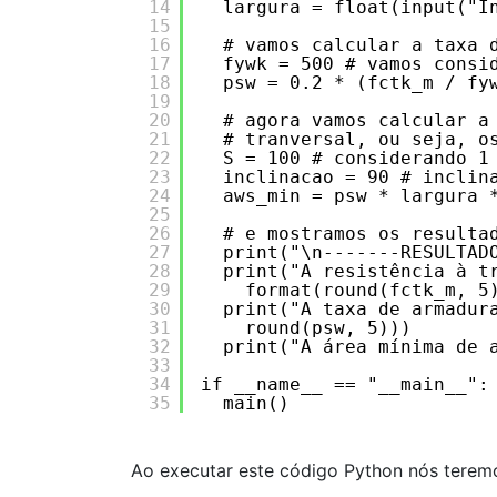
14
largura = float(input("I
15
16
# vamos calcular a taxa 
17
fywk = 500 # vamos consi
18
psw = 0.2 * (fctk_m / fy
19
20
# agora vamos calcular a
21
# tranversal, ou seja, o
22
S = 100 # considerando 1
23
inclinacao = 90 # inclin
24
aws_min = psw * largura 
25
26
# e mostramos os resulta
27
print("\n-------RESULTAD
28
print("A resistência à t
29
format(round(fctk_m, 5
30
print("A taxa de armadur
31
round(psw, 5)))
32
print("A área mínima de 
33
34
if __name__ == "__main__":
35
main()
Ao executar este código Python nós teremo