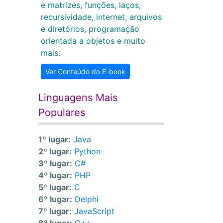
e matrizes, funções, laços,
recursividade, internet, arquivos
e diretórios, programação
orientada a objetos e muito
mais.
Ver Conteúdo do E-book
Linguagens Mais
Populares
1º lugar:
Java
2º lugar:
Python
3º lugar:
C#
4º lugar:
PHP
5º lugar:
C
6º lugar:
Delphi
7º lugar:
JavaScript