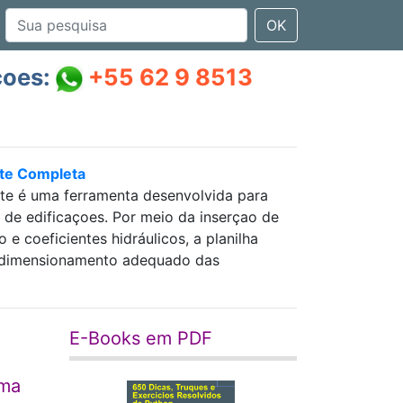
OK
çoes:
+55 62 9 8513
nte Completa
nte é uma ferramenta desenvolvida para
as de edificaçoes. Por meio da inserçao de
 coeficientes hidráulicos, a planilha
 e dimensionamento adequado das
E-Books em PDF
ima