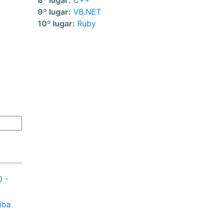
8º lugar:
C++
9º lugar:
VB.NET
10º lugar:
Ruby
0 -
iba