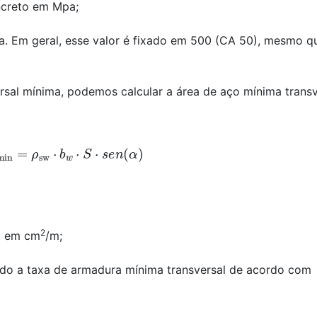
ncreto em Mpa;
a. Em geral, esse valor é fixado em 500 (CA 50), mesmo q
rsal mínima, podemos calcular a área de aço mínima transv
,min
=
ρ
sw
⋅
b
w
⋅
S
⋅
s
e
n
(
α
)
2
, em cm
/m;
do a taxa de armadura mínima transversal de acordo com