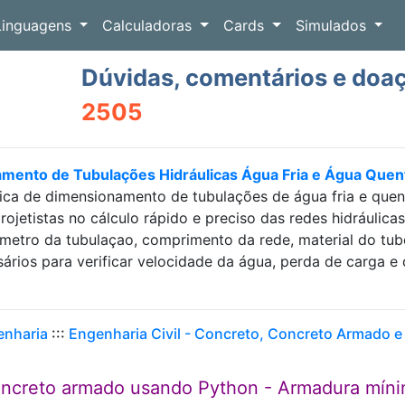
Linguagens
Calculadoras
Cards
Simulados
Dúvidas, comentários e doa
2505
amento de Tubulações Hidráulicas Água Fria e Água Que
ica de dimensionamento de tubulações de água fria e que
projetistas no cálculo rápido e preciso das redes hidráulic
etro da tubulaçao, comprimento da rede, material do tubo e
sários para verificar velocidade da água, perda de carga
enharia
:::
Engenharia Civil - Concreto, Concreto Armado e
concreto armado usando Python - Armadura mín