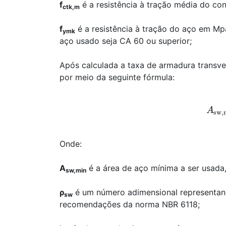
f
é a resistência à tração média do co
ctk,m
f
é a resistência à tração do aço em Mp
ymk
aço usado seja CA 60 ou superior;
Após calculada a taxa de armadura transve
por meio da seguinte fórmula:
A
sw
Onde:
A
é a área de aço mínima a ser usada
sw,min
ρ
é um número adimensional representan
sw
recomendações da norma NBR 6118;