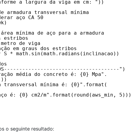
nforme a largura da viga em cm: "))
de armadura transversal mínima
derar aço CA 50
wk)
 área mínima de aço para a armadura
s estribos
 metro de viga
ação em graus dos estribos
* S * math.sin(math.radians(inclinacao))
dos
OS--------------------------------------")
ração média do concreto é: {0} Mpa".
)))
a transversal mínima é: {0}".format(
aço é: {0} cm2/m".format(round(aws_min, 5)))
s o seguinte resultado: