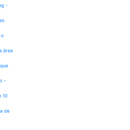
ng -
es
 o
a área
 que
t -
e 10
ra de