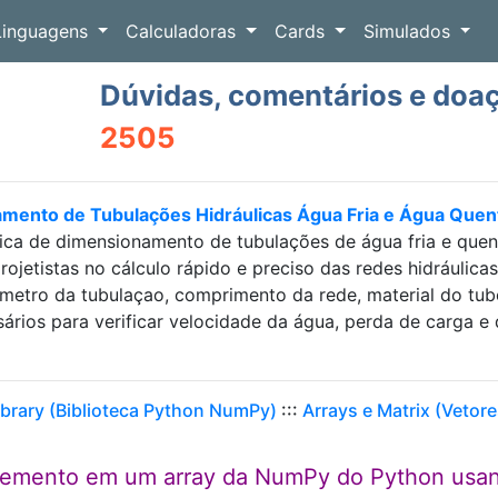
Linguagens
Calculadoras
Cards
Simulados
Dúvidas, comentários e doa
2505
amento de Tubulações Hidráulicas Água Fria e Água Que
ica de dimensionamento de tubulações de água fria e que
projetistas no cálculo rápido e preciso das redes hidráulic
etro da tubulaçao, comprimento da rede, material do tubo e
sários para verificar velocidade da água, perda de carga
brary (Biblioteca Python NumPy)
:::
Arrays e Matrix (Vetore
elemento em um array da NumPy do Python usa