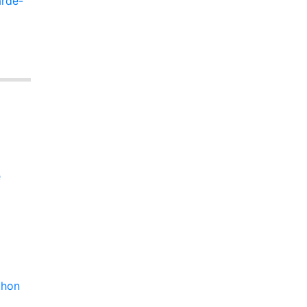
arde-
e
thon