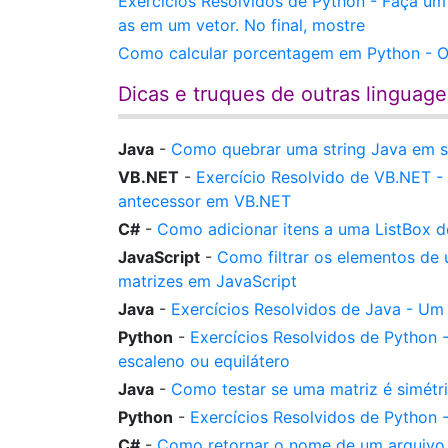
Exercícios Resolvidos de Python - Faça um
as em um vetor. No final, mostre
Como calcular porcentagem em Python - O
Dicas e truques de outras linguag
Java
-
Como quebrar uma string Java em su
VB.NET
-
Exercício Resolvido de VB.NET -
antecessor em VB.NET
C#
-
Como adicionar itens a uma ListBox 
JavaScript
-
Como filtrar os elementos de 
matrizes em JavaScript
Java
-
Exercícios Resolvidos de Java - Um 
Python
-
Exercícios Resolvidos de Python - 
escaleno ou equilátero
Java
-
Como testar se uma matriz é simétr
Python
-
Exercícios Resolvidos de Python
C#
-
Como retornar o nome de um arquivo