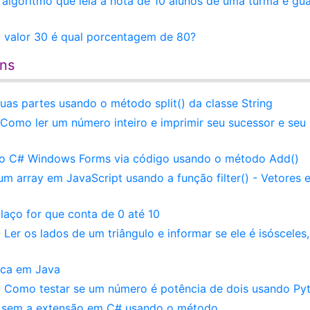
 algoritmo que leia a nota de 10 alunos de uma turma e gu
 valor 30 é qual porcentagem de 80?
ens
as partes usando o método split() da classe String
 Como ler um número inteiro e imprimir seu sucessor e seu
do C# Windows Forms via código usando o método Add()
um array em JavaScript usando a função filter() - Vetores 
laço for que conta de 0 até 10
Ler os lados de um triângulo e informar se ele é isósceles,
ica em Java
 - Como testar se um número é potência de dois usando Py
 sem a extensão em C# usando o método