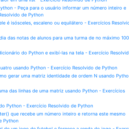
thon - Peça para o usuário informar um número inteiro e
 Resolvido de Python
ele é isósceles, escaleno ou equilátero - Exercícios Resolvi
dia das notas de alunos para uma turma de no máximo 100
cionário do Python e exibí-las na tela - Exercício Resolvi
uatro usando Python - Exercício Resolvido de Python
mo gerar uma matriz identidade de ordem N usando Pytho
ma das linhas de uma matriz usando Python - Exercícios
do Python - Exercício Resolvido de Python
er() que recebe um número inteiro e retorna este mesmo
de Python
al de um jogo de futebol e fornece a renda do jogo - Exerc