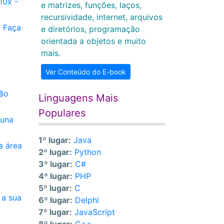
10x -
e matrizes, funções, laços,
recursividade, internet, arquivos
. Faça
e diretórios, programação
orientada a objetos e muito
mais.
.
Ver Conteúdo do E-book
ção
Linguagens Mais
Populares
luna
1º lugar:
Java
a área
2º lugar:
Python
3º lugar:
C#
4º lugar:
PHP
5º lugar:
C
 a sua
6º lugar:
Delphi
7º lugar:
JavaScript