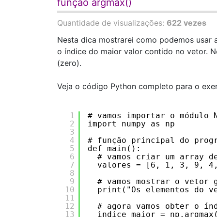
função argmax()
Quantidade de visualizações:
622 vezes
Nesta dica mostrarei como podemos usar a
o índice do maior valor contido no vetor
(zero).
Veja o código Python completo para o exe
1
# vamos importar o módulo 
2
import numpy as np
3
4
# função principal do prog
5
def main():
6
# vamos criar um array d
7
valores = [6, 1, 3, 9, 4
8
9
# vamos mostrar o vetor 
10
print("Os elementos do v
11
12
# agora vamos obter o ín
13
indice_maior = np.argmax