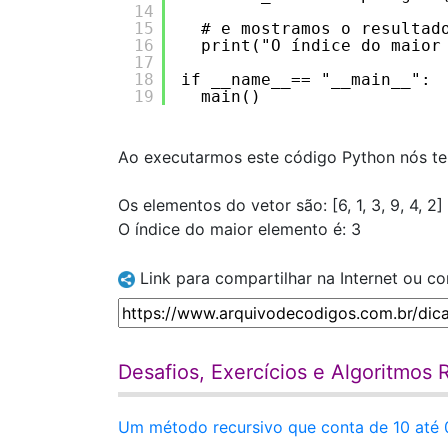
14
15
# e mostramos o resultad
16
print("O índice do maior
17
18
if __name__== "__main__":
19
main()
Ao executarmos este código Python nós te
Os elementos do vetor são: [6, 1, 3, 9, 4, 2]
O índice do maior elemento é: 3
Link para compartilhar na Internet ou c
Desafios, Exercícios e Algoritmos
Um método recursivo que conta de 10 até 0