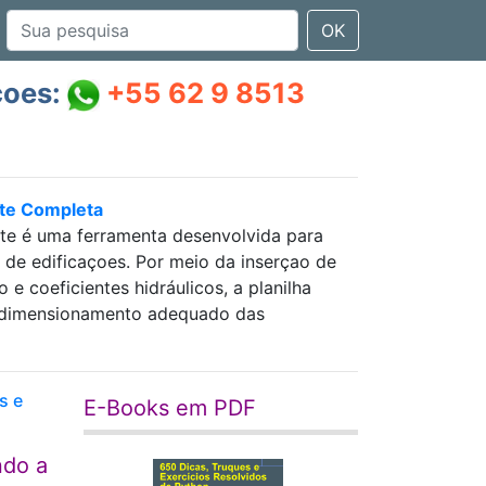
OK
çoes:
+55 62 9 8513
nte Completa
nte é uma ferramenta desenvolvida para
as de edificaçoes. Por meio da inserçao de
 coeficientes hidráulicos, a planilha
 e dimensionamento adequado das
s e
E-Books em PDF
ndo a