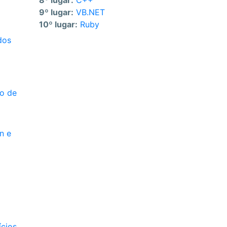
8º lugar:
C++
9º lugar:
VB.NET
10º lugar:
Ruby
dos
do de
n e
ícios