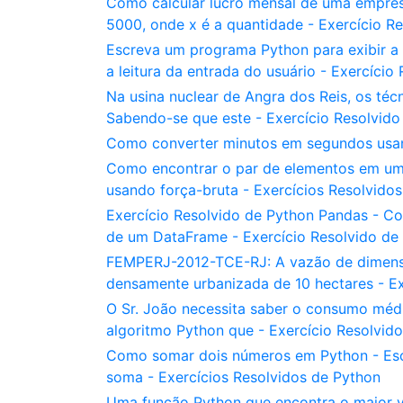
Como calcular lucro mensal de uma empres
5000, onde x é a quantidade - Exercício R
Escreva um programa Python para exibir a
a leitura da entrada do usuário - Exercício
Na usina nuclear de Angra dos Reis, os téc
Sabendo-se que este - Exercício Resolvido
Como converter minutos em segundos usan
Como encontrar o par de elementos em um 
usando força-bruta - Exercícios Resolvido
Exercício Resolvido de Python Pandas - C
de um DataFrame - Exercício Resolvido de
FEMPERJ-2012-TCE-RJ: A vazão de dimensi
densamente urbanizada de 10 hectares - Ex
O Sr. João necessita saber o consumo méd
algoritmo Python que - Exercício Resolvid
Como somar dois números em Python - Esc
soma - Exercícios Resolvidos de Python
Uma função Python que encontra o maior va