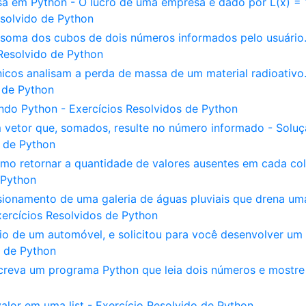
a em Python - O lucro de uma empresa é dado por L(x) = 
esolvido de Python
 soma dos cubos de dois números informados pelo usuário
 Resolvido de Python
nicos analisam a perda de massa de um material radioativo
 de Python
do Python - Exercícios Resolvidos de Python
vetor que, somados, resulte no número informado - Solu
s de Python
omo retornar a quantidade de valores ausentes em cada co
 Python
onamento de uma galeria de águas pluviais que drena um
ercícios Resolvidos de Python
io de um automóvel, e solicitou para você desenvolver um
o de Python
reva um programa Python que leia dois números e mostre
lor em uma list - Exercício Resolvido de Python