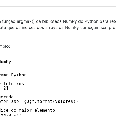
 função argmax() da biblioteca NumPy do Python para ret
. Note que os índices dos arrays da NumPy começam sempre
mplo:
NumPy
rama Python
e inteiros
, 2]
gerado
etor são: {0}".format(valores))
dice do maior elemento
(valores)