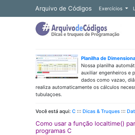
Arquivo de Códigos
Exercícios
Planilha de Dimension
Nossa planilha automát
auxiliar engenheiros e 
dados como vazao, diâm
realiza automaticamente os cálculos neces
tubulaçoes.
Você está aqui:
C
:::
Dicas & Truques
:::
Dat
Como usar a função localtime() para
programas C