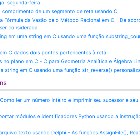
o, segunda-feira
 o comprimento de um segmento de reta usando C
r a Fórmula da Vazão pelo Método Racional em C - De acor
ser considerada
ing em uma string em C usando uma função substring_coun
 em C dados dois pontos pertencentes à reta
s no plano em C - C para Geometria Analítica e Álgebra Li
a string em C usando uma função str_reverse() personaliz
ens
 Como ler um número inteiro e imprimir seu sucessor e seu
portar módulos e identificadores Python usando a instruçã
quivo texto usando Delphi - As funções AssignFile(), Rea