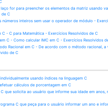
 C
 laço for para preencher os elementos da matriz usando va
o de C
is números inteiros sem usar o operador de módulo - Exerc
 C - C para Matemática - Exercícios Resolvidos de C
 em C - Como calcular IMC em C - Exercícios Resolvidos d
odo Racional em C - De acordo com o método racional, a
lvido de C
individualmente usando índices na linguagem C
fetuar cálculos de porcentagem em C
C que solicita ao usuário que informe sua idade em anos,
rograma C que peça para o usuário informar um ano e info