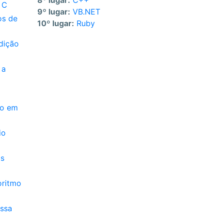
8º lugar:
C++
 C
9º lugar:
VB.NET
os de
10º lugar:
Ruby
dição
 a
to em
io
os
oritmo
essa