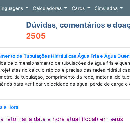
Linguagens
Calculadoras
Cards
Simulados
Dúvidas, comentários e doa
2505
amento de Tubulações Hidráulicas Água Fria e Água Que
ica de dimensionamento de tubulações de água fria e que
projetistas no cálculo rápido e preciso das redes hidráulic
etro da tubulaçao, comprimento da rede, material do tubo e
sários para verificar velocidade da água, perda de carga
a e Hora
 retornar a data e hora atual (local) em seus