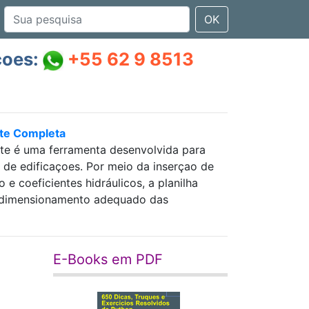
OK
çoes:
+55 62 9 8513
nte Completa
nte é uma ferramenta desenvolvida para
as de edificaçoes. Por meio da inserçao de
 coeficientes hidráulicos, a planilha
 e dimensionamento adequado das
E-Books em PDF