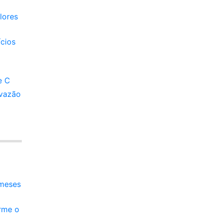
lores
ícios
e C
 vazão
 meses
rme o