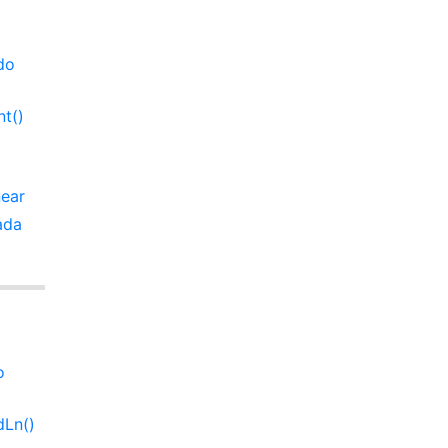
do
t()
near
ada
o
dLn()