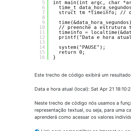
5
int main(int argc, char *a
6
time_t data_hora_segundo
7
struct tm *timeinfo; // 
8
9
time(&data_hora_segundos
10
// preenche a estrutura 
11
timeinfo = localtime(&da
12
printf("Data e hora atua
13
14
system("PAUSE");
15
return 0;
16
}
Este trecho de código exibirá um resultad
Data e hora atual (local): Sat Apr 21 18:10:
Neste trecho de código nós usamos a funç
representação textual, ou seja, para uma c
aprenderá como acessar os valores individ