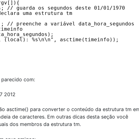
rgv[]){
s; // guarda os segundos deste 01/01/1970
declara uma estrutura tm
); // preenche a variável data_hora_segundos
timeinfo
ta_hora_segundos);
l (local): %s\n\n", asctime(timeinfo));
o parecido com:
27 2012
ão asctime() para converter o conteúdo da estrutura tm 
adeia de caracteres. Em outras dicas desta seção você
uais dos membros da estrutura tm.