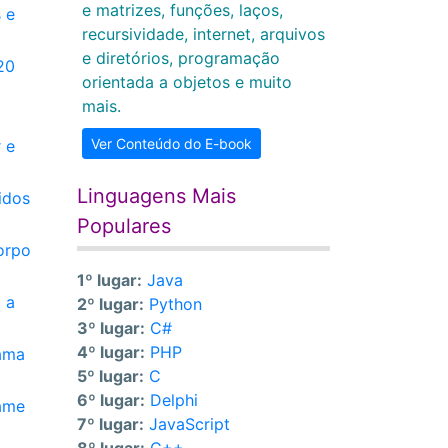
e matrizes, funções, laços,
 e
recursividade, internet, arquivos
e diretórios, programação
20
orientada a objetos e muito
mais.
Ver Conteúdo do E-book
 e
Linguagens Mais
idos
Populares
orpo
1º lugar:
Java
 a
2º lugar:
Python
3º lugar:
C#
4º lugar:
PHP
rama
5º lugar:
C
6º lugar:
Delphi
xame
7º lugar:
JavaScript