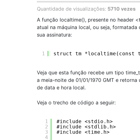
Quantidade de visualizações:
5710 vezes
A função localtime(), presente no header 
atual na máquina local, ou seja, formatad
sua assinatura:
1
struct tm *localtime(const 
Veja que esta função recebe um tipo time
a meia-noite de 01/01/1970 GMT e retorna
de data e hora local.
Veja o trecho de código a seguir:
1
#include <stdio.h>
2
#include <stdlib.h>
3
#include <time.h>
4