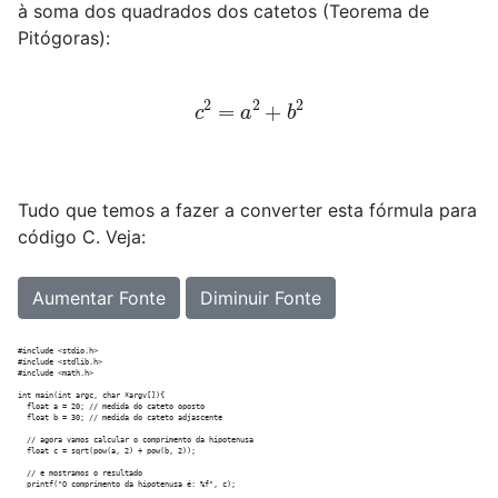
à soma dos quadrados dos catetos (Teorema de
Pitógoras):
c
2
=
a
2
+
b
2
Tudo que temos a fazer a converter esta fórmula para
código C. Veja:
Aumentar Fonte
Diminuir Fonte
#include <stdio.h>

#include <stdlib.h>

#include <math.h>

int main(int argc, char *argv[]){

  float a = 20; // medida do cateto oposto

  float b = 30; // medida do cateto adjascente

  // agora vamos calcular o comprimento da hipotenusa

  float c = sqrt(pow(a, 2) + pow(b, 2));

  // e mostramos o resultado

  printf("O comprimento da hipotenusa é: %f", c);
