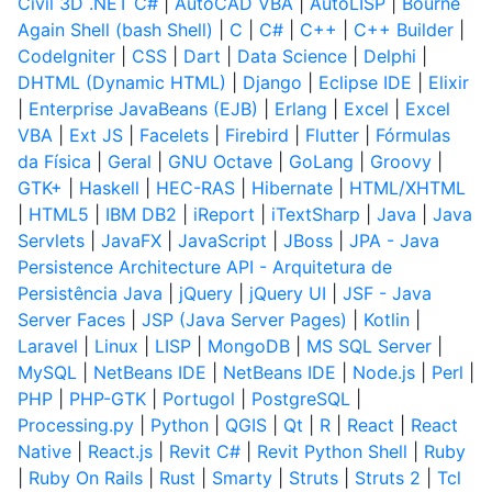
Civil 3D .NET C#
|
AutoCAD VBA
|
AutoLISP
|
Bourne
Again Shell (bash Shell)
|
C
|
C#
|
C++
|
C++ Builder
|
CodeIgniter
|
CSS
|
Dart
|
Data Science
|
Delphi
|
DHTML (Dynamic HTML)
|
Django
|
Eclipse IDE
|
Elixir
|
Enterprise JavaBeans (EJB)
|
Erlang
|
Excel
|
Excel
VBA
|
Ext JS
|
Facelets
|
Firebird
|
Flutter
|
Fórmulas
da Física
|
Geral
|
GNU Octave
|
GoLang
|
Groovy
|
GTK+
|
Haskell
|
HEC-RAS
|
Hibernate
|
HTML/XHTML
|
HTML5
|
IBM DB2
|
iReport
|
iTextSharp
|
Java
|
Java
Servlets
|
JavaFX
|
JavaScript
|
JBoss
|
JPA - Java
Persistence Architecture API - Arquitetura de
Persistência Java
|
jQuery
|
jQuery UI
|
JSF - Java
Server Faces
|
JSP (Java Server Pages)
|
Kotlin
|
Laravel
|
Linux
|
LISP
|
MongoDB
|
MS SQL Server
|
MySQL
|
NetBeans IDE
|
NetBeans IDE
|
Node.js
|
Perl
|
PHP
|
PHP-GTK
|
Portugol
|
PostgreSQL
|
Processing.py
|
Python
|
QGIS
|
Qt
|
R
|
React
|
React
Native
|
React.js
|
Revit C#
|
Revit Python Shell
|
Ruby
|
Ruby On Rails
|
Rust
|
Smarty
|
Struts
|
Struts 2
|
Tcl