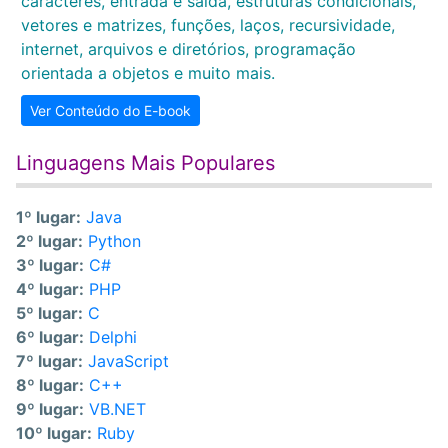
caracteres, entrada e saída, estruturas condicionais,
vetores e matrizes, funções, laços, recursividade,
internet, arquivos e diretórios, programação
orientada a objetos e muito mais.
Ver Conteúdo do E-book
Linguagens Mais Populares
1º lugar:
Java
2º lugar:
Python
3º lugar:
C#
4º lugar:
PHP
5º lugar:
C
6º lugar:
Delphi
7º lugar:
JavaScript
8º lugar:
C++
9º lugar:
VB.NET
10º lugar:
Ruby