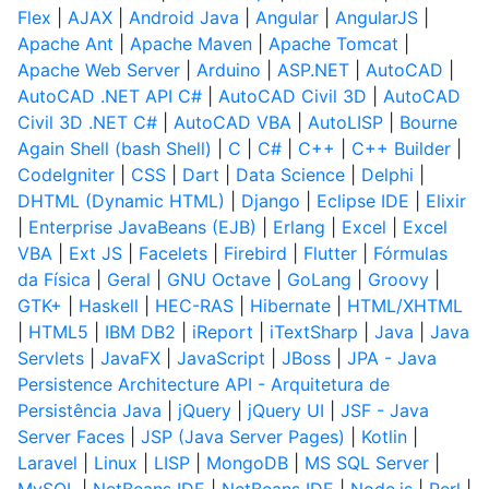
Flex
|
AJAX
|
Android Java
|
Angular
|
AngularJS
|
Apache Ant
|
Apache Maven
|
Apache Tomcat
|
Apache Web Server
|
Arduino
|
ASP.NET
|
AutoCAD
|
AutoCAD .NET API C#
|
AutoCAD Civil 3D
|
AutoCAD
Civil 3D .NET C#
|
AutoCAD VBA
|
AutoLISP
|
Bourne
Again Shell (bash Shell)
|
C
|
C#
|
C++
|
C++ Builder
|
CodeIgniter
|
CSS
|
Dart
|
Data Science
|
Delphi
|
DHTML (Dynamic HTML)
|
Django
|
Eclipse IDE
|
Elixir
|
Enterprise JavaBeans (EJB)
|
Erlang
|
Excel
|
Excel
VBA
|
Ext JS
|
Facelets
|
Firebird
|
Flutter
|
Fórmulas
da Física
|
Geral
|
GNU Octave
|
GoLang
|
Groovy
|
GTK+
|
Haskell
|
HEC-RAS
|
Hibernate
|
HTML/XHTML
|
HTML5
|
IBM DB2
|
iReport
|
iTextSharp
|
Java
|
Java
Servlets
|
JavaFX
|
JavaScript
|
JBoss
|
JPA - Java
Persistence Architecture API - Arquitetura de
Persistência Java
|
jQuery
|
jQuery UI
|
JSF - Java
Server Faces
|
JSP (Java Server Pages)
|
Kotlin
|
Laravel
|
Linux
|
LISP
|
MongoDB
|
MS SQL Server
|