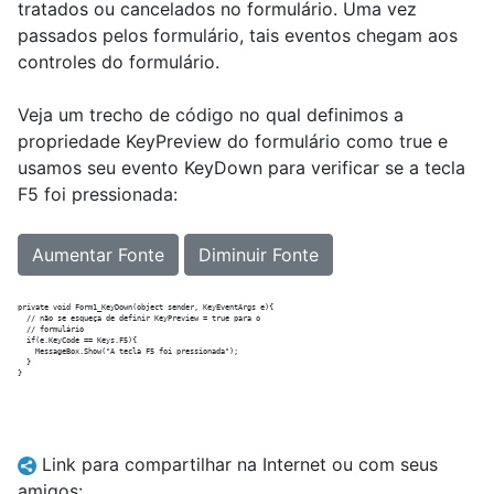
tratados ou cancelados no formulário. Uma vez
passados pelos formulário, tais eventos chegam aos
controles do formulário.
Veja um trecho de código no qual definimos a
propriedade KeyPreview do formulário como true e
usamos seu evento KeyDown para verificar se a tecla
F5 foi pressionada:
Aumentar Fonte
Diminuir Fonte
private void Form1_KeyDown(object sender, KeyEventArgs e){

  // não se esqueça de definir KeyPreview = true para o

  // formulário

  if(e.KeyCode == Keys.F5){

    MessageBox.Show("A tecla F5 foi pressionada");

  }

Link para compartilhar na Internet ou com seus
amigos: