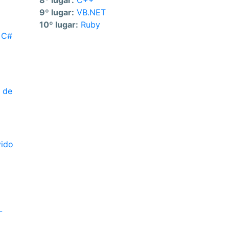
8º lugar:
C++
9º lugar:
VB.NET
10º lugar:
Ruby
e C#
 de
vido
-