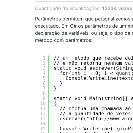
Quantidade de visualizações:
12234 vezes
Parâmetros permitem que personalizemos 
executado. Em C# os parâmetros de um mét
declaração de variáveis, ou seja, o tipo d
método com parâmetros:
1
// um método que recebe do
2
// e não retorna nenhum va
3
static void escrever(Strin
4
for(int i = 0; i < quant
5
Console.WriteLine(text
6
}
7
}
8
9
static void Main(string[] 
10
{
11
// efetua uma chamada ao
12
// a quantidade de vezes
13
escrever("
http://www.arq
14
15
Console.WriteLine("\n\nP