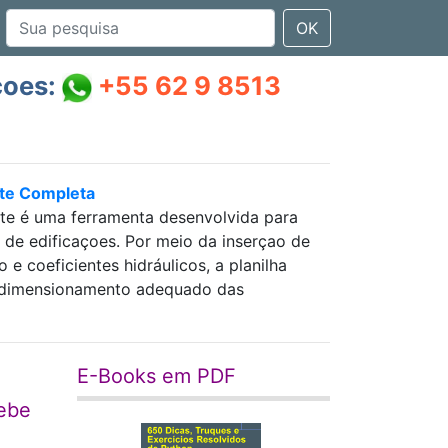
OK
çoes:
+55 62 9 8513
nte Completa
nte é uma ferramenta desenvolvida para
as de edificaçoes. Por meio da inserçao de
 coeficientes hidráulicos, a planilha
 e dimensionamento adequado das
E-Books em PDF
cebe