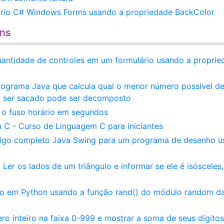
ário C# Windows Forms usando a propriedade BackColor
ens
ntidade de controles em um formulário usando a proprie
rograma Java que calcula qual o menor número possível d
r a ser sacado pode ser decomposto
 o fuso horário em segundos
 C - Curso de Linguagem C para iniciantes
igo completo Java Swing para um programa de desenho 
Ler os lados de um triângulo e informar se ele é isósceles,
 em Python usando a função rand() do módulo random d
ro inteiro na faixa 0-999 e mostrar a soma de seus dígitos