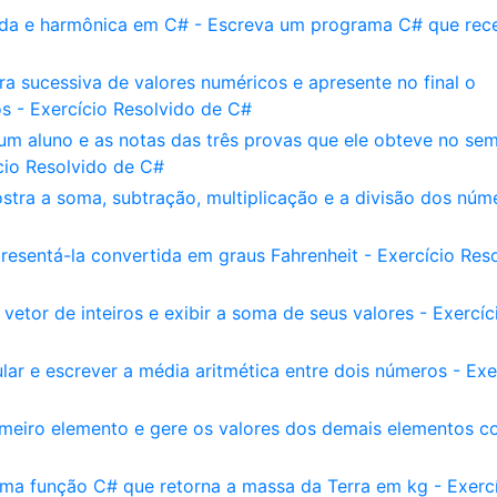
ada e harmônica em C# - Escreva um programa C# que rec
a sucessiva de valores numéricos e apresente no final o
os - Exercício Resolvido de C#
um aluno e as notas das três provas que ele obteve no sem
cio Resolvido de C#
tra a soma, subtração, multiplicação e a divisão dos núm
resentá-la convertida em graus Fahrenheit - Exercício Res
tor de inteiros e exibir a soma de seus valores - Exercíc
ar e escrever a média aritmética entre dois números - Exe
rimeiro elemento e gere os valores dos demais elementos 
ma função C# que retorna a massa da Terra em kg - Exerc