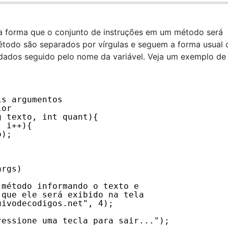
a forma que o conjunto de instruções em um método será
odo são separados por vírgulas e seguem a forma usual 
e dados seguido pelo nome da variável. Veja um exemplo de
is argumentos
lor
g texto, int quant){
; i++){
o);
args)
 método informando o texto e
 que ele será exibido na tela
uivodecodigos.net
", 4); 
ressione uma tecla para sair...");