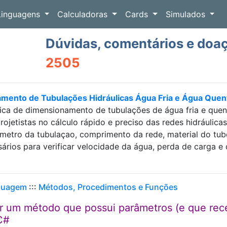
Linguagens
Calculadoras
Cards
Simulados
Dúvidas, comentários e doa
2505
amento de Tubulações Hidráulicas Água Fria e Água Que
ica de dimensionamento de tubulações de água fria e que
projetistas no cálculo rápido e preciso das redes hidráulic
etro da tubulaçao, comprimento da rede, material do tubo e
sários para verificar velocidade da água, perda de carga
guagem
:::
Métodos, Procedimentos e Funções
er um método que possui parâmetros (e que re
C#