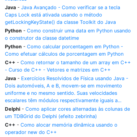
Java
-
Java Avançado - Como verificar se a tecla
Caps Lock está ativada usando o método
getLockingKeyState() da classe Toolkit do Java
Python
-
Como construir uma data em Python usando
o construtor da classe datetime
Python
-
Como calcular porcentagem em Python -
Como efetuar cálculos de porcentagem em Python
C++
-
Como retornar o tamanho de um array em C++
- Curso de C++ - Vetores e matrizes em C++
Java
-
Exercícios Resolvidos de Física usando Java -
Dois automóveis, A e B, movem-se em movimento
uniforme e no mesmo sentido. Suas velocidades
escalares têm módulos respectivamente iguais a...
Delphi
-
Como aplicar cores alternadas às colunas de
um TDBGrid do Delphi (efeito zebrinha)
C++
-
Como alocar memória dinâmica usando o
operador new do C++