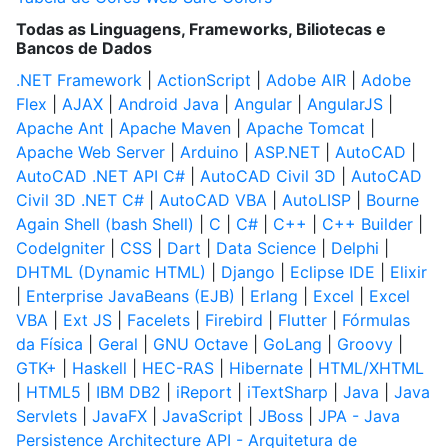
Todas as Linguagens, Frameworks, Biliotecas e
Bancos de Dados
.NET Framework
|
ActionScript
|
Adobe AIR
|
Adobe
Flex
|
AJAX
|
Android Java
|
Angular
|
AngularJS
|
Apache Ant
|
Apache Maven
|
Apache Tomcat
|
Apache Web Server
|
Arduino
|
ASP.NET
|
AutoCAD
|
AutoCAD .NET API C#
|
AutoCAD Civil 3D
|
AutoCAD
Civil 3D .NET C#
|
AutoCAD VBA
|
AutoLISP
|
Bourne
Again Shell (bash Shell)
|
C
|
C#
|
C++
|
C++ Builder
|
CodeIgniter
|
CSS
|
Dart
|
Data Science
|
Delphi
|
DHTML (Dynamic HTML)
|
Django
|
Eclipse IDE
|
Elixir
|
Enterprise JavaBeans (EJB)
|
Erlang
|
Excel
|
Excel
VBA
|
Ext JS
|
Facelets
|
Firebird
|
Flutter
|
Fórmulas
da Física
|
Geral
|
GNU Octave
|
GoLang
|
Groovy
|
GTK+
|
Haskell
|
HEC-RAS
|
Hibernate
|
HTML/XHTML
|
HTML5
|
IBM DB2
|
iReport
|
iTextSharp
|
Java
|
Java
Servlets
|
JavaFX
|
JavaScript
|
JBoss
|
JPA - Java
Persistence Architecture API - Arquitetura de