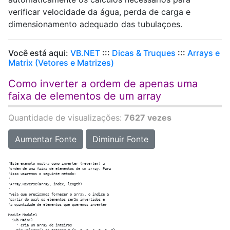
verificar velocidade da água, perda de carga e
dimensionamento adequado das tubulaçoes.
Você está aqui:
VB.NET
:::
Dicas & Truques
:::
Arrays e
Matrix (Vetores e Matrizes)
Como inverter a ordem de apenas uma
faixa de elementos de um array
Quantidade de visualizações:
7627 vezes
Aumentar Fonte
Diminuir Fonte
'Este exemplo mostra como inverter (reverter) a

'ordem de uma faixa de elementos de um array. Para

'isso usaremos o seguinte método:

'

'Array.Reverse(array, index, length)

'

'Veja que precisamos fornecer o array, o índice a

'partir do qual os elementos serão invertidos e

'a quantidade de elementos que queremos inverter

Module Module1

  Sub Main()

    ' cria um array de inteiros
