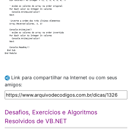
    Dim valores() As Integer = {1, 2, 3, 4, 5, 6, 7}

    ' exibe os valores do array na order original

    For Each valor As Integer In valores

      Console.WriteLine(valor)

    Next

    'inverte a ordem dos três últimos elementos

    Array.Reverse(valores, 4, 3)

    Console.WriteLine()

    ' exibe os valores do array na order invertida

    For Each valor As Integer In valores

      Console.WriteLine(valor)

    Next

    Console.ReadKey()

  End Sub

Link para compartilhar na Internet ou com seus
amigos:
Desafios, Exercícios e Algoritmos
Resolvidos de VB.NET