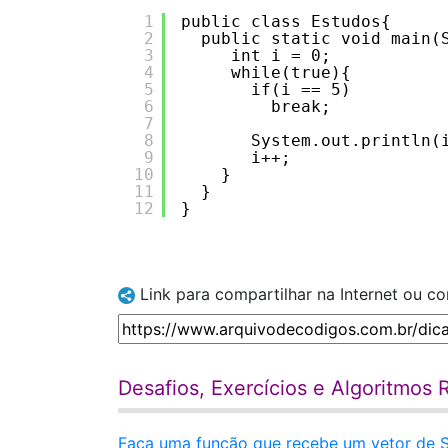
1
public class Estudos{
2
public static void main(
3
int i = 0; 
4
while(true){
5
if(i == 5)
6
break;
7
8
System.out.println(
9
i++;
10
}
11
}
12
}
Link para compartilhar na Internet ou c
Desafios, Exercícios e Algoritmos 
Faça uma função que recebe um vetor de Str