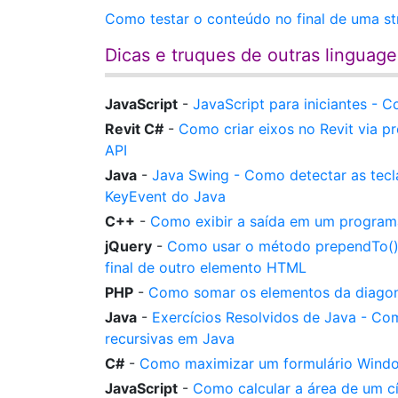
Como testar o conteúdo no final de uma st
Dicas e truques de outras linguag
JavaScript
-
JavaScript para iniciantes - 
Revit C#
-
Como criar eixos no Revit via p
API
Java
-
Java Swing - Como detectar as tecl
KeyEvent do Java
C++
-
Como exibir a saída em um program
jQuery
-
Como usar o método prependTo() 
final de outro elemento HTML
PHP
-
Como somar os elementos da diagon
Java
-
Exercícios Resolvidos de Java - Co
recursivas em Java
C#
-
Como maximizar um formulário Windo
JavaScript
-
Como calcular a área de um cí