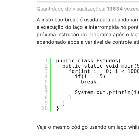
Quantidade de visualizações:
13634 vezes
A instrução break é usada para abandonar
a execução do laço é interrompida no pont
próxima instrução do programa após o laç
abandonado após a variável de controle atin
1
public class Estudos{
2
public static void main(
3
for(int i = 0; i < 100
4
if(i == 5)
5
break;
6
7
System.out.println(i
8
}
9
}
10
}
Veja o mesmo código usando um laço while 