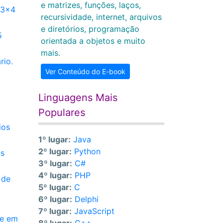
e matrizes, funções, laços,
 3x4
recursividade, internet, arquivos
e diretórios, programação
5
orientada a objetos e muito
mais.
rio.
Ver Conteúdo do E-book
Linguagens Mais
Populares
ios
1º lugar:
Java
2º lugar:
Python
os
3º lugar:
C#
4º lugar:
PHP
 de
5º lugar:
C
6º lugar:
Delphi
7º lugar:
JavaScript
de em