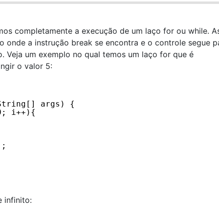
mos completamente a execução de um laço for ou while. A
o onde a instrução break se encontra e o controle segue p
o. Veja um exemplo no qual temos um laço for que é
gir o valor 5:
String[] args) {
0; i++){
);
infinito: