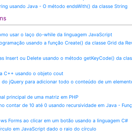
ring usando Java - O método endsWith() da classe String
ens
Como usar o laço do-while da linguagem JavaScript
rogramação usando a função Create() da classe Grid da Re
as Insert ou Delete usando o método getKeyCode() da cla
a C++ usando o objeto cout
do jQuery para adicionar todo o conteúdo de um element
al principal de uma matriz em PHP
mo contar de 10 até 0 usando recursividade em Java - Fun
ws Forms ao clicar em um botão usando a linguagem C#
rculo em JavaScript dado o raio do círculo