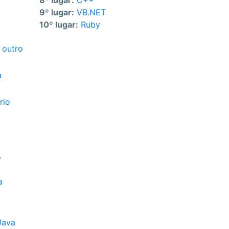
8º lugar:
C++
9º lugar:
VB.NET
10º lugar:
Ruby
 outro
a
rio
,
a
Java