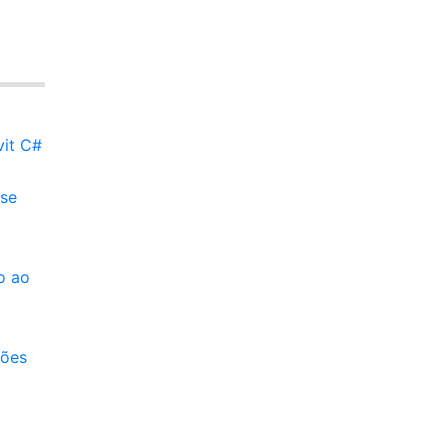
vit C#
sse
o ao
ções