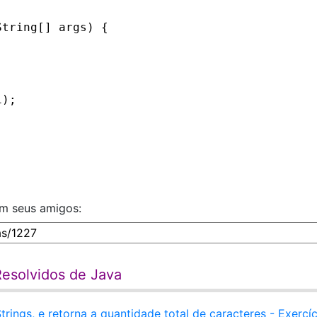
String[] args) {
i);
om seus amigos:
Resolvidos de Java
ings, e retorna a quantidade total de caracteres - Exercíc