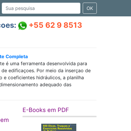
OK
çoes:
+55 62 9 8513
nte Completa
nte é uma ferramenta desenvolvida para
as de edificaçoes. Por meio da inserçao de
 coeficientes hidráulicos, a planilha
 e dimensionamento adequado das
E-Books em PDF
agem