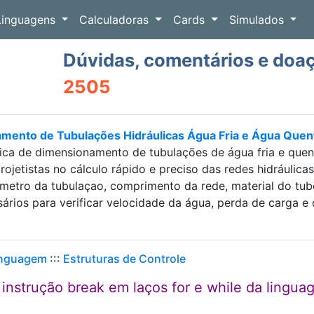
Linguagens
Calculadoras
Cards
Simulados
Dúvidas, comentários e doa
2505
amento de Tubulações Hidráulicas Água Fria e Água Que
ica de dimensionamento de tubulações de água fria e que
projetistas no cálculo rápido e preciso das redes hidráulic
etro da tubulaçao, comprimento da rede, material do tubo e
sários para verificar velocidade da água, perda de carga
inguagem
:::
Estruturas de Controle
 instrução break em laços for e while da lingu