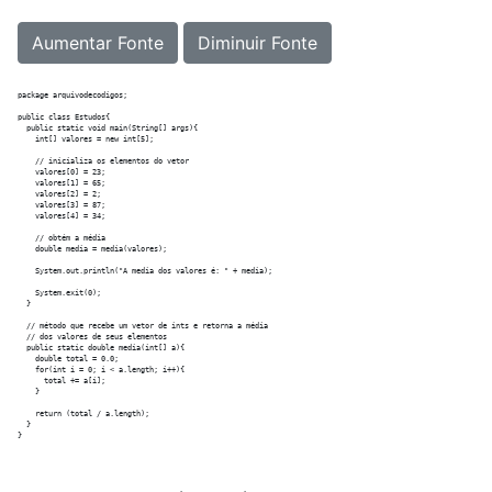
Aumentar Fonte
Diminuir Fonte
package arquivodecodigos;

public class Estudos{

  public static void main(String[] args){

    int[] valores = new int[5];

    // inicializa os elementos do vetor

    valores[0] = 23;

    valores[1] = 65;

    valores[2] = 2;

    valores[3] = 87;

    valores[4] = 34;

    // obtém a média

    double media = media(valores);

    System.out.println("A media dos valores é: " + media);

    System.exit(0);

  }

  // método que recebe um vetor de ints e retorna a média

  // dos valores de seus elementos

  public static double media(int[] a){

    double total = 0.0;

    for(int i = 0; i < a.length; i++){

      total += a[i];  

    }

    return (total / a.length);

  }
