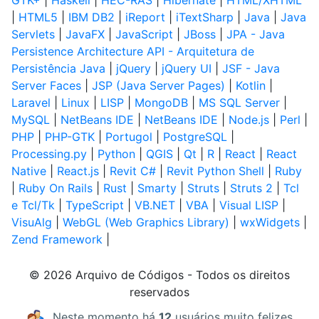
GTK+
|
Haskell
|
HEC-RAS
|
Hibernate
|
HTML/XHTML
|
HTML5
|
IBM DB2
|
iReport
|
iTextSharp
|
Java
|
Java
Servlets
|
JavaFX
|
JavaScript
|
JBoss
|
JPA - Java
Persistence Architecture API - Arquitetura de
Persistência Java
|
jQuery
|
jQuery UI
|
JSF - Java
Server Faces
|
JSP (Java Server Pages)
|
Kotlin
|
Laravel
|
Linux
|
LISP
|
MongoDB
|
MS SQL Server
|
MySQL
|
NetBeans IDE
|
NetBeans IDE
|
Node.js
|
Perl
|
PHP
|
PHP-GTK
|
Portugol
|
PostgreSQL
|
Processing.py
|
Python
|
QGIS
|
Qt
|
R
|
React
|
React
Native
|
React.js
|
Revit C#
|
Revit Python Shell
|
Ruby
|
Ruby On Rails
|
Rust
|
Smarty
|
Struts
|
Struts 2
|
Tcl
e Tcl/Tk
|
TypeScript
|
VB.NET
|
VBA
|
Visual LISP
|
VisuAlg
|
WebGL (Web Graphics Library)
|
wxWidgets
|
Zend Framework
|
© 2026 Arquivo de Códigos - Todos os direitos
reservados
Neste momento há
12
usuários muito felizes