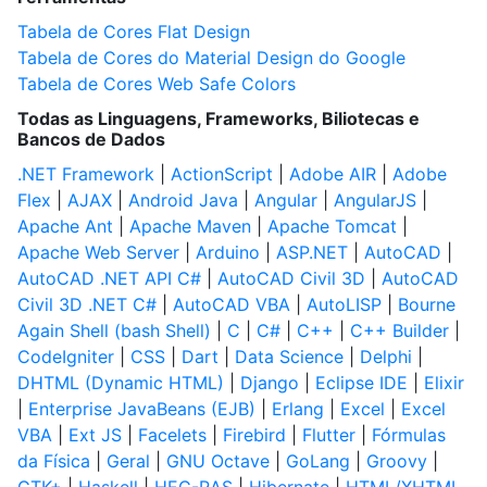
Tabela de Cores Flat Design
Tabela de Cores do Material Design do Google
Tabela de Cores Web Safe Colors
Todas as Linguagens, Frameworks, Biliotecas e
Bancos de Dados
.NET Framework
|
ActionScript
|
Adobe AIR
|
Adobe
Flex
|
AJAX
|
Android Java
|
Angular
|
AngularJS
|
Apache Ant
|
Apache Maven
|
Apache Tomcat
|
Apache Web Server
|
Arduino
|
ASP.NET
|
AutoCAD
|
AutoCAD .NET API C#
|
AutoCAD Civil 3D
|
AutoCAD
Civil 3D .NET C#
|
AutoCAD VBA
|
AutoLISP
|
Bourne
Again Shell (bash Shell)
|
C
|
C#
|
C++
|
C++ Builder
|
CodeIgniter
|
CSS
|
Dart
|
Data Science
|
Delphi
|
DHTML (Dynamic HTML)
|
Django
|
Eclipse IDE
|
Elixir
|
Enterprise JavaBeans (EJB)
|
Erlang
|
Excel
|
Excel
VBA
|
Ext JS
|
Facelets
|
Firebird
|
Flutter
|
Fórmulas
da Física
|
Geral
|
GNU Octave
|
GoLang
|
Groovy
|