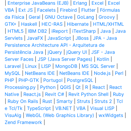
|
Enterprise JavaBeans (EJB)
|
Erlang
|
Excel
|
Excel
VBA
|
Ext JS
|
Facelets
|
Firebird
|
Flutter
|
Fórmulas
da Física
|
Geral
|
GNU Octave
|
GoLang
|
Groovy
|
GTK+
|
Haskell
|
HEC-RAS
|
Hibernate
|
HTML/XHTML
|
HTML5
|
IBM DB2
|
iReport
|
iTextSharp
|
Java
|
Java
Servlets
|
JavaFX
|
JavaScript
|
JBoss
|
JPA - Java
Persistence Architecture API - Arquitetura de
Persistência Java
|
jQuery
|
jQuery UI
|
JSF - Java
Server Faces
|
JSP (Java Server Pages)
|
Kotlin
|
Laravel
|
Linux
|
LISP
|
MongoDB
|
MS SQL Server
|
MySQL
|
NetBeans IDE
|
NetBeans IDE
|
Node.js
|
Perl
|
PHP
|
PHP-GTK
|
Portugol
|
PostgreSQL
|
Processing.py
|
Python
|
QGIS
|
Qt
|
R
|
React
|
React
Native
|
React.js
|
Revit C#
|
Revit Python Shell
|
Ruby
|
Ruby On Rails
|
Rust
|
Smarty
|
Struts
|
Struts 2
|
Tcl
e Tcl/Tk
|
TypeScript
|
VB.NET
|
VBA
|
Visual LISP
|
VisuAlg
|
WebGL (Web Graphics Library)
|
wxWidgets
|
Zend Framework
|