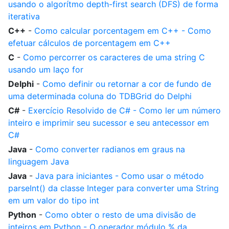
usando o algorítmo depth-first search (DFS) de forma
iterativa
C++
-
Como calcular porcentagem em C++ - Como
efetuar cálculos de porcentagem em C++
C
-
Como percorrer os caracteres de uma string C
usando um laço for
Delphi
-
Como definir ou retornar a cor de fundo de
uma determinada coluna do TDBGrid do Delphi
C#
-
Exercício Resolvido de C# - Como ler um número
inteiro e imprimir seu sucessor e seu antecessor em
C#
Java
-
Como converter radianos em graus na
linguagem Java
Java
-
Java para iniciantes - Como usar o método
parseInt() da classe Integer para converter uma String
em um valor do tipo int
Python
-
Como obter o resto de uma divisão de
inteiros em Python - O operador módulo % da