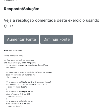
Resposta/Solução:
Veja a resolução comentada deste exercício usando
C++:
Aumentar Fonte
Diminuir Fonte
#include <iostream>

using namespace std;

// função principal do programa

int main(int argc, char *argv[]){

  // variáveis usadas na resolução do problema

  int numero;

  // vamos pedir para o usuário informar um número

  cout << "Informe um número: ";

  cin >> numero;

  // o número é múltiplo de 3 e 5 ao mesmo tempo?

  if((numero % 3 == 0) && (numero % 5 == 0)){

    cout << "Fizz Buzz";

  }

  // o número é múltiplo de 3?

  else if(numero % 3 == 0){

    cout << "Fizz";

  }

  // o número é múltiplo de 5?

  else if(numero % 5 == 0){

    cout << "Buzz";
