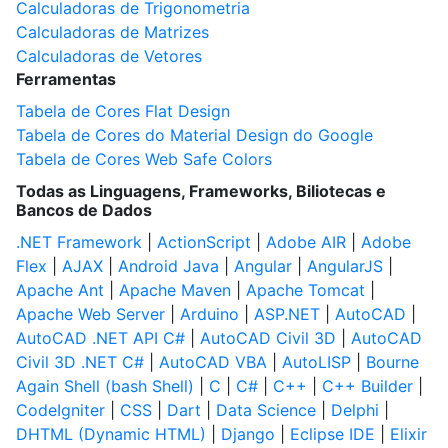
Calculadoras de Trigonometria
Calculadoras de Matrizes
Calculadoras de Vetores
Ferramentas
Tabela de Cores Flat Design
Tabela de Cores do Material Design do Google
Tabela de Cores Web Safe Colors
Todas as Linguagens, Frameworks, Biliotecas e
Bancos de Dados
.NET Framework
|
ActionScript
|
Adobe AIR
|
Adobe
Flex
|
AJAX
|
Android Java
|
Angular
|
AngularJS
|
Apache Ant
|
Apache Maven
|
Apache Tomcat
|
Apache Web Server
|
Arduino
|
ASP.NET
|
AutoCAD
|
AutoCAD .NET API C#
|
AutoCAD Civil 3D
|
AutoCAD
Civil 3D .NET C#
|
AutoCAD VBA
|
AutoLISP
|
Bourne
Again Shell (bash Shell)
|
C
|
C#
|
C++
|
C++ Builder
|
CodeIgniter
|
CSS
|
Dart
|
Data Science
|
Delphi
|
DHTML (Dynamic HTML)
|
Django
|
Eclipse IDE
|
Elixir