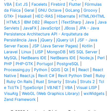
VBA
|
Ext JS
|
Facelets
|
Firebird
|
Flutter
|
Fórmulas
da Física
|
Geral
|
GNU Octave
|
GoLang
|
Groovy
|
GTK+
|
Haskell
|
HEC-RAS
|
Hibernate
|
HTML/XHTML
|
HTML5
|
IBM DB2
|
iReport
|
iTextSharp
|
Java
|
Java
Servlets
|
JavaFX
|
JavaScript
|
JBoss
|
JPA - Java
Persistence Architecture API - Arquitetura de
Persistência Java
|
jQuery
|
jQuery UI
|
JSF - Java
Server Faces
|
JSP (Java Server Pages)
|
Kotlin
|
Laravel
|
Linux
|
LISP
|
MongoDB
|
MS SQL Server
|
MySQL
|
NetBeans IDE
|
NetBeans IDE
|
Node.js
|
Perl
|
PHP
|
PHP-GTK
|
Portugol
|
PostgreSQL
|
Processing.py
|
Python
|
QGIS
|
Qt
|
R
|
React
|
React
Native
|
React.js
|
Revit C#
|
Revit Python Shell
|
Ruby
|
Ruby On Rails
|
Rust
|
Smarty
|
Struts
|
Struts 2
|
Tcl
e Tcl/Tk
|
TypeScript
|
VB.NET
|
VBA
|
Visual LISP
|
VisuAlg
|
WebGL (Web Graphics Library)
|
wxWidgets
|
Zend Framework
|