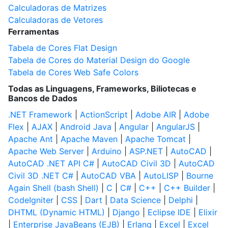
Calculadoras de Matrizes
Calculadoras de Vetores
Ferramentas
Tabela de Cores Flat Design
Tabela de Cores do Material Design do Google
Tabela de Cores Web Safe Colors
Todas as Linguagens, Frameworks, Biliotecas e
Bancos de Dados
.NET Framework
|
ActionScript
|
Adobe AIR
|
Adobe
Flex
|
AJAX
|
Android Java
|
Angular
|
AngularJS
|
Apache Ant
|
Apache Maven
|
Apache Tomcat
|
Apache Web Server
|
Arduino
|
ASP.NET
|
AutoCAD
|
AutoCAD .NET API C#
|
AutoCAD Civil 3D
|
AutoCAD
Civil 3D .NET C#
|
AutoCAD VBA
|
AutoLISP
|
Bourne
Again Shell (bash Shell)
|
C
|
C#
|
C++
|
C++ Builder
|
CodeIgniter
|
CSS
|
Dart
|
Data Science
|
Delphi
|
DHTML (Dynamic HTML)
|
Django
|
Eclipse IDE
|
Elixir
|
Enterprise JavaBeans (EJB)
|
Erlang
|
Excel
|
Excel